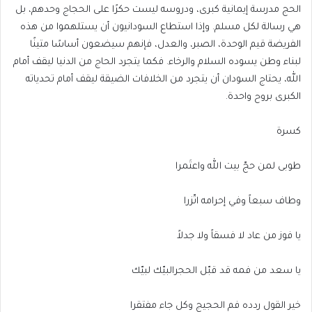
الحج مدرسة إيمانية كبرى، ودروسه ليست حكرًا على الحجاج وحدهم، بل
هي رسالة لكل مسلم. وإذا استطاع السودانيون أن يستلهموا من هذه
الفريضة قيم الوحدة، الصبر، والعدل، فإنهم سيضعون أساسًا متينًا
لبناء وطن يسوده السلام والرخاء. فكما يتجرد الحاج من الدنيا ليقف أمام
الله، يحتاج السودان أن يتجرد من الخلافات الضيقة ليقف أمام تحدياته
الكبرى بروح واحدة.
كسرة
طوبى لمن حجّ بيت الله واعتَمرا
وطاف سبعاً وفي إحرامه اتّزرا
يا فوز من عاد لا فسقاً ولا جدلاً
يا سعد من فمه قد قبّل الحجرالبيّك لبيّك
خير القول ردده فم الحجيج وكل جاء مفتقرا