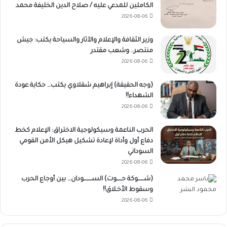
الكاملين للمدعي عليه / صلاح الدين الخليفة محمد
2026-08-06
وزير الثقافة والإعلام والآثار والسياحة يكتب: جيش
منتصر.. وشعب مقتدر
2026-08-06
(وجه الحقيقة) إبراهيم شقلاوي يكتب… حكاية عودة
الشهداء!!
2026-08-06
الحرب الناعمة وسيكولوجية الاختراق: الإعلام كخط
دفاع أول وأداة لإعادة تشكيل هيكل الأمن القومي
السوداني
2026-08-06
(شــــــوكة حـــــوت) الســــــــودان… بين أوجاع الحرب
وسقوط الأخـلاق!!
2026-08-06