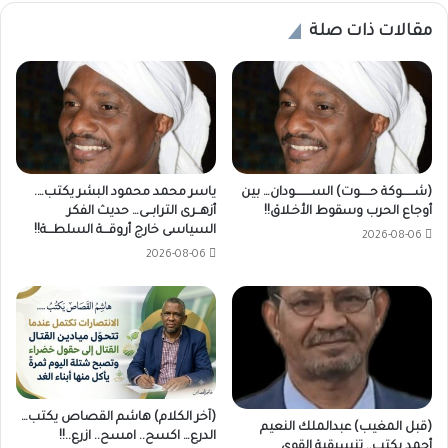
مقالات ذات صلة
(شــــــوكة حـــــوت) الســــــــودان… بين
ياسر محمد محمود البشر يكتب….
أوجاع الحرب وسقوط الأخـلاق!!
أزهــرى الترابــى… حديث الفكر
السياسى خارج أروقـــة السلطـــة!!
2026-08-06
2026-08-06
(آخر الكلام) هاشم القصاص يكتب…
(قبل المغيب) عبدالملك النعيم
الدرع… اكسح.. امسح.. ازرع..!!
أحمد يكتب.. تنسيقية القوي