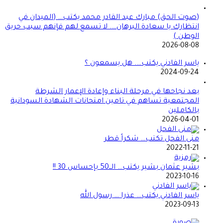
(صوت الحق) مبارك عبد القادر محمد يكتب… (الميدان في
انتظارك يا سعادة البرهان…. لا تسمع لهم فإنهم سبب حريق
الوطن )
2026-08-08
ياسر الفادني يكتب…. هل يسمعون ؟
2024-09-24
بعد نجاحها في مرحلة البناء وإعادة الإعمار الشرطة
المجتمعية تساهم في تامين امتحانات الشهادة السودانية
بالكاملين
2026-04-01
منى الفحل تكتب… شكراً قطر
2022-11-21
بشير عثمان بشير يكتب… الــ50 بإحساس 30 !!
2023-10-16
ياسر الفادني يكتب… عذرا … رسول الله
2023-09-13