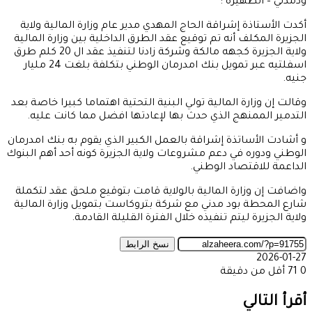
ودمدني – الظهيرة :
أكدت الأستاذة إشراقة الحاج المهدي مدير عام وزارة المالية ولاية
الجزيرة المكلف أنه تم توقيع عقد الطرق الداخلية بين وزارة المالية
ولاية الجزيرة كجهه مالكة وشركة زادنا لتنفيذ عقد ال 20 كلم طرق
اسفلتيه عبر تمويل بنك امدرمان الوطني بتكلفة بلغت 24 مليار
جنيه.
وقالت إن وزارة المالية تولي البنية التحتية اهتماما كبيرا خاصة بعد
التدمير الممنهج الذي حدث بها لإعادتها افضل مما كانت عليه.
و أشادت الأساتذة إشراقة بالعمل الكبير الذي يقوم به بنك امدرمان
الوطني ودوره في دعم مشروعات ولاية الجزيرة كونه أحد أهم البنوك
الداعمة للاقتصاد الوطني.
واضافت إن وزارة المالية بالولاية قامت بتوقيع ملحق عقد لتكملة
شارع المحطة بود مدني مع شركة بتروكاست بتمويل وزارة المالية
ولاية الجزيرة ليتم تنفيذه خلال الفترة القليلة القادمة.
نسخ الرابط
2026-01-27
0
71
أقل من دقيقة
‫X
طباعة
تيلقرام
ماسنجر
ماسنجر
واتساب
مشاركة
فيسبوك
عبر
أقرأ التالي
البريد