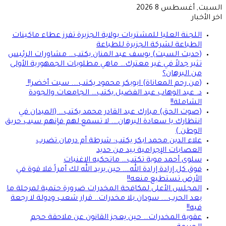
السبت, أغسطس 8 2026
اخر الأخبار
اللجنة العليا للمشتريات بولاية الجزيرة تفرز عطاء ماكينات
الطباعة لشركة الجزيرة للطباعة
(حديث السبت) يوسف عبد المنان يكتب… مشاورات الرئيس
تثير جدلاً في غير معترك… ماهي مطلوبات الجمهورية الأولى
من البرهان؟
(من رحم المعاناة) ابوبكر محمود يكتب…. سبت أخضر!!
د. عبد الوهاب عبد الفضيل يكتب… الجامعات والجودة
الشاملة!!
(صوت الحق) مبارك عبد القادر محمد يكتب… (الميدان في
انتظارك يا سعادة البرهان…. لا تسمع لهم فإنهم سبب حريق
الوطن )
علاء الدين محمد ابكر يكتب: شرطة أم درمان تضرب
العصابات الإجرامية بيد من حديد
سلوى أحمد موية تكتب… ماتحكيه الاغنيات
فوق كل إرادة إرادة الله…. حين يريد الله لك أمراً فلا قوة في
الأرض تستطيع منعه!!
المجلس الأعلى لمكافحة المخدرات ضرورة حتمية لمرحلة ما
بعد الحرب…. سودان بلا مخدرات.. قرار شعب ودولة لا رجعة
فيه!!
عقوبة المخدرات… حين يعجز القانون عن ملاحقة حجم