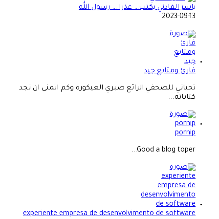
ياسر الفادني يكتب… عذرا … رسول الله
2023-09-13
قارئ ومتابع جيد
تحياتي للصحفي الرائع صبري العيكورة وكم اتمنى ان تجد
كتاباته...
pornip
Good a blog toper...
experiente empresa de desenvolvimento de software