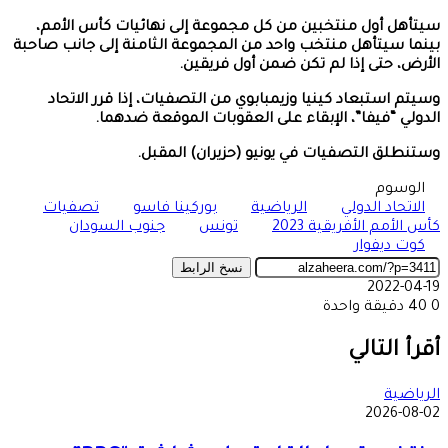
سيتأهل أول منتخبين من كل مجموعة إلى نهائيات كأس الأمم،
بينما سيتأهل منتخب واحد من المجموعة الثامنة إلى جانب صاحبة
الأرض، حتى إذا لم تكن ضمن أول فريقين.
وسيتم استبعاد كينيا وزيمبابوي من التصفيات، إذا قرر الاتحاد
الدولي “فيفا”، الإبقاء على العقوبات الموقعة ضدهما.
وستنطلق التصفيات في يونيو (حزيران) المقبل.
الوسوم
الاتحاد الدولي
الرياضية
بوركينا فاسو
تصفيات
كأس الأمم الأفريقية 2023
تونس
جنوب السودان
كوت ديفوار
نسخ الرابط
2022-04-19
0
40
دقيقة واحدة
‫X
طباعة
تيلقرام
ماسنجر
ماسنجر
واتساب
مشاركة
فيسبوك
عبر
أقرأ التالي
البريد
الرياضية
2026-08-02