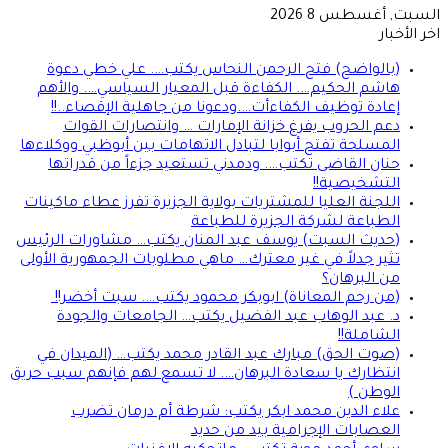
السبت, أغسطس 8 2026
اخر الأخبار
(بالواضح) فتح الرحمن النحاس يكتب…. علي خطي دعوة
هاشم الحكيم…. الكفاءة قبل المعيار السياسي…. والأهم
إعادة توظيف الكفاءأت….ودعونا من جاهلية الإقصاء..!!
دعم الحروب يفرغ خزانة الإمارات … وانتصارات القوات
المسلحة تفتح أبوابا لتبادل الاتهامات بين أبوظبي ووكلاءها
حنان القاضى تكتب…. ودمدني تستعيد جزءاً من قدراتها
التشخيصية!!
اللجنة العليا للمشتريات بولاية الجزيرة تفرز عطاء ماكينات
الطباعة لشركة الجزيرة للطباعة
(حديث السبت) يوسف عبد المنان يكتب… مشاورات الرئيس
تثير جدلاً في غير معترك… ماهي مطلوبات الجمهورية الأولى
من البرهان؟
(من رحم المعاناة) ابوبكر محمود يكتب…. سبت أخضر!!
د. عبد الوهاب عبد الفضيل يكتب… الجامعات والجودة
الشاملة!!
(صوت الحق) مبارك عبد القادر محمد يكتب… (الميدان في
انتظارك يا سعادة البرهان…. لا تسمع لهم فإنهم سبب حريق
الوطن )
علاء الدين محمد ابكر يكتب: شرطة أم درمان تضرب
العصابات الإجرامية بيد من حديد