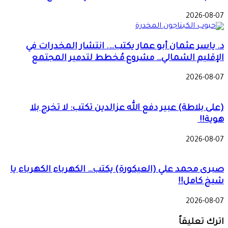
2026-08-07
د. ياسر عثمان أبو عمار يكتب…. انتشار المخدرات في
الإقليم الشمالي… مشروع مُخطط لتدمير المجتمع
2026-08-07
(على بلاطة) عبير دفع الله عزالدين تكتب: لا تخرج بلا
هوية!!
2026-08-07
صبرى محمد علي (العيكورة) يكتب… الكهرباء الكهرباء يا
شيخ كامل!!
2026-08-07
اترك تعليقاً