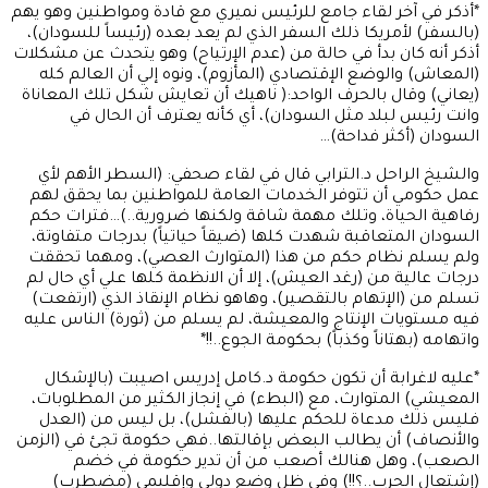
*أذكر في آخر لقاء جامع للرئيس نميري مع قادة ومواطنين وهو يهم
(بالسفر) لأمريكا ذلك السفر الذي لم يعد بعده (رئيساً للسودان)،
أذكر أنه كان بدأ في حالة من (عدم الإرتياح) وهو يتحدث عن مشكلات
(المعاش) والوضع الإقتصادي (المأزوم)، ونوه إلي أن العالم كله
(يعاني) وقال بالحرف الواحد:( ناهيك أن تعايش شكل تلك المعاناة
وانت رئيس لبلد مثل السودان)، أي كأنه يعترف أن الحال في
السودان (أكثر فداحة)…
والشيخ الراحل د.الترابي قال في لقاء صحفي: (السطر الأهم لأي
عمل حكومي أن تتوفر الخدمات العامة للمواطنين بما يحقق لهم
رفاهية الحياة، وتلك مهمة شاقة ولكنها ضرورية..)…فترات حكم
السودان المتعاقبة شهدت كلها (ضيقاً حياتياً) بدرجات متفاوتة،
ولم يسلم نظام حكم من هذا (المتوارث العصي)، ومهما تحققت
درجات عالية من (رغد العيش)، إلا أن الانظمة كلها علي أي حال لم
تسلم من (الإتهام بالتقصير)، وهاهو نظام الإنقاذ الذي (ارتفعت)
فيه مستويات الإنتاج والمعيشة، لم يسلم من (ثورة) الناس عليه
واتهامه (بهتاناً وكذباً) بحكومة الجوع..!!*
*عليه لاغرابة أن تكون حكومة د.كامل إدريس اصيبت (بالإشكال
المعيشي) المتوارث، مع (البطء) في إنجاز الكثير من المطلوبات،
فليس ذلك مدعاة للحكم عليها (بالفشل)، بل ليس من (العدل
والأنصاف) أن يطالب البعض بإقالتها..فهي حكومة تجئ في (الزمن
الصعب)، وهل هنالك أصعب من أن تدير حكومة في خضم
(إشتعال الحرب..؟!!) وفي ظل وضع دولي وإقليمي (مضطرب)