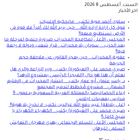
السبت, أغسطس 8 2026
اخر الأخبار
سلوى أحمد موية تكتب… ماتحكيه الاغنيات
فوق كل إرادة إرادة الله…. حين يريد الله لك أمراً فلا قوة في
الأرض تستطيع منعه!!
المجلس الأعلى لمكافحة المخدرات ضرورة حتمية لمرحلة ما
بعد الحرب…. سودان بلا مخدرات.. قرار شعب ودولة لا رجعة
فيه!!
عقوبة المخدرات… حين يعجز القانون عن ملاحقة حجم
الجريمة
صبرى محمد علي (العيكورة) يكتب… وزير الزراعة والري هل
تعلم أن هذا هو حال (الميجر) الرئيسي بمشروع الرهد؟
د. ياسر عثمان أبو عمار يكتب…. انتشار المخدرات في الإقليم
الشمالي… مشروع مُخطط لتدمير المجتمع
ابناء الحصاحيصا بالمملكة العربية السعودية يدعمون 9
مدارس بمعينات اجلاس
(على بلاطة) عبير دفع الله عزالدين تكتب: لا تخرج بلا هوية!!
صبرى محمد علي (العيكورة) يكتب… الكهرباء الكهرباء يا
شيخ كامل!!
المجلس الأعلى للسلم الاجتماعي يهدي مهرجان التعايش
السلمي للبرهان