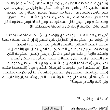
وتتفرج فيه معظم الدول علي اوضاع السودان (المأساوية) ولايجد
منها القليل..؟!!…وهاهو أحد قيادات الحكومة يقول لي:(ليس لنا من
دعم خارجي وليس في أيادينا من معين لتوفير السلاح الذي نخوض
هذه الحرب الطاحنة، غير مانحصل عليه من عائدات الذهب كمورد
وحيد متاح وهو لايفي بكل المطلوبات، ومن ثم لاتتوفر للحكومة كل
الميزانيات الكافية لإنجاز كل برامجها وخططها..!!)
*في ظل هذا العنت الإقتصادي و(إضطراب) الحياة عامة، لايمكننا
أن نتوقع من الحكومة أن تنجز كل شئ اللهم إلا إن كانت تملك (عصا
موسي) عليه السلام، فالعمل العام الذي يجري في (هدوء)
وتخطيط سليم بعيداً عن الضجيج الإعلامي، يظل هو (الأفضل)،
واعتقد جازماً أن ذلك هو نهج د.كامل إدريس رئيس الحكومة الذي
من المؤكد أن (رده) علي الحملات ضده، سيأتي في شكل أعمال
تصب في (مصلحة) الوطن والشعب، ومع ذلك ستظل حكومته
مثل (ماسبقها) من حكومات (عُرضة) للنقد وأحياناً (السخط) فتلك
(سنة سياسية) ستبقي وإن تعاظم (جهد وأداء) أي حكومة وطنية…
نسأل الله أن ينعم علي وطننا وشعبنا بالخير والأستقرار والأمان، إنه
ولي ذلك والقادر عليه..!!*
*سنكنب ونكتب…!!!*
نسخ الرابط