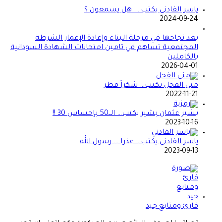
ياسر الفادني يكتب…. هل يسمعون ؟
2024-09-24
بعد نجاحها في مرحلة البناء وإعادة الإعمار الشرطة
المجتمعية تساهم في تامين امتحانات الشهادة السودانية
بالكاملين
2026-04-01
منى الفحل تكتب… شكراً قطر
2022-11-21
بشير عثمان بشير يكتب… الــ50 بإحساس 30 !!
2023-10-16
ياسر الفادني يكتب… عذرا … رسول الله
2023-09-13
قارئ ومتابع جيد