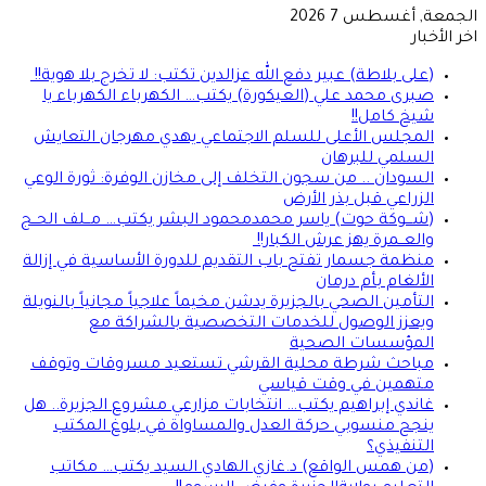
الجمعة, أغسطس 7 2026
اخر الأخبار
(على بلاطة) عبير دفع الله عزالدين تكتب: لا تخرج بلا هوية!!
صبرى محمد علي (العيكورة) يكتب… الكهرباء الكهرباء يا
شيخ كامل!!
المجلس الأعلى للسلم الاجتماعي يهدي مهرجان التعايش
السلمي للبرهان
السودان .. من سجون التخلف إلى مخازن الوفرة: ثورة الوعي
الزراعي قبل بذر الأرض
(شـــوكة حوت) ياسر محمدمحمود البشر يكتب… مــلف الحــج
والعــمرة يهز عرش الكبار!!
منظمة جسمار تفتح باب التقديم للدورة الأساسية في إزالة
الألغام بأم درمان
التأمين الصحي بالجزيرة يدشن مخيماً علاجياً مجانياً بالنويلة
ويعزز الوصول للخدمات التخصصية بالشراكة مع
المؤسسات الصحية
مباحث شرطة محلية القرشي تستعيد مسروقات وتوقف
متهمين في وقت قياسي
غاندي إبراهيم يكتب… انتخابات مزارعي مشروع الجزيرة.. هل
ينجح منسوبي حركة العدل والمساواة في بلوغ المكتب
التنفيذي؟
(من همس الواقع) د.غازي الهادي السيد يكتب… مكاتب