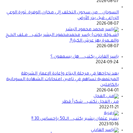
2026-08-07
السودان .. من سجون التخلف إلى مخازن الوفرة: ثورة الوعي
الزراعي قبل بذر الأرض
2026-08-07
(شـــوكة حوت) ياسر محمدمحمود البشر يكتب… مــلف الحــج
والعــمرة يهز عرش الكبار!!
2026-08-07
ياسر الفادني يكتب…. هل يسمعون ؟
2024-09-24
بعد نجاحها في مرحلة البناء وإعادة الإعمار الشرطة
المجتمعية تساهم في تامين امتحانات الشهادة السودانية
بالكاملين
2026-04-01
منى الفحل تكتب… شكراً قطر
2022-11-21
بشير عثمان بشير يكتب… الــ50 بإحساس 30 !!
2023-10-16