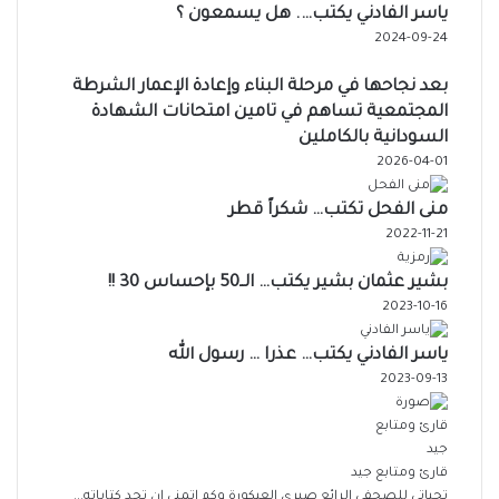
ياسر الفادني يكتب…. هل يسمعون ؟
2024-09-24
بعد نجاحها في مرحلة البناء وإعادة الإعمار الشرطة
المجتمعية تساهم في تامين امتحانات الشهادة
السودانية بالكاملين
2026-04-01
منى الفحل تكتب… شكراً قطر
2022-11-21
بشير عثمان بشير يكتب… الــ50 بإحساس 30 !!
2023-10-16
ياسر الفادني يكتب… عذرا … رسول الله
2023-09-13
قارئ ومتابع جيد
تحياتي للصحفي الرائع صبري العيكورة وكم اتمنى ان تجد كتاباته...