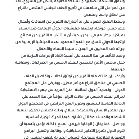
وتدفق الأسلحة الصغيرة والأسلحة الخفيفة بشكل غير مشروع، تعد
من العوامل التي ساهمت في تأجيج العنف الجنسي المتصل بالنزاع
على نطاق واسع ومنهجي.
وسلط العتيق الضوء على ما أشار إليه التقرير من انتهاكات وأعمال
عنف جنسي موثقة، ارتكبتها ميليشيات الحوثي الإرهابية ضد النساء
بمراكز سيطرتهم في اليمن، حيث أن ما أشار له التقرير من فظائع
ارتكبها الحوثي تتسق مع النهج المعهود لهذه الميلشيا الإرهابية من
جرائم ضد المدنيين في اليمن لا سيما النساء والأطفال.
وجدد التأكيد في هذا الصدد على أهمية اتخاذ الإجراءات اللازمة من
خلال مجلس الأمن للتصدي للعنف الجنسي في الصراعات، ومعاقبة
مرتكبيها.
وأردف : إن ما تضمنه التقرير من توثيق لحالات وتفاصيل العنف
الجنسي في مناطق النزاع هو أمر محزن، ويفرض على المجتمع
الدولي – وتحديداً الدول المانحة – بذلَ المزيد من جهود الاستجابة
لجرائم العنف الجنسي في حالات النزاع، مؤكداً في هذا الصدد على
الحاجة الماسة للتنسيق وتعزيز النهج الترابطي في المجتمع الدولي
بين العمل الإنساني والتنمية والسلام، وذلك لضمان تحقيق التنمية
الشاملة والمستدامة التي تشارك فيها المرأة كركيزة أساسية.
وواصل : كما يقال ( الوقاية خير من العلاج ) لذلك نؤمن بأهمية أن
تقوم الدول بتعزيز التدابير الاستباقية والوقائية، وتفعيل البرامج
التوعوية الملائمة لمعالجة الأسباب الجذرية للعنف الجنسي في