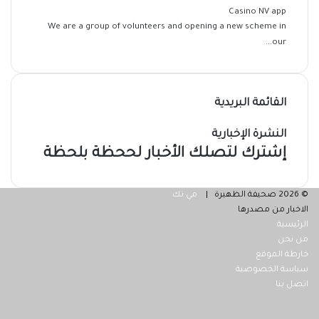
Casino NV app
We are a group of volunteers and opening a new scheme in
our...
القائمة البريدية
النشرة الإخبارية
إشترك لتصلك الأخبار لححظة بلحظة
© 2026 صحيفة الظهيرة |
مي تك
الاخبار من مصدرها
الرئيسية
من نحن
خارطة الموقع
سياسة الخصوصية
اتصل بنا
فيسبوك
‫X