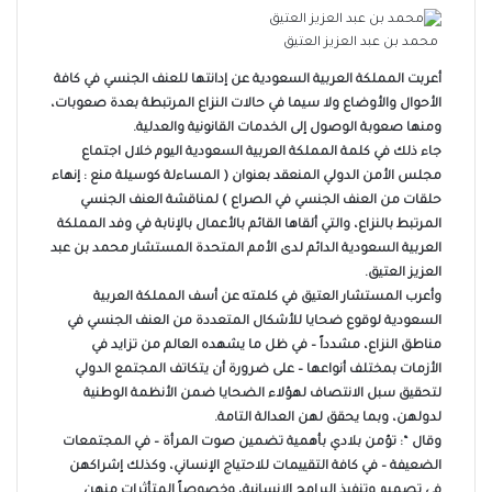
محمد بن عبد العزيز العتيق
أعربت المملكة العربية السعودية عن إدانتها للعنف الجنسي في كافة
الأحوال والأوضاع ولا سيما في حالات النزاع المرتبطة بعدة صعوبات،
ومنها صعوبة الوصول إلى الخدمات القانونية والعدلية.
جاء ذلك في كلمة المملكة العربية السعودية اليوم خلال اجتماع
مجلس الأمن الدولي المنعقد بعنوان ( المساءلة كوسيلة منع : إنهاء
حلقات من العنف الجنسي في الصراع ) لمناقشة العنف الجنسي
المرتبط بالنزاع، والتي ألقاها القائم بالأعمال بالإنابة في وفد المملكة
العربية السعودية الدائم لدى الأمم المتحدة المستشار محمد بن عبد
العزيز العتيق.
وأعرب المستشار العتيق في كلمته عن أسف المملكة العربية
السعودية لوقوع ضحايا للأشكال المتعددة من العنف الجنسي في
مناطق النزاع، مشدداً – في ظل ما يشهده العالم من تزايد في
الأزمات بمختلف أنواعها – على ضرورة أن يتكاتف المجتمع الدولي
لتحقيق سبل الانتصاف لهؤلاء الضحايا ضمن الأنظمة الوطنية
لدولهن، وبما يحقق لهن العدالة التامة.
وقال “: تؤمن بلادي بأهمية تضمين صوت المرأة – في المجتمعات
الضعيفة – في كافة التقييمات للاحتياج الإنساني، وكذلك إشراكهن
في تصميم وتنفيذ البرامج الإنسانية، وخصوصاً المتأثرات منهن