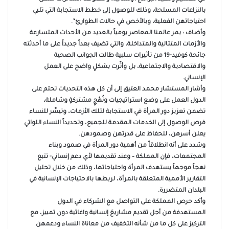
بالنزاعات المسلحة، وذلك للوصول إلى خطط الاستجابة التي تلبي
احتياجاتهن الفعلية، وبالأخص في حالات الطوارئ”.
وأضاف : يمر عالمنا المعاصر يومياً بالعديد من الأحداث المتسارعة
والأزمات المتتالية والمتداخلة، والتي تضيف بعداً جديداً على ما أحدثته
جائحة كوفيد-19 من تأثيرات سلبية طالت الجوانب الصحية
والاقتصادية والاجتماعية، بل وأثّرت بشكلٍ واضح على العمل
الإنساني.
وأشار المستشار محمد العتيق إلى أن كل هذه التحديات تحتم على
الدول العمل على وضع استراتيجيات ونُهُجٍ مشتركةٍ وشاملة،
تضمن تعزيز دور المرأة في الاستجابة لتلك الأزمات، وتيسِّر للنساء
فرص الوصول إلى الخدمات المقدمة للجميع، وتحديداً النساء اللواتي
يعلن أسرهن، للحفاظ على قدرتهن وصمودهن.
وشدد على أنه انطلاقاً من أهمية دور المرأة في صمود وبناء
المجتمعات، فإن المملكة – وعند تقديمها لأي دعم إنساني- تتبع
نهجاً موجهاً يستهدف المرأة واحتياجاتها، وذلك من خلال تحليل
التقارير الأممية المتعلقة بالمرأة، لربطها بالاحتياجات الإنسانية في
البلدان المتضررة.
وأكد حرص المملكة على التواصل مع الشركاء في الدول
المستهدفة من أجل تقديم مشاريعَ إنسانية واغاثية دون تمييز، مع
التركيز على كل ما من شأنه التخفيف من معاناة النساء ودعمهن