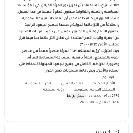
حالات النزاع، كما نعتقد بأن تعزيز دور المرأة القيادي في المؤسسات
السياسية والأمنية والقانونية سيكون خطوةً مهمة في هذا السبيل.
وشدد العتيق في ختام كلمته على أن المملكة العربية السعودية
وانطلاقاً من التزاماتها الدولية ودعمها لجميع الجهود الرامية
لتحقيق السلم والأمن الدوليين، تعمل على تنفيذ القرارات الصادرة
عن أجهزة وآليات الأمم المتحدة في نطاق التزاماتها بما فيها قرار
مجلس الأمن ١٣٢٥(۲۰۰۰).
حيث اعتبرَت “رؤية المملكة ٢٠٣٠” المرأة عنصراً مهماً من عناصر
القوة بالمجتمع ، إيماناً بأهمية المشاركة المتساوية للمرأة،
وضرورة انخراطها الكامل في جميع الجهود المبذولة للحفاظ على
السلام والأمن، وعلى كافة مستويات صنع القرار.
الوسوم
الأخبار المحلية
العنف الجنسي
المرأة السعودية
المملكة العربية السعودية
رؤية المملكة
نسخ الرابط
0
32
3 دقائق
2022-04-14
‫X
فيسبوك
ماسنجر
ماسنجر
تيلقرام
طباعة
واتساب
مشاركة
عبر
البريد