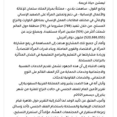
ليعشن حياة كريمة .
وتابع القول : ساهمت بلادي – ممثلةً بمركز الملك سلمان للإغاثة
والأعمال الإنسانية – في دعم وتمكين المرأة على الصعيد الإنساني
والإغاثي في مختلف قطاعات العمل الإنساني بمناطق الكوارث والنزاع
المسلح، من خلال تنفيذ (788) مشروعا في (79) منطقة حول العالم
شملت أكثر من (109) ملايين امرأة مستفيدة، وبمبلغ يزيد عن
(520,686,055) مليون دولار أمريكي.
وأفاد أن جميع تلك المشاريع هدفت إلى المساهمة في رفع مشاركة
المرأة في الاقتصاد والقوى العاملة، وبناء قدرات المرأة اقتصادياً،
وزيادة مشاركتها في التعليم والبرامج التعليمية في البلدان المتأثرة
بالنزاعات المسلحة.
ولفت الانتباه إلى أن هذه الجهود تشمل تقديم الخدمات النفسية
والاجتماعية وخدمات الحماية من آثار العنف القائم على النوع
الاجتماعي، والخدمات القانونية للاجئات.
وأبان أنه في هذا الصدد يشير وفد المملكة العربية السعودية إلى
تقرير الأمين العام للعنف الجنسي في حالات النزاع للفترة من شهر
يناير إلى ديسمبر 2021م.
وأعرب العتيق عن تأييد الوفد لما أشار إليه التقرير حول ظاهرة قيام
الجماعات الإرهابية والمسلحة باستخدام العنف الجنسي كأحد وسائل
زعزعة الاستقرار في المجتمعات الهشّة، مؤكداً أن استمرار التسليح،