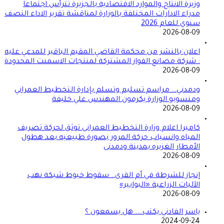
وزيرة الانتاج والموارد الاقتصادية بالجزيرة تترأس اجتماعا
مدراء الادارات المختلفة بالوزارة لمناقشة تقرير الاداء النصف
سنوي للعام 2026
2026-08-09
اعلان بالنشر من محكمة القاضي المقيم الباقير للمدعي عليه
: شركة مصانع الفواز المشتركة لمنتجات الاسمنت المحدودة
2026-08-09
ودمدني… مراسم تسليم وتسلم بإدارة التخطيط العمراني
ومنسوبو الوزارة يكرمون المهندس علي خليفة
2026-08-09
كاميرا اعلام وزارة التخطيط العمرانى توثق لحركة تصريف
المياه وانسياب حركة المرور بصورة طبيعيه بعد هطول
الأمطار الغزيره بمدينة ودمدنى
2026-08-09
إنجاز للشرطة في أم القرى.. سقوط خيوط شبكة نهب
الآليات الزراعية «البوابير»
2026-08-09
ياسر الفادني يكتب…. هل يسمعون ؟
2024-09-24