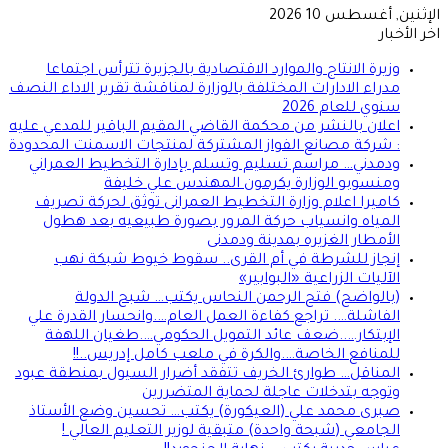
الإثنين, أغسطس 10 2026
اخر الأخبار
وزيرة الانتاج والموارد الاقتصادية بالجزيرة تترأس اجتماعا
مدراء الادارات المختلفة بالوزارة لمناقشة تقرير الاداء النصف
سنوي للعام 2026
اعلان بالنشر من محكمة القاضي المقيم الباقير للمدعي عليه
: شركة مصانع الفواز المشتركة لمنتجات الاسمنت المحدودة
ودمدني… مراسم تسليم وتسلم بإدارة التخطيط العمراني
ومنسوبو الوزارة يكرمون المهندس علي خليفة
كاميرا اعلام وزارة التخطيط العمرانى توثق لحركة تصريف
المياه وانسياب حركة المرور بصورة طبيعيه بعد هطول
الأمطار الغزيره بمدينة ودمدنى
إنجاز للشرطة في أم القرى.. سقوط خيوط شبكة نهب
الآليات الزراعية «البوابير»
(بالواضح) فتح الرحمن النحاس يكتب… شبح الدولة
الفاشلة…. تراجع كفاءة العمل العام….وانحسار القدرة علي
الإبتكار…..ضعف عائد التمويل الحكومي….طغيان اللهفة
للمنافع الخاصة….والكرة في ملعب كامل إدريس..!!
المناقل… طوارئ الخريف تتفقد أضرار السيول بمنطقة عبود
وتوجه بتدخلات عاجلة لحماية المتضررين
صبرى محمد علي (العيكورة) يكتب… تحسين وضع الأستاذ
الجامعي (شبحة واحدة) متبقية لوزير التعليم العالي !