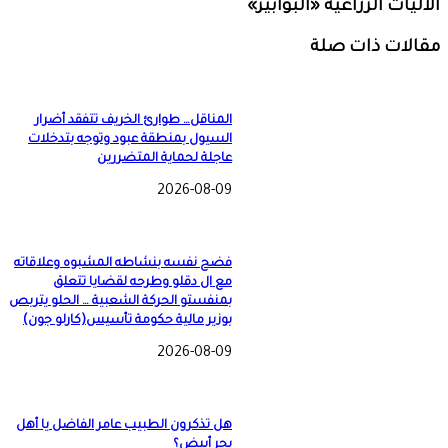
الآليات الزراعية «البوابير»
مقالات ذات صلة
المناقل… طوارئ الخريف تتفقد أضرار
السيول بمنطقة عبود وتوجه بتدخلات
عاجلة لحماية المتضررين
2026-08-09
فضح نفسه بنشاطه المشبوه وعلاقاته
مع ال دقلو وطرحه لقضايا تتعلق
بمنفستو الحركة الشعبية … الحلو يتربص
بوزير مالية حكومة تأسيس(كارلو جون)
2026-08-09
هل تذكرون الطبيب عامر الفاضل يا أهل
بحر أبيض؟