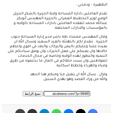
الظهيرة – ودمدني :
تقدم العاملين بادارة المساحه ولاية الجزيرة بالشكر الجزيل
الوفير لوزير التخطيط العمراني بالجزيرة المهندس أبوبكر
عبدالله محمد لتفقده العاملين بادارات المساحه بالولايه و
بالمؤسسات والادارات المختلفه.
وقال المهندس ممشاد طه باشر مدير إدارة المساحة جنوب
الجزيرة : نتقدم لكم بالتهنئه بالعيد السعيد ونسال الله ان
يعيده علينا وعليكم باليمن والبركات والبلاد في اقوي واعظم
حالاتها وان يعينكم علي فعل الخيرات وان يوفق سيادتكم علي
التنميه والتطور لهذه الولايه وخاصه في مجال الخدمات
للمواطنين وان يسدد خطاكم في اكمال ما بدئتموه من طرق
ومياه وكهرباء وخطط اسكانيه..
وقال : نسال الله ان يتقبل منا ومنكم هذا الجهد
والله من وراد القصد وهو يهدي السبيل.
نسخ الرابط
‫X
فيسبوك
ماسنجر
واتساب
تيلقرام
مشاركة عبر البريد
طباعة