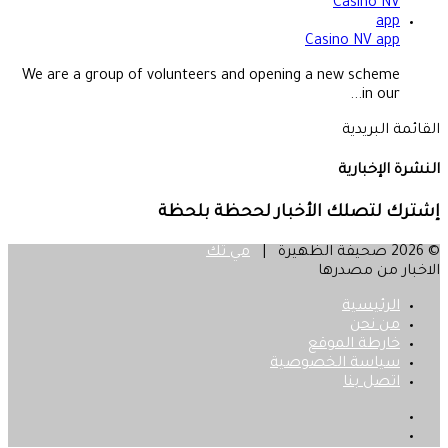
Casino NV app
We are a group of volunteers and opening a new scheme
in our...
القائمة البريدية
النشرة الإخبارية
إشترك لتصلك الأخبار لححظة بلحظة
© 2026 صحيفة الظهيرة |
مي تك
الاخبار من مصدرها
الرئيسية
من نحن
خارطة الموقع
سياسة الخصوصية
اتصل بنا
فيسبوك
‫X