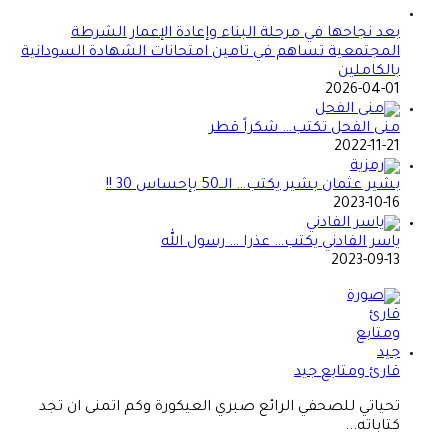
بعد نجاحها في مرحلة البناء وإعادة الإعمار الشرطة
المجتمعية تساهم في تامين امتحانات الشهادة السودانية
بالكاملين
2026-04-01
منى الفحل تكتب… شكراً قطر
2022-11-21
بشير عثمان بشير يكتب… الــ50 بإحساس 30 !!
2023-10-16
ياسر الفادني يكتب… عذرا … رسول الله
2023-09-13
قارئ ومتابع جيد
تحياتي للصحفي الرائع صبري العيكورة وكم اتمنى ان تجد
كتاباته...