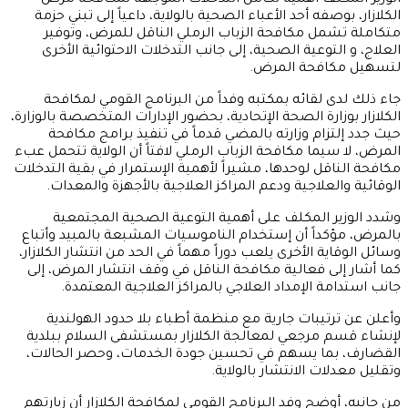
الوزير المكلف أهمية تكامل التدخلات الموجهة لمكافحة مرض
الكلازار، بوصفه أحد الأعباء الصحية بالولاية، داعياً إلى تبني حزمة
متكاملة تشمل مكافحة الزباب الرملي الناقل للمرض، وتوفير
العلاج، و التوعية الصحية، إلى جانب التدخلات الاحتوائية الأخرى
لتسهيل مكافحة المرض.
جاء ذلك لدى لقائه بمكتبه وفداً من البرنامج القومي لمكافحة
الكلازار بوزارة الصحة الإتحادية، بحضور الإدارات المتخصصة بالوزارة،
حيث جدد إلتزام وزارته بالمضي قدماً في تنفيذ برامج مكافحة
المرض، لا سيما مكافحة الزباب الرملي لافتاً أن الولاية تتحمل عبء
مكافحة الناقل لوحدها، مشيراً لأهمية الإستمرار في بقية التدخلات
الوقائية والعلاجية ودعم المراكز العلاجية بالأجهزة والمعدات.
وشدد الوزير المكلف على أهمية التوعية الصحية المجتمعية
بالمرض، مؤكداً أن إستخدام الناموسيات المشبعة بالمبيد وأتباع
وسائل الوقاية الأخرى يلعب دوراً مهماً في الحد من انتشار الكلازار،
كما أشار إلى فعالية مكافحة الناقل في وقف انتشار المرض، إلى
جانب استدامة الإمداد العلاجي بالمراكز العلاجية المعتمدة.
وأعلن عن ترتيبات جارية مع منظمة أطباء بلا حدود الهولندية
لإنشاء قسم مرجعي لمعالجة الكلازار بمستشفى السلام ببلدية
القضارف، بما يسهم في تحسين جودة الخدمات، وحصر الحالات،
وتقليل معدلات الانتشار بالولاية.
من جانبه، أوضح وفد البرنامج القومي لمكافحة الكلازار أن زيارتهم