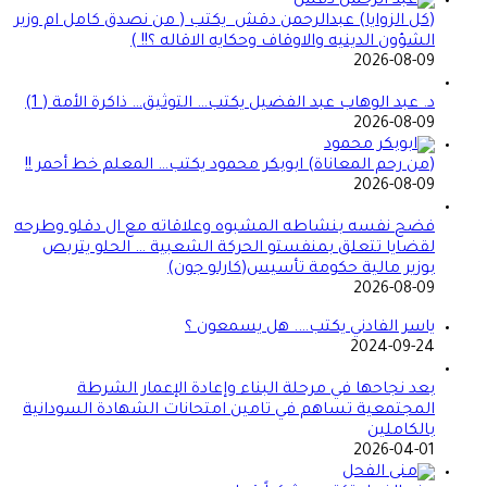
(كل الزوايا) عبدالرحمن دقش يكتب ( من نصدق كامل ام وزير
الشؤون الدينيه والاوقاف وحكايه الاقاله ؟!! )
2026-08-09
د. عبد الوهاب عبد الفضيل يكتب… التوثيق… ذاكرة الأمة ( 1)
2026-08-09
(من رحم المعاناة) ابوبكر محمود يكتب… المعلم خط أحمر !!
2026-08-09
فضح نفسه بنشاطه المشبوه وعلاقاته مع ال دقلو وطرحه
لقضايا تتعلق بمنفستو الحركة الشعبية … الحلو يتربص
بوزير مالية حكومة تأسيس(كارلو جون)
2026-08-09
ياسر الفادني يكتب…. هل يسمعون ؟
2024-09-24
بعد نجاحها في مرحلة البناء وإعادة الإعمار الشرطة
المجتمعية تساهم في تامين امتحانات الشهادة السودانية
بالكاملين
2026-04-01