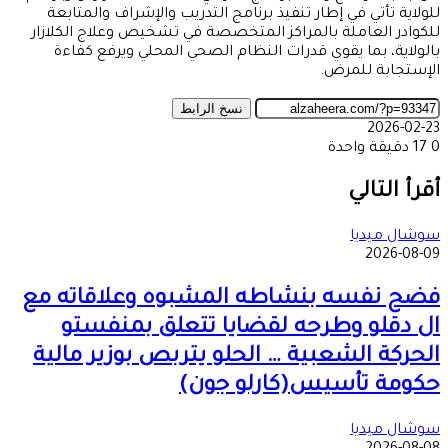
للولاية تأتي في إطار تنفيذ برنامج التدريب والإشراف والمتابعة
للكوادر العاملة بالمراكز المتخصصة في تشخيص وعلاج الكلازار
بالولاية، بما يقوي قدرات النظام الصحي المحلي ويرفع كفاءة
الإستجابة للمرض.
نسخ الرابط
2026-02-23
0
17
دقيقة واحدة
‫X
طباعة
تيلقرام
ماسنجر
ماسنجر
واتساب
مشاركة
فيسبوك
عبر
أقرأ التالي
البريد
سوشال ميديا
2026-08-09
فضح نفسه بنشاطه المشبوه وعلاقاته مع
ال دقلو وطرحه لقضايا تتعلق بمنفستو
الحركة الشعبية … الحلو يتربص بوزير مالية
حكومة تأسيس(كارلو جون)
سوشال ميديا