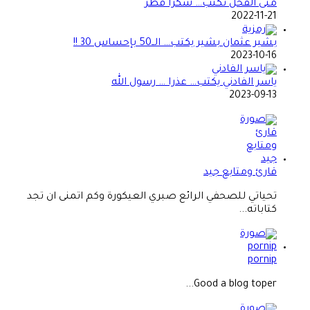
منى الفحل تكتب… شكراً قطر
2022-11-21
بشير عثمان بشير يكتب… الــ50 بإحساس 30 !!
2023-10-16
ياسر الفادني يكتب… عذرا … رسول الله
2023-09-13
قارئ ومتابع جيد
تحياتي للصحفي الرائع صبري العيكورة وكم اتمنى ان تجد
كتاباته...
pornip
Good a blog toper...