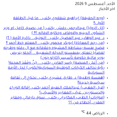
الأحد, أغسطس 9 2026
اخر الأخبار
(وجه الحقيقة) إبراهيم شقلاوي يكتب… ما قبل الطلقة
الأولى!!
(كل الزوايا) عبدالرحمن دقش يكتب ( من نصدق كامل ام وزير
الشؤون الدينيه والاوقاف وحكايه الاقاله ؟!! )
د. عبد الوهاب عبد الفضيل يكتب… التوثيق… ذاكرة الأمة ( 1)
(من رحم المعاناة) ابوبكر محمود يكتب… المعلم خط أحمر !!
فضح نفسه بنشاطه المشبوه وعلاقاته مع ال دقلو وطرحه
لقضايا تتعلق بمنفستو الحركة الشعبية … الحلو يتربص
بوزير مالية حكومة تأسيس(كارلو جون)
(من أعلى المنصة) ياسر الفادني يكتب…. جَنَّ وفَقَدَ المحنة!
رؤية تحالف الكيانات الوطنية السودانية(تكوين) لحل الأزمة
السودانية
(همسة وطنية) د. طارق عشيري يكتب…نحتاج إلى ثقافة
سياسية جديدة!!
(قبل المغيب) عبدالملك النعيم أحمد يكتب..إقالة الوزراء
والدستوريين..غياب المعايير والأسباب؟
(موازنات) الطيب المكابرابي يكتب….سوق دارمالي ومقابر
المقرن..أخطاء من ؟؟
℃
الرياض
44