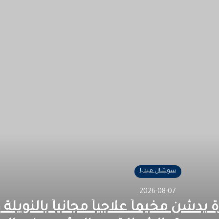
سوشال ميديا
2026-08-07
يدشن مخيماً علاجياً مجانياً بالنويلة 