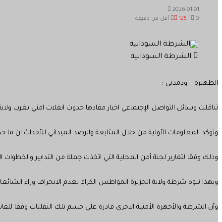
2026-01-01
0
125
أقل من دقيقة
الشرطة السودانية
الظهيرة – ودمدني :
تناقلت وسائل التواصل الإجتماعي اخبار مفادها حدوث انفلات امني بغرب ولاية الجزيرة أدى بحياة ع
وتوكد المعلومات الأولية من خلال المتابعة والرصد الميداني للأحداث ان ما
وذلك وفقا لتقارير لجنة أمن المحلية التي اتخذت جملة من التدابير والخطوات 
وبهذا تنوه شرطة ولاية الجزيرة المواطنين الكرام بعدم الانجراف وراء الشائعا
وأن الشرطة والأجهزة الأمنية الاخري قادرة علي حسم تلك التفلتات وفقا للقان