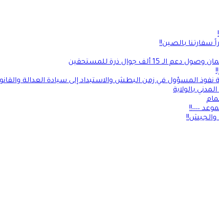
 سفارتنا بالصين!!
ألف جوال ذرة للمستحقين
!
ة نفوذ المسؤول في زمن البطش والاستبداد إلى سيادة العدالة والقانو
لمدني بالولاية
مام
٠٠٠٠!!
 والجيش!!