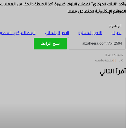
وأكد “البنك المركزي” لعملاء البنوك ضرورة أخذ الحيطة والحذر من العمليات ا
المواقع الإلكترونية المتعامل معها.
الوسوم
احتيال
الأخبار المحلية
الاحتيال المالي
البنك المركزي السعو
نسخ الرابط
2022-04-12
0
25
دقيقة واحدة
‫X
طباعة
تيلقرام
ماسنجر
ماسنجر
واتساب
مشاركة
فيسبوك
أقرأ التالي
عبر
البريد