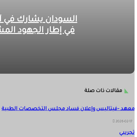
السودان يشارك في أع
في إطار الجهود المش
2026-07-30
السودان يشارك في أعمال اجتماع التحالف البحري الدفاعي با
2026-06-19
مقالات ذات صلة
كابتن طيار عادل المفتي.. يكتب: هل يستطيع الأمير محمد بن سل
معهد -فيتاليس وإعلان فساد مجلس التخصصات الطبية
2026-03-05
2026-02-17
“سوداني” يقف على رأس قطاع الحوكمة بالعالمي… “شاذلي”..
تجريبي