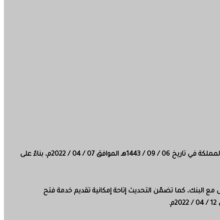
أعلن البنك المركزي السعودي تحديث التعليمات الخاصة بالإجراءات الاحترازية المؤقتة لحماية عملاء البنوك من الاحتيال المالي، المبلّغة للبنوك العاملة في المملكة في تاريخ 06 / 09 / 1443هـ الموافق 07 / 04 / 2022م، بناءً على
 مع البنك، كما تضمّن التحديث إتاحة إمكانية تقديم خدمة فتح