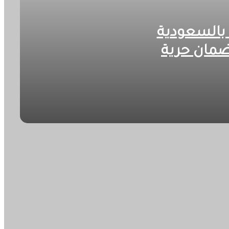
 بالسعودية
ضمان حرية
مان حرية العبور بمضيق باب المندب
ر؟