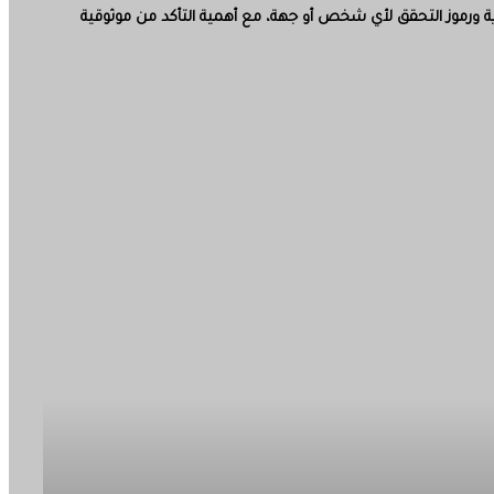
سرية ورموز التحقق لأي شخص أو جهة، مع أهمية التأكد من موثوقية