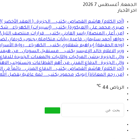
الجمعة, أغسطس 7 2026
اخر الأخبار
(آخر الكلام) هاشم القصاص يكتب…. الجزيرة…( العقد الأخضر )!!
صبرى محمد علي (العيكورة) يكتب… (إسبيرات) الكهرباء… شكراً
(من أعلى المنصة) ياسر الفادني يكتب…. قرارات منتصف الليل!
جواهر أحمد سليمان: قاعدة بيانات متكاملة بجنوب كردفان لضمان وصول دعم الـ 15 
(وجه الحقيقة) إبراهيم شقلاوي يكتب… الكهرباء… رواية الأسرار!
وزير الاعلام خالد الإعيسر يكتب…. مستقبل السودان.. من هيمن
والي الجزيرة يدشن المركبات والآليات والمعدات الجديدة للدفاع ا
والي الجزيرة : الدفاع المدني من أهم القطاعات وتستوجب الاهت
(آخر الكلام) هاشم القصاص يكتب… الدفاع المدني… دائماً في الموعد 
(من رحم المعاناة) ابوبكر محمود يكتب…. لمة عافية بفضل الله
℃
الرياض
44
تسجيل
الوضع
الدخول
المظلم
بحث
عن
الوضع
تسجيل
المظلم
الدخول