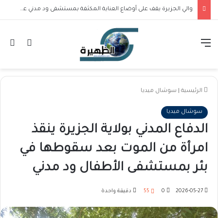
والي الجزيرة يقف على أوضاع العناية المكثفة بمستشفى ود مدني عقب احتواء حريق محدود ناجم عن صعق كهربائي
القائمة
تسجيل ا
ال
الرئيسية
|
سوشال ميديا
سوشال ميديا
الدفاع المدني بولاية الجزيرة ينقذ
امرأة من الموت بعد سقوطها في
بئر بمستشفى الأطفال ود مدني
2026-05-27
0
55
دقيقة واحدة