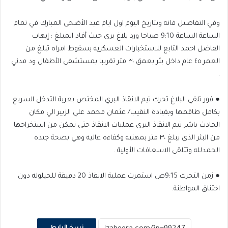
وفي التفاصيل فانه وبتاريخ اليوم اول ايام عيد الأضحى المبارك في تمام
الساعة الساعة 9:10 صباحا ورد بلاغ بري حيث أفاد المبلغ : إيهاب
الفاضل احمد التابع للاستخبارات العسكريه بسقوط امراه تبلغ من
العمر ٤٥ عام داخل بئر بعمق ٣٠ متر تقريبا بمستشفى الأطفال ود مدني
.
● فور تلقي البلاغ تحرك تيم الانقاذ البري المختص بعربة التدخل السريع
بكامل طاقمها وبقيادة النقيب/ عثمان محمد علي الزبير الي مكان
الحادث باشر تيم الانقاذ البري عمليات الانقاذ حتى تمكن من استخراجها
من البئر الذي يبلغ ٣٠ متر بمهنيه وكفاءه عاليه وهي بصحة جيده
الحمدلله وتتلقى الاسعافات الأولية .
● زمن التحرك 9:15ص استمرت عملية الانقاذ 20 دقيقة للحيلوله دون
اختناق المواطنة.