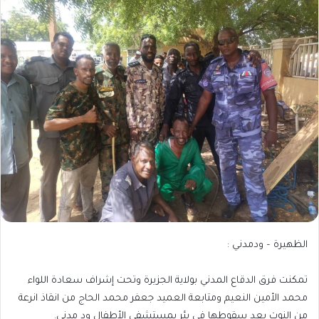
الظهيرة – ودمدني :
تمكنت فرق الدقاع المدني بولاية الجزيرة وتحت إشراف سعادة اللواء
محمد الأمين النعيم ومتابعة العميد جعفر محمد الحاج من انقاذ انرعة
من النوت بعد سقوطها في بئر بمستشفى الأطفال ود مدني.