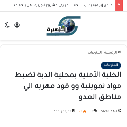
غاندي إبراهيم يكتب… انتخابات مزارعي مشروع الجزيرة.. هل ينجح منسوبي حركة العدل والمساواة في بلوغ المكتب التنفيذي؟
القائمة
تسجيل ا
ال
الرئيسية
|
المنوعات
المنوعات
الخلية الأمنية بمحلية الدبة تضبط
مواد تموينية وو قود مهربه الي
مناطق العدو
2026-06-04
0
25
دقيقة واحدة