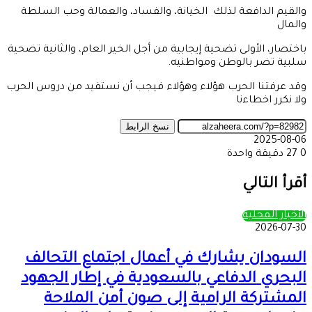
والقيم الدافعة لذلك الخيانة، والفساد، والعمالة وحب السلطة
والمال
باختصار، الأولى تضحية إيجابية من أجل الخير العام، والثانية تضحية
سلبية تضر بالوطن ومواطنيه.
وقد عرفتنا الحرب هؤلاء وهؤلاء فيجب أن نستفيد من دروس الحرب
ولا نكرر اخطاءنا
نسخ الرابط
2025-08-06
0
27
دقيقة واحدة
‫X
طباعة
تيلقرام
ماسنجر
ماسنجر
واتساب
مشاركة
فيسبوك
عبر
أقرأ التالي
البريد
الأخبار المحلية
2026-07-30
السودان يشارك في أعمال اجتماع التحالف
البحري الدفاعي بالسعودية في إطار الجهود
المشتركة الرامية إلى صون أمن الملاحة