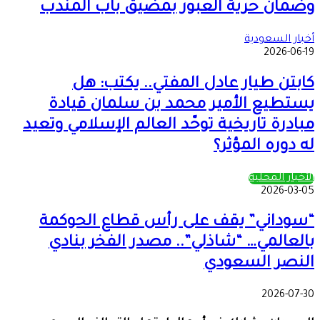
وضمان حرية العبور بمضيق باب المندب
أخبار السعودية
2026-06-19
كابتن طيار عادل المفتي.. يكتب: هل
يستطيع الأمير محمد بن سلمان قيادة
مبادرة تاريخية توحّد العالم الإسلامي وتعيد
له دوره المؤثر؟
الأخبار المحلية
2026-03-05
“سوداني” يقف على رأس قطاع الحوكمة
بالعالمي… “شاذلي”.. مصدر الفخر بنادي
النصر السعودي
2026-07-30