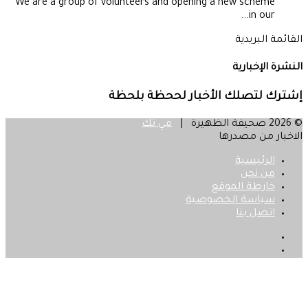
We are a group of volunteers and opening a new scheme
in our...
القائمة البريدية
النشرة الإخبارية
إشترك لتصلك الأخبار لححظة بلحظة
© 2026 صحيفة الظهيرة |
مي تك
الاخبار من مصدرها
الرئيسية
من نحن
خارطة الموقع
سياسة الخصوصية
اتصل بنا
فيسبوك
‫X
زر
الذهاب
إلى