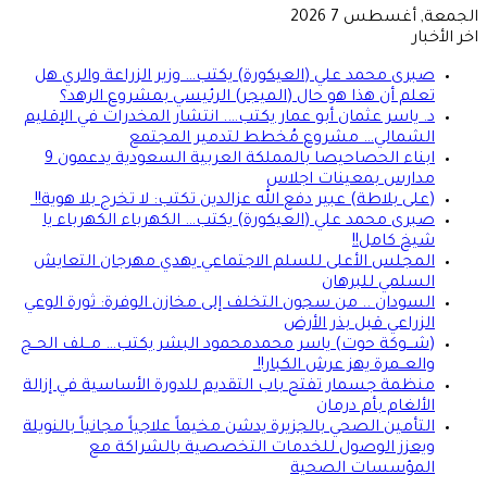
الجمعة, أغسطس 7 2026
اخر الأخبار
صبرى محمد علي (العيكورة) يكتب… وزير الزراعة والري هل
تعلم أن هذا هو حال (الميجر) الرئيسي بمشروع الرهد؟
د. ياسر عثمان أبو عمار يكتب…. انتشار المخدرات في الإقليم
الشمالي… مشروع مُخطط لتدمير المجتمع
ابناء الحصاحيصا بالمملكة العربية السعودية يدعمون 9
مدارس بمعينات اجلاس
(على بلاطة) عبير دفع الله عزالدين تكتب: لا تخرج بلا هوية!!
صبرى محمد علي (العيكورة) يكتب… الكهرباء الكهرباء يا
شيخ كامل!!
المجلس الأعلى للسلم الاجتماعي يهدي مهرجان التعايش
السلمي للبرهان
السودان .. من سجون التخلف إلى مخازن الوفرة: ثورة الوعي
الزراعي قبل بذر الأرض
(شـــوكة حوت) ياسر محمدمحمود البشر يكتب… مــلف الحــج
والعــمرة يهز عرش الكبار!!
منظمة جسمار تفتح باب التقديم للدورة الأساسية في إزالة
الألغام بأم درمان
التأمين الصحي بالجزيرة يدشن مخيماً علاجياً مجانياً بالنويلة
ويعزز الوصول للخدمات التخصصية بالشراكة مع
المؤسسات الصحية