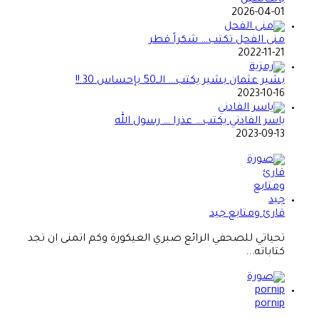
2026-04-01
منى الفحل تكتب… شكراً قطر
2022-11-21
بشير عثمان بشير يكتب… الــ50 بإحساس 30 !!
2023-10-16
ياسر الفادني يكتب… عذرا … رسول الله
2023-09-13
قارئ ومتابع جيد
تحياتي للصحفي الرائع صبري العيكورة وكم اتمنى ان تجد
كتاباته...
pornip