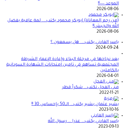
الموعد ٠٠٠٠!!
2026-08-06
(من رحم المعاناة) ابوبكر محمود يكتب…. لمة عافية بفضل
الله والجيش!!
2026-08-06
ياسر الفادني يكتب…. هل يسمعون ؟
2024-09-24
بعد نجاحها في مرحلة البناء وإعادة الإعمار الشرطة
المجتمعية تساهم في تامين امتحانات الشهادة السودانية
بالكاملين
2026-04-01
منى الفحل تكتب… شكراً قطر
2022-11-21
بشير عثمان بشير يكتب… الــ50 بإحساس 30 !!
2023-10-16
ياسر الفادني يكتب… عذرا … رسول الله
2023-09-13