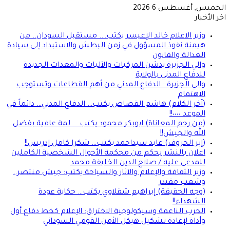
الخميس, أغسطس 6 2026
اخر الأخبار
وزير الاعلام خالد الإعيسر يكتب…. مستقبل السودان.. من
هيمنة نفوذ المسؤول في زمن البطش والاستبداد إلى سيادة
العدالة والقانون
والي الجزيرة يدشن المركبات والآليات والمعدات الجديدة
للدفاع المدني بالولاية
والي الجزيرة : الدفاع المدني من أهم القطاعات وتستوجب
الاهتمام
(آخر الكلام) هاشم القصاص يكتب… الدفاع المدني… دائماً في
الموعد ٠٠٠٠!!
(من رحم المعاناة) ابوبكر محمود يكتب…. لمة عافية بفضل
الله والجيش!!
(إبر الحروف) عابد سيداحمد يكتب… شكرا كامل إدريس!!
اعلان بالنشر بحكم من محكمة الأحوال الشخصية الكاملين
للمدعي عليه / صلاح الدين الخليفة محمد
وزير الثقافة والإعلام والآثار والسياحة يكتب: جيش منتصر..
وشعب مقتدر
(وجه الحقيقة) إبراهيم شقلاوي يكتب… حكاية عودة
الشهداء!!
الحرب الناعمة وسيكولوجية الاختراق: الإعلام كخط دفاع أول
وأداة لإعادة تشكيل هيكل الأمن القومي السوداني