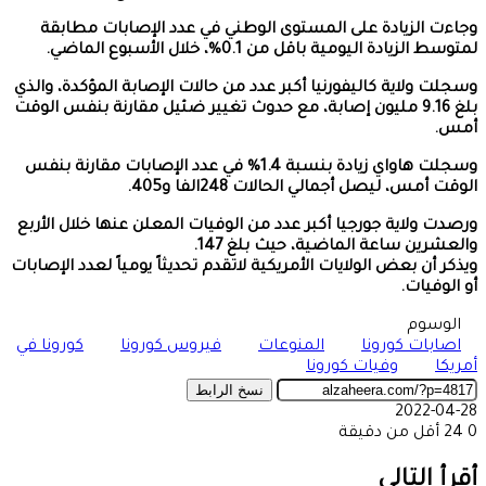
وجاءت الزيادة على المستوى الوطني في عدد الإصابات مطابقة
لمتوسط الزيادة اليومية باقل من 0.1%، خلال الأسبوع الماضي.
وسجلت ولاية كاليفورنيا أكبر عدد من حالات الإصابة المؤكدة، والذي
بلغ 9.16 مليون إصابة، مع حدوث تغيير ضئيل مقارنة بنفس الوقت
أمس.
وسجلت هاواي زيادة بنسبة 1.4% في عدد الإصابات مقارنة بنفس
الوقت أمس، ليصل أجمالي الحالات 248الفا و405.
ورصدت ولاية جورجيا أكبر عدد من الوفيات المعلن عنها خلال الأربع
والعشرين ساعة الماضية، حيث بلغ 147.
ويذكر أن بعض الولايات الأمريكية لاتقدم تحديثاً يومياً لعدد الإصابات
أو الوفيات.
الوسوم
اصابات كورونا
المنوعات
فيروس كورونا
كورونا في
أمريكا
وفيات كورونا
نسخ الرابط
2022-04-28
0
24
أقل من دقيقة
‫X
طباعة
تيلقرام
ماسنجر
ماسنجر
واتساب
مشاركة
فيسبوك
عبر
أقرأ التالي