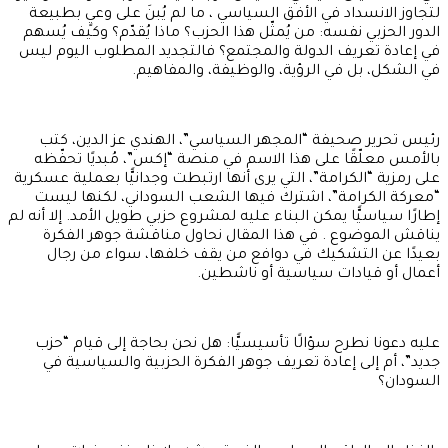
لتجاوز الانسداد في الأفق السياسي ، ما لم يُبنَ على وعيٍ بطبيعة
الدور الحزبي نفسه: من يُمثّل هذا الحزب؟ ماذا يُقدّم؟ وكيف يُسهم
في إعادة تعريف الدولة والمجتمع؟ فالتجديد المطلوب اليوم ليس
في الشكل، بل في الرؤية، والوظيفة، والمفاهيم.
رئيس تحرير صحيفة “المجهر السياسي”، الهندي عز الدين، كتب
بالأمس معلّقًا على هذا الاسم في منصة “إكس”، مُبديًا تحفّظه
على رمزية “الكرامة”، التي يرى أنها ارتبطت وجدانيًّا بعملية عسكرية
“معركة الكرامة”، اشترك فيها الشعب السوداني، لكنها ليست
إطارًا سياسيًّا يمكن البناء عليه لمشروع حزبي طويل الأمد. إلا أنه لم
يناقش الموضوع . في هذا المقال نحاول مناقشة جوهر الفكرة
بعيدًا عن التشكيك في دوافع من يقف خلفها، سواء من رجال
أعمال أو قيادات سياسية أو ناشطين.
عليه دعونا نطرح سؤالًا تأسيسيًّا: هل نحن بحاجة إلى قيام “حزب
جديد”، أم إلى إعادة تعريف جوهر الفكرة الحزبية والسياسية في
السودان؟