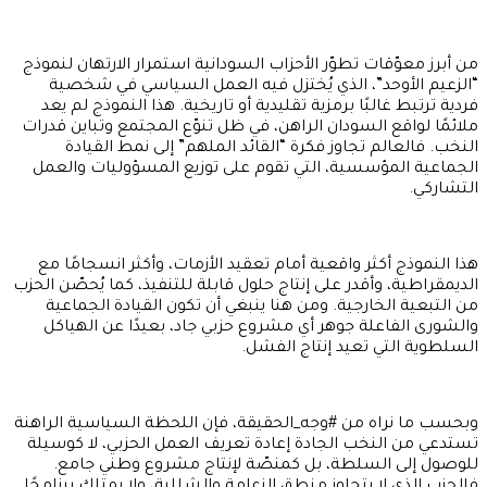
من أبرز معوّقات تطوّر الأحزاب السودانية استمرار الارتهان لنموذج
“الزعيم الأوحد”، الذي يُختزل فيه العمل السياسي في شخصية
فردية ترتبط غالبًا برمزية تقليدية أو تاريخية. هذا النموذج لم يعد
ملائمًا لواقع السودان الراهن، في ظل تنوّع المجتمع وتباين قدرات
النخب. فالعالم تجاوز فكرة “القائد الملهم” إلى نمط القيادة
الجماعية المؤسسية، التي تقوم على توزيع المسؤوليات والعمل
التشاركي.
هذا النموذج أكثر واقعية أمام تعقيد الأزمات، وأكثر انسجامًا مع
الديمقراطية، وأقدر على إنتاج حلول قابلة للتنفيذ، كما يُحصّن الحزب
من التبعية الخارجية. ومن هنا ينبغي أن تكون القيادة الجماعية
والشورى الفاعلة جوهر أي مشروع حزبي جاد، بعيدًا عن الهياكل
السلطوية التي تعيد إنتاج الفشل.
وبحسب ما نراه من #وجه_الحقيقة، فإن اللحظة السياسية الراهنة
تستدعي من النخب الجادة إعادة تعريف العمل الحزبي، لا كوسيلة
للوصول إلى السلطة، بل كمنصّة لإنتاج مشروع وطني جامع.