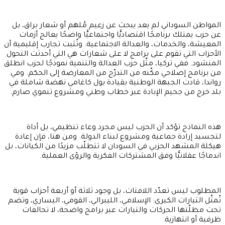
المواطن السوداني لم يعد يبحث عن زعيم مُلهم أو شعار براق، بل
عن حزب يمتلك برنامجًا اقتصاديًّا واجتماعيًّا واضحًا يعالج أزمات
المعيشة، والخدمات، والعدالة الاجتماعية. وتُثبت تجارب إقليمية أن
الأحزاب التي تقوم على برامج لا على شعارات هي التي أحدثت التحول
المنشود. ففي تركيا، مثّل حزب العدالة والتنمية نموذجًا لحزب انطلق
من برنامج إصلاحي مكّنه من التدرّج من المعارضة إلى الحكم. وفي
رواندا، قادت الجبهة الوطنية بقيادة بول كاغامي نهضة شاملة في
بلد خرج من جحيم الإبادة عبر خطاب وطني ومشروع تنموي صارم.
هذه النماذج تؤكد أن الحزب ليس مجرد وعاء تنظيمي، بل أداة
لتجسيد إرادة جماعية ومشروع لبناء الدولة. ومن هنا، فإن إعادة
هيكلة المشهد الحزبي في السودان لا تتطلّب مزيدًا من الكيانات، بل
اندماجًا عقلانيًّا وفق المشتركات الفكرية والرؤى العملية.
المطلوب ليس تعدّد اللافتات، بل وجود ثلاثة أو أربعة أحزاب قوية
تُمثّل التيارات الكبرى: الإسلامي، الليبرالي، القومي، اليساري، وتضم
تحت مظلّتها الحركات والتيارات عبر برامج واضحة، لا تحالفات
ظرفية أو انتهازية.