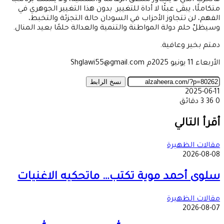
فالحزب الذي لا يتجاوز منطق الزعامة والشللية، ولا يمتلك برنامجًا
متكاملًا، يبقى عبئًا لا أداة للتغيير. بدون هذا التغيير الجوهري في
الفهم، لن تتجاوز الأحزاب في السودان حالة التجزئة والتخبط،
وسيظلّ حلم دولة المواطنة والتنمية والعدالة حلمًا بعيد المنال.
دمتم بخير وعافية.
الأربعاء 11 يونيو 2025م Shglawi55@gmail.com
نسخ الرابط
2025-06-11
0
36
3 دقائق
‫X
طباعة
تيلقرام
ماسنجر
ماسنجر
واتساب
مشاركة
فيسبوك
عبر
أقرأ التالي
البريد
مقالات الظهيرة
2026-08-08
سلوى أحمد موية تكتب… ماتحكيه الاغنيات
مقالات الظهيرة
2026-08-07