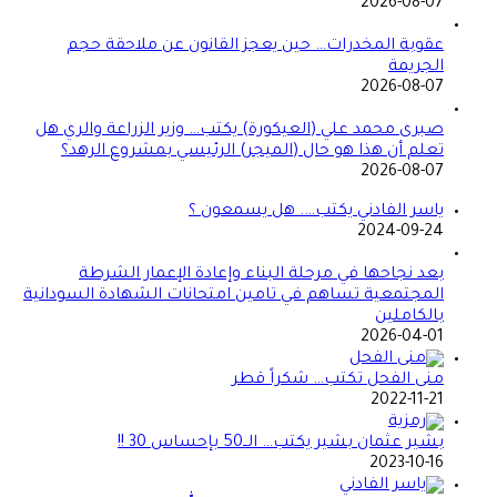
2026-08-07
عقوبة المخدرات… حين يعجز القانون عن ملاحقة حجم
الجريمة
2026-08-07
صبرى محمد علي (العيكورة) يكتب… وزير الزراعة والري هل
تعلم أن هذا هو حال (الميجر) الرئيسي بمشروع الرهد؟
2026-08-07
ياسر الفادني يكتب…. هل يسمعون ؟
2024-09-24
بعد نجاحها في مرحلة البناء وإعادة الإعمار الشرطة
المجتمعية تساهم في تامين امتحانات الشهادة السودانية
بالكاملين
2026-04-01
منى الفحل تكتب… شكراً قطر
2022-11-21
بشير عثمان بشير يكتب… الــ50 بإحساس 30 !!
2023-10-16