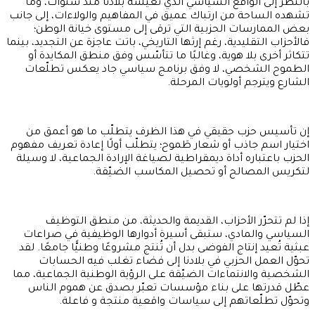
بالنظر إلى الواقع السياسي الذي تعيشه بلادنا منذ سنوات، وما
تشهده الساحة من ارتباك عميق في المفاهيم والولاءات، إلى جانب
بعض الممارسات الحزبية التي ترقى إلى مستوى خيانة الوطن؛
فالأحزاب التقليدية، رغم إرثها التاريخي، باتت عاجزة عن التجديد، بينما
تتكاثر أخرى بلا هوية، وغالبًا ما تتأسّس وفق منطق المكايدة أو
الطموح الشخصي، لا وفق برنامج سياسي جاد يعكس تطلّعات
الشارع ويترجم أولويات المرحلة.
إن تأسيس حزب حقيقي في هذا الظرف يتطلّب ما هو أعمق من
اختيار اسم جاذب أو شعار طَموح؛ يتطلّب أولًا إعادة تعريف مفهوم
الحزب باعتباره أداة ديمقراطية لصياغة الإرادة الجماعية، لا وسيلة
لتكريس المصالح أو تحصيل المكاسب الضيّقة.
إذا لم تتحرّر الأحزاب، القديمة والحديثة، من منطق التوظيف
السياسي والمادي، ستبقى أسيرة أدوارها الوظيفية في صراعات
عبثية تُعيد إنتاج الفوضى بدل أن تُنتج مشروعًا وطنيًّا جامعًا. لقد
تحوّل العمل الحزبي في بلادنا إلى فضاء تغلب فيه الحسابات
الشخصية والانتماءات الضيّقة على الرؤية الوطنية الجماعية، مما
عطّل قدرتها على بناء مؤسسات تعبّر بصدق عن هموم الناس
وتحوّل تطلّعاتهم إلى سياسات واقعية منتجة و فاعلة.