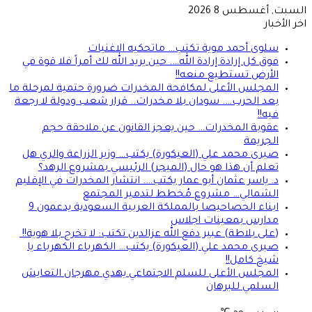
السبت, أغسطس 8 2026
اخر الأخبار
سلوى أحمد موية تكتب… ماتحكيه الاغنيات
فوق كل إرادة إرادة الله…. حين يريد الله لك أمراً فلا قوة في
الأرض تستطيع منعه!!
المجلس الأعلى لمكافحة المخدرات ضرورة حتمية لمرحلة ما
بعد الحرب…. سودان بلا مخدرات.. قرار شعب ودولة لا رجعة
فيه!!
عقوبة المخدرات… حين يعجز القانون عن ملاحقة حجم
الجريمة
صبرى محمد علي (العيكورة) يكتب… وزير الزراعة والري هل
تعلم أن هذا هو حال (الميجر) الرئيسي بمشروع الرهد؟
د. ياسر عثمان أبو عمار يكتب…. انتشار المخدرات في الإقليم
الشمالي… مشروع مُخطط لتدمير المجتمع
ابناء الحصاحيصا بالمملكة العربية السعودية يدعمون 9
مدارس بمعينات اجلاس
(على بلاطة) عبير دفع الله عزالدين تكتب: لا تخرج بلا هوية!!
صبرى محمد علي (العيكورة) يكتب… الكهرباء الكهرباء يا
شيخ كامل!!
المجلس الأعلى للسلم الاجتماعي يهدي مهرجان التعايش
السلمي للبرهان