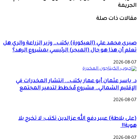
الجريمة
مقالات ذات صلة
صبرى محمد علي (العيكورة) يكتب… وزير الزراعة والري هل
تعلم أن هذا هو حال (الميجر) الرئيسي بمشروع الرهد؟
2026-08-07
د. ياسر عثمان أبو عمار يكتب…. انتشار المخدرات في
الإقليم الشمالي… مشروع مُخطط لتدمير المجتمع
2026-08-07
(على بلاطة) عبير دفع الله عزالدين تكتب: لا تخرج بلا
هوية!!
2026-08-07