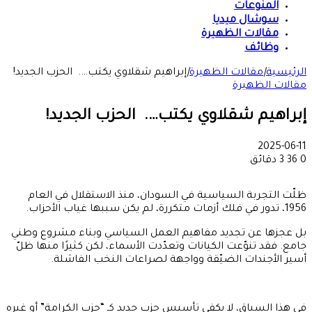
المنوعات
سوشال ميديا
مقالات الظهيرة
وظائف
الرئيسية
|
مقالات الظهيرة
|
إبراهيم شقلاوي يكتب…. الحزب الجديد!
مقالات الظهيرة
إبراهيم شقلاوي يكتب…. الحزب الجديد!
2025-06-11
0
36
3 دقائق
ظلّت التجربة السياسية في السودان، منذ الاستقلال في العام
1956، تدور في فلك أزمات متكررة، لم يكن سببها غياب الأحزاب.
بل عجزها عن تجديد مفاهيم العمل السياسي وبناء مشروع وطني
جامع. فقد تنوّعت الكيانات وتعدّدت الأسماء، لكن كثيرًا منها ظلّ
أسير الأجندات الضيّقة وواجهة لصراعات النخب الفاشلة.
في هذا السياق، لا يكفي تأسيس حزب جديد كـ “حزب الكرامة” أو غيره