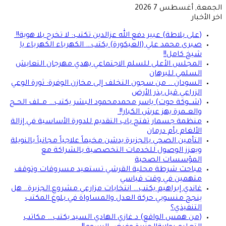
الجمعة, أغسطس 7 2026
اخر الأخبار
(على بلاطة) عبير دفع الله عزالدين تكتب: لا تخرج بلا هوية!!
صبرى محمد علي (العيكورة) يكتب… الكهرباء الكهرباء يا
شيخ كامل!!
المجلس الأعلى للسلم الاجتماعي يهدي مهرجان التعايش
السلمي للبرهان
السودان .. من سجون التخلف إلى مخازن الوفرة: ثورة الوعي
الزراعي قبل بذر الأرض
(شـــوكة حوت) ياسر محمدمحمود البشر يكتب… مــلف الحــج
والعــمرة يهز عرش الكبار!!
منظمة جسمار تفتح باب التقديم للدورة الأساسية في إزالة
الألغام بأم درمان
التأمين الصحي بالجزيرة يدشن مخيماً علاجياً مجانياً بالنويلة
ويعزز الوصول للخدمات التخصصية بالشراكة مع
المؤسسات الصحية
مباحث شرطة محلية القرشي تستعيد مسروقات وتوقف
متهمين في وقت قياسي
غاندي إبراهيم يكتب… انتخابات مزارعي مشروع الجزيرة.. هل
ينجح منسوبي حركة العدل والمساواة في بلوغ المكتب
التنفيذي؟
(من همس الواقع) د.غازي الهادي السيد يكتب… مكاتب