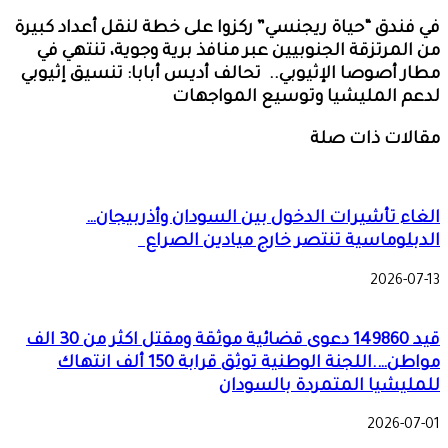
في فندق “حياة ريجنسي” ركزوا على خطة لنقل أعداد كبيرة
من المرتزقة الجنوبيين عبر منافذ برية وجوية، تنتهي في
مطار أصوصا الإثيوبي.. تحالف أديس أبابا: تنسيق إثيوبي
لدعم المليشيا وتوسيع المواجهات
مقالات ذات صلة
الغاء تأشيرات الدخول بين السودان وأذربيجان…
الدبلوماسية تنتصر خارج ميادين الصراع
2026-07-13
قيد 149860 دعوى قضائية موثقة ومقتل اكثر من 30 الف
مواطن….اللجنة الوطنية توثق قرابة 150 ألف انتهاك
للمليشيا المتمردة بالسودان
2026-07-01