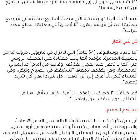
“كانت حفيدتي تقول لي إني خائفة خائفة، فأرد عليها لا بأس سنخرج
من هنا بطريقة ما”.
فيما أكدت ألينا كوزيتسكايا التي قضت أسابيع مختبئة في قبو مع
حقائبها، تتحيّن فرصة للهرب “لا أصدق أنني فعلتها، نحتاج فقط
للراحة”.
كل شي انهار
أما تاتيانا بوشلانوفا، (64 عاماً) التي لا تزال في ماريوبل، فروت ما حل
بالمدينة المدمرة، مؤكدة أنها باتت معتادة على القصف الروسي
حتى أنها لا تجفل عند انفجار القذائف. وقالت من أمام أحد المباني
المحطمة، وهي تكفكف دمعها “تستيقظ في الصباح وتبكي..وفي
المساء تبكي..لا أعرف إلى أين أذهب… كل شيء انهار، كل شيء
تحطم”.
كما ضافت “القصف لا يتوقف. لا أعرف كيف سأبقى هنا في
الشتاء.. دون سقف.. دون نوافذ.. “.
نسيهم الجميع
في حين ذكّرت كسينيا تشيبيشيفا البالغة من العمر 29 عاماً،
والمتزوجة من أحد مقاتلي كتيبة آزوف المتحصنة في أزوفستال،
بمصير مئات الرجال والمقاتلين الأوكران العالقين بالمعمل الضخم،
قائلة “نخشى أن يُترك الرجال هناك بعد إجلاء المدنيين.. لا نرى أي