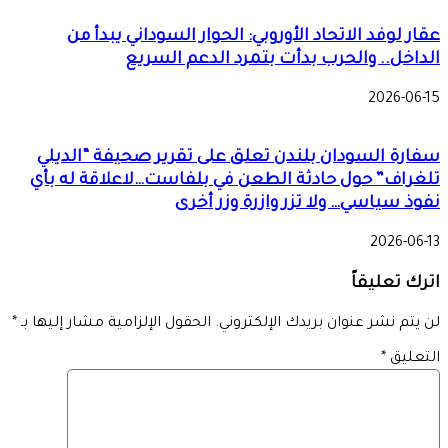
عقار لوفد الاتحاد الأوروبي: الحوار السوداني يبدأ من
الداخل.. والحرب بدأت بتمرد الدعم السريع
2026-06-15
سفارة السودان بلندن تعلق على تقرير صحيفة “الديلي
تلغراف” حول حادثة الطعن في بلفاست…لاعلاقة له بأي
نفوذ سياسي… ولا تزر وازرة وزر أخرى
2026-06-13
اترك تعليقاً
لن يتم نشر عنوان بريدك الإلكتروني.
الحقول الإلزامية مشار إليها بـ
*
التعليق
*