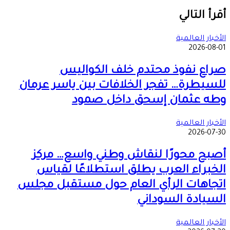
‫X
طباعة
تيلقرام
ماسنجر
ماسنجر
واتساب
مشاركة
فيسبوك
عبر
أقرأ التالي
البريد
الأخبار العالمية
2026-08-01
صراع نفوذ محتدم خلف الكواليس
للسيطرة… تفجر الخلافات بين ياسر عرمان
وطه عثمان إسحق داخل صمود
الأخبار العالمية
2026-07-30
أصبح محورًا لنقاش وطني واسع… مركز
الخبراء العرب يطلق استطلاعًا لقياس
اتجاهات الرأي العام حول مستقبل مجلس
السيادة السوداني
الأخبار العالمية