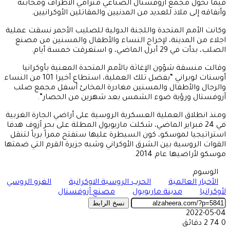
فيما تحول مجمع آزوفستال الصناعي مترامي الأطراف ومخابئه
وأنفاقه إلى ملاذ للعديد من المدنيين والمقاتلين الأوكرانيين.
وكانت الأمم المتحدة واللجنة الدولية للصليب الأحمر نسقت عملية
اجلاء من المدينة، لإخراج النساء والأطفال والمسنين من مصنع
الصلب، بدأت في 29 أبرل الماضي، و استغرقت خمسة أيام.
وقالت منسقة شؤون الإغاثة بالأمم المتحدة المعنية بأوكرانيا
أوسنات لوبراني “بفضل تلك العملية، استطاع أخيرا 101 من النساء
والرجال والأطفال والمسنين مغادرة المخابئ أسفل مجمع صلب
آزوفستال ورؤية ضوء الشمس بعد شهرين من الحصار”.
ومنذ انطلاق العملية العسكرية الروسية على أراضي الجارة الغربية
في 24 فبراير الماضي، شكلت ماريوبول المطلة على بحر آزوف هدفا
استراتيجيا لموسكو، كون السيطرة عليها ستفتح ممراً برياً لتنقل
القوات الروسية بين الشرق الأوكراني وشبه جزيرة القرم التي ضمتها
موسكو لأراضيها عام 2014.
الوسوم
الأخبار العالمية
الحرب الروسية الاوكرانية
الغزو الروسي
لأوكرانيا
مدينة ماريوبول
مصنع آزوفستال
نسخ الرابط
2022-05-04
0
74
2 دقائق