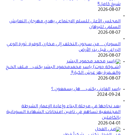
شيخ كامل!!
2026-08-07
المجلس الأعلى للسلم الاجتماعي يهدي مهرجان التعايش
السلمي للبرهان
2026-08-07
السودان .. من سجون التخلف إلى مخازن الوفرة: ثورة الوعي
الزراعي قبل بذر الأرض
2026-08-07
(شـــوكة حوت) ياسر محمدمحمود البشر يكتب… مــلف الحــج
والعــمرة يهز عرش الكبار!!
2026-08-07
ياسر الفادني يكتب…. هل يسمعون ؟
2024-09-24
بعد نجاحها في مرحلة البناء وإعادة الإعمار الشرطة
المجتمعية تساهم في تامين امتحانات الشهادة السودانية
بالكاملين
2026-04-01