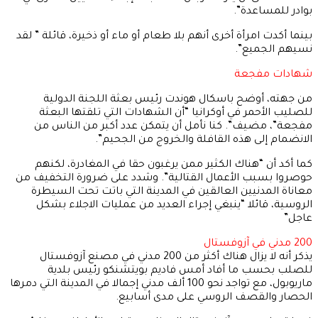
بوادر للمساعدة”.
بينما أكدت امرأة أخرى أنهم بلا طعام أو ماء أو ذخيرة، قائلة ” لقد
نسيهم الجميع”.
شهادات مفجعة
من جهته، أوضح باسكال هوندت رئيس بعثة اللجنة الدولية
للصليب الأحمر في أوكرانيا “أن الشهادات التي تلقتها البعثة
مفجعة”، مضيف”. كنا نأمل أن يتمكن عدد أكبر من الناس من
الانضمام إلى هذه القافلة والخروج من الجحيم”.
كما أكد أن “هناك الكثير ممن يرغبون حقا في المغادرة، لكنهم
حوصروا بسبب الأعمال القتالية”. وشدد على ضرورة التخفيف من
معاناة المدنيين العالقين في المدينة التي باتت تحت السيطرة
الروسية، قائلا “ينبغي إجراء العديد من عمليات الاجلاء بشكل
عاجل”
200 مدني في آزوفستال
يذكر أنه لا يزال هناك أكثر من 200 مدني في مصنع آزوفستال
للصلب بحسب ما أفاد أمس فاديم بويتشنكو رئيس بلدية
ماريوبول، مع تواجد نحو 100 ألف مدني إجمالا في المدينة التي دمرها
الحصار والقصف الروسي على مدى أسابيع.