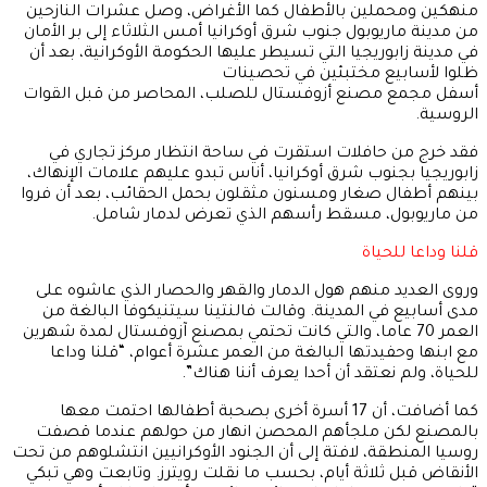
منهكين ومحملين بالأطفال كما الأغراض، وصل عشرات النازحين
من مدينة ماريوبول جنوب شرق أوكرانيا أمس الثلاثاء إلى بر الأمان
في مدينة زابوريجيا التي تسيطر عليها الحكومة الأوكرانية، بعد أن
ظلوا لأسابيع مختبئين في تحصينات
أسفل مجمع مصنع أزوفستال للصلب، المحاصر من قبل القوات
الروسية.
فقد خرج من حافلات استقرت في ساحة انتظار مركز تجاري في
زابوريجيا بجنوب شرق أوكرانيا، أناس تبدو عليهم علامات الإنهاك،
بينهم أطفال صغار ومسنون مثقلون بحمل الحقائب، بعد أن فروا
من ماريوبول، مسقط رأسهم الذي تعرض لدمار شامل.
قلنا وداعا للحياة
وروى العديد منهم هول الدمار والقهر والحصار الذي عاشوه على
مدى أسابيع في المدينة. وقالت فالنتينا سيتنيكوفا البالغة من
العمر 70 عاما، والتي كانت تحتمي بمصنع آزوفستال لمدة شهرين
مع ابنها وحفيدتها البالغة من العمر عشرة أعوام، “قلنا وداعا
للحياة، ولم نعتقد أن أحدا يعرف أننا هناك”.
كما أضافت، أن 17 أسرة أخرى بصحبة أطفالها احتمت معها
بالمصنع لكن ملجأهم المحصن انهار من حولهم عندما قصفت
روسيا المنطقة، لافتة إلى أن الجنود الأوكرانيين انتشلوهم من تحت
الأنقاض قبل ثلاثة أيام، بحسب ما نقلت رويترز. وتابعت وهي تبكي