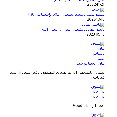
منى الفحل تكتب… شكراً قطر
2022-11-21
بشير عثمان بشير يكتب… الــ50 بإحساس 30 !!
2023-10-16
ياسر الفادني يكتب… عذرا … رسول الله
2023-09-13
قارئ ومتابع جيد
تحياتي للصحفي الرائع صبري العيكورة وكم اتمنى ان تجد
كتاباته...
pornip
Good a blog toper...