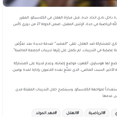
داخل نادي اتحاد جدة، قبل مباراة الهلال في الكلاسيكو، المقرر
إقامته على ملعب مدينة الملك عبد الله الرياضية في جدة، الإثنين المقبل، ضمن الجولة 27 من دوري كأس
زي للمشاركة ضد الهلال، تلقى “العميد” صدمة جديدة بعد تعرُّض
 عضلية في التدريبات، لم يكمل على إثرها تدريبات الجمعة الماضية”.
ي خضع لها هوساوي، أظهرت موضع إصابته، وعدم قدرته على المشاركة
الأخير، السبت الماضي، الذي تمتَّع بعده اللاعبون بإجازة لمدة يومين،
ه استعداداً لمواجهة الكلاسيكو، وسيتضح خلال التدريبات المقبلة مدى
ن عدمها.
ي
الرياضية
الهلال
فهد المولد