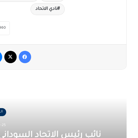
نادي الاتحاد
فيسبوك
‫X
أقرأ
ال
-25
نائب رئيس الاتحاد السوداني