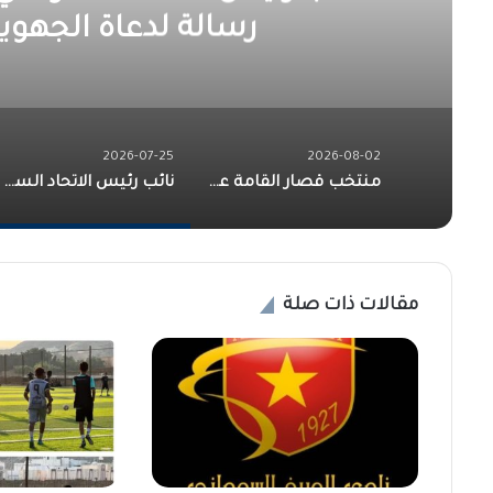
رسالة لدعاة الجهوي
2026-07-25
2026-08-02
منتخب قصار القامة على شاشة “BBC”… قصة تحدٍ سودانية تصل إلى العالم!!
نائب رئيس الاتحاد السوداني لكرة القدم وليد بعشر : يوجه رسالة لدعاة الجهوية والقبلية والعنصرية
مقالات ذات صلة