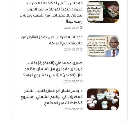
المجلس الأعلى لمكافحة المخدرات
ضرورة حتمية لمرحلة ما بعد الحرب….
سودان بلا مخدرات.. قرار شعب ودولة لا
رجعة فيه!!
2026-08-07
عقوبة المخدرات… حين يعجز القانون عن
ملاحقة حجم الجريمة
2026-08-07
صبرى محمد علي (العيكورة) يكتب…
وزير الزراعة والري هل تعلم أن هذا هو
حال (الميجر) الرئيسي بمشروع الرهد؟
2026-08-07
د. ياسر عثمان أبو عمار يكتب…. انتشار
المخدرات في الإقليم الشمالي… مشروع
مُخطط لتدمير المجتمع
2026-08-07