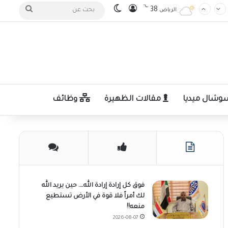
℃
تسجيل الدخول
الوضع المظلم
بحث
38
الرياض
عن
شال ميديا
مقالات الظهيرة
وظائف
فوق كل إرادة إرادة الله…. حين يريد الله
لك أمراً فلا قوة في الأرض تستطيع
منعه!!
2026-08-07