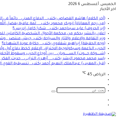
الخميس, أغسطس 6 2026
اخر الأخبار
(آخر الكلام) هاشم القصاص يكتب… الدفاع المدني… دائماً في الموعد 
(من رحم المعاناة) ابوبكر محمود يكتب…. لمة عافية بفضل الله
(إبر الحروف) عابد سيداحمد يكتب… شكرا كامل إدريس!!
اعلان بالنشر بحكم من محكمة الأحوال الشخصية الكاملين للمد
وزير الثقافة والإعلام والآثار والسياحة يكتب: جيش منتصر.. و
(وجه الحقيقة) إبراهيم شقلاوي يكتب… حكاية عودة الشهداء!!
الحرب الناعمة وسيكولوجية الاختراق: الإعلام كخط دفاع أول وأ
(شــــــوكة حـــــوت) الســــــــودان… بين أوجاع الحرب وسقوط الأخـلا
ياسر محمد محمود البشر يكتب…. أزهــرى الترابــى… حديث الفكر ا
(قبل المغيب) عبدالملك النعيم أحمد يكتب.. تنسيقية القوي 
℃
الرياض
45
تسجيل
الوضع
الدخول
المظلم
بحث
عن
الوضع
تسجيل
المظلم
الدخول