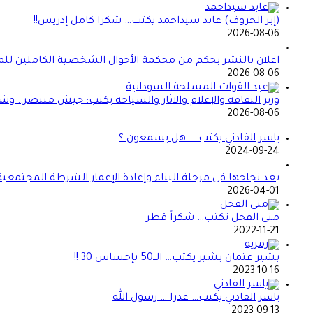
(إبر الحروف) عابد سيداحمد يكتب… شكرا كامل إدريس!!
2026-08-06
اعلان بالنشر بحكم من محكمة الأحوال الشخصية الكاملين للمد
2026-08-06
وزير الثقافة والإعلام والآثار والسياحة يكتب: جيش منتصر.. و
2026-08-06
ياسر الفادني يكتب…. هل يسمعون ؟
2024-09-24
بعد نجاحها في مرحلة البناء وإعادة الإعمار الشرطة المجتمعي
2026-04-01
منى الفحل تكتب… شكراً قطر
2022-11-21
بشير عثمان بشير يكتب… الــ50 بإحساس 30 !!
2023-10-16
ياسر الفادني يكتب… عذرا … رسول الله
2023-09-13