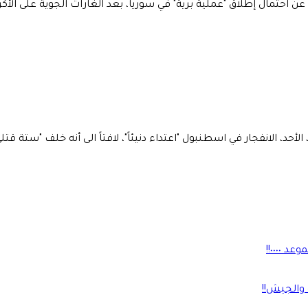
 عن احتمال إطلاق "عملية برية" في سوريا، بعد الغارات الجوية على ال
ر في اسطنبول "اعتداء دنيئاً"، لافتاً الى أنه خلف "ستة قتلى و53 جريحاً" بحسب آخر حصي
٠٠٠٠!!
 والجيش!!