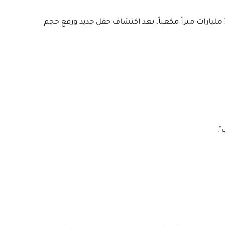
أنقرة- الظهيرة: أعلن الرئيس التركي رجب طيب أردوغان الإثنين أن حجم الغاز الطبيعي الذي اكتشفته بلاده في البحر الأسود يصل الآن إلى 710 مليارات متراً مكعباً، بعد اكتشاف حقل جديد ورفع حجم
".