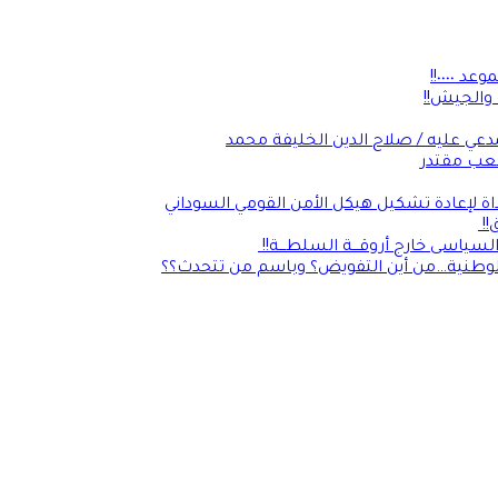
٠٠٠٠!!
 والجيش!!
عي عليه / صلاح الدين الخليفة محمد
شعب مقتدر
داة لإعادة تشكيل هيكل الأمن القومي السوداني
ق!!
لسياسى خارج أروقـــة السلطـــة!!
الوطنية…من أين التفويض؟ وباسم من تتحدث؟؟