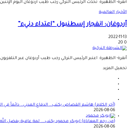
أنقرة- الظهيرة: تحدّث الرئيس التركي رجب طيب أردوغان اليوم الإثنين
الأخبار العالمية
أردوغان: انفجار إسطنبول “اعتداء دنيء”
2022-11-13
20
0
أنقرة- الظهيرة: اعتبر الرئيس التركي رجب طيب أردوغان عبر التلفزيون، الأحد، الانفجا
تحميل المزيد
(آخر الكلام) هاشم القصاص يكتب… الدفاع المدني… دائماً في الموعد 
2026-08-06
(من رحم المعاناة) ابوبكر محمود يكتب…. لمة عافية بفضل الله
2026-08-06