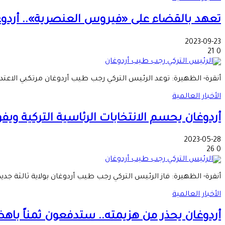
تعهد بالقضاء على «فيروس العنصرية».. أردوغا
2023-09-23
21
0
أنقرة- الظهيرة: توعد الرئيس التركي رجب طيب أردوغان مرتكبي الاعتدا
الأخبار العالمية
أردوغان يحسم الانتخابات الرئاسية التركية ويفوز 
2023-05-28
26
0
أنفرة- الظهيرة: فاز الرئيس التركي رجب طيب أردوغان بولاية ثالثة جديدة مدتها 5 سنوات، بعد منافسة شديدة مع زعيم المعارضة كمال
الأخبار العالمية
أردوغان يحذر من هزيمته.. ستدفعون ثمناً باهض