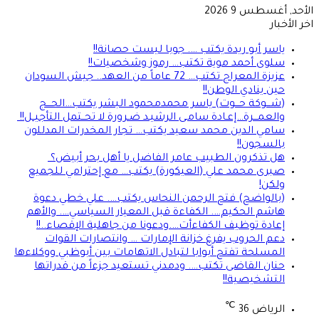
الأحد, أغسطس 9 2026
اخر الأخبار
ياسر أبو ريدة يكتب …. جوبا ليست حصانة!!
سلوى أحمد موية تكتب… رموز وشخصيات!!
عزيزة المعراج تكتب… 72 عاماً من العهد.. جيش السودان
حين ينادي الوطن!!
(شـــوكة حـــوت) ياسر محمدمحمود البشر يكتب…الحـــج
والعمـــرة…إعـادة سامـى الرشيـد ضـرورة لا تحــتمل التأجيــل!!
سامي الدين محمد سعيد يكتب… تجار المخدرات المدللون
بالسجون!!
هل تذكرون الطبيب عامر الفاضل يا أهل بحر أبيض؟
صبرى محمد علي (العيكورة) يكتب… مع إحترامي للجميع
ولكن!
(بالواضح) فتح الرحمن النحاس يكتب…. علي خطي دعوة
هاشم الحكيم…. الكفاءة قبل المعيار السياسي…. والأهم
إعادة توظيف الكفاءأت….ودعونا من جاهلية الإقصاء..!!
دعم الحروب يفرغ خزانة الإمارات … وانتصارات القوات
المسلحة تفتح أبوابا لتبادل الاتهامات بين أبوظبي ووكلاءها
حنان القاضى تكتب…. ودمدني تستعيد جزءاً من قدراتها
التشخيصية!!
℃
الرياض
36