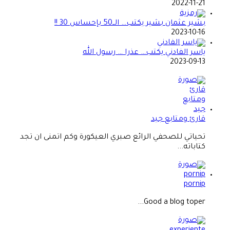
2022-11-21
بشير عثمان بشير يكتب… الــ50 بإحساس 30 !!
2023-10-16
ياسر الفادني يكتب… عذرا … رسول الله
2023-09-13
قارئ ومتابع جيد
تحياتي للصحفي الرائع صبري العيكورة وكم اتمنى ان تجد
كتاباته...
pornip
Good a blog toper...