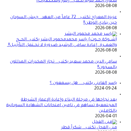
سلوى أحمد موية تكتب… رموز وشخصيات!!
2026-08-08
عزيزة المعراج تكتب… 72 عاماً من العهد.. جيش السودان
حين ينادي الوطن!!
2026-08-08
(شـــوكة حـــوت) ياسر محمدمحمود البشر يكتب…الحـــج
والعمـــرة…إعـادة سامـى الرشيـد ضـرورة لا تحــتمل التأجيــل!!
2026-08-08
سامي الدين محمد سعيد يكتب… تجار المخدرات المدللون
بالسجون!!
2026-08-08
ياسر الفادني يكتب…. هل يسمعون ؟
2024-09-24
بعد نجاحها في مرحلة البناء وإعادة الإعمار الشرطة
المجتمعية تساهم في تامين امتحانات الشهادة السودانية
بالكاملين
2026-04-01
منى الفحل تكتب… شكراً قطر