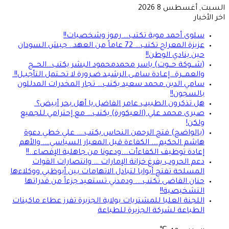
السبت, أغسطس 8 2026
اخر الأخبار
سلوى أحمد موية تكتب… رموز وشخصيات!!
عزيزة المعراج تكتب… 72 عاماً من العهد.. جيش السودان
حين ينادي الوطن!!
(شـــوكة حـــوت) ياسر محمدمحمود البشر يكتب…الحـــج
والعمـــرة…إعـادة سامـى الرشيـد ضـرورة لا تحــتمل التأجيــل!!
سامي الدين محمد سعيد يكتب… تجار المخدرات المدللون
بالسجون!!
هل تذكرون الطبيب عامر الفاضل يا أهل بحر أبيض؟
صبرى محمد علي (العيكورة) يكتب… مع إحترامي للجميع
ولكن!
(بالواضح) فتح الرحمن النحاس يكتب…. علي خطي دعوة
هاشم الحكيم…. الكفاءة قبل المعيار السياسي…. والأهم
إعادة توظيف الكفاءأت….ودعونا من جاهلية الإقصاء..!!
دعم الحروب يفرغ خزانة الإمارات … وانتصارات القوات
المسلحة تفتح أبوابا لتبادل الاتهامات بين أبوظبي ووكلاءها
حنان القاضى تكتب…. ودمدني تستعيد جزءاً من قدراتها
التشخيصية!!
اللجنة العليا للمشتريات بولاية الجزيرة تفرز عطاء ماكينات
الطباعة لشركة الجزيرة للطباعة