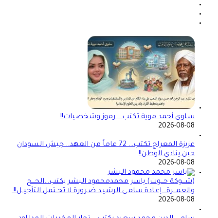
سلوى أحمد موية تكتب… رموز وشخصيات!!
2026-08-08
عزيزة المعراج تكتب… 72 عاماً من العهد.. جيش السودان
حين ينادي الوطن!!
2026-08-08
(شـــوكة حـــوت) ياسر محمدمحمود البشر يكتب…الحـــج
والعمـــرة…إعـادة سامـى الرشيـد ضـرورة لا تحــتمل التأجيــل!!
2026-08-08