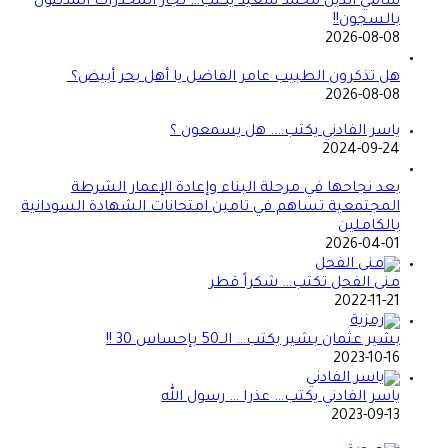
سامي الدين محمد سعيد يكتب… تجار المخدرات المدللون
بالسجون!!
2026-08-08
هل تذكرون الطبيب عامر الفاضل يا أهل بحر أبيض؟
2026-08-08
ياسر الفادني يكتب…. هل يسمعون ؟
2024-09-24
بعد نجاحها في مرحلة البناء وإعادة الإعمار الشرطة
المجتمعية تساهم في تامين امتحانات الشهادة السودانية
بالكاملين
2026-04-01
منى الفحل تكتب… شكراً قطر
2022-11-21
بشير عثمان بشير يكتب… الــ50 بإحساس 30 !!
2023-10-16
ياسر الفادني يكتب… عذرا … رسول الله
2023-09-13