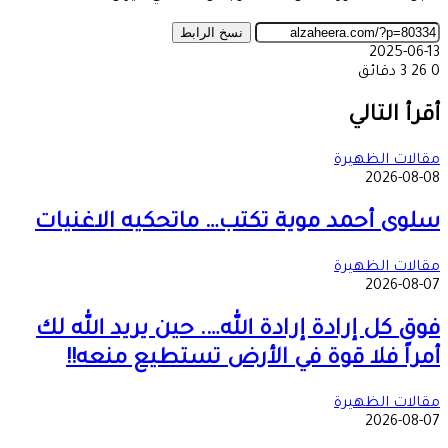
نسخ الرابط
2025-06-13
0
26
3 دقائق
‫X
طباعة
تيلقرام
ماسنجر
ماسنجر
واتساب
مشاركة
فيسبوك
عبر
أقرأ التالي
البريد
مقالات الظهيرة
2026-08-08
سلوى أحمد موية تكتب… ماتحكيه الاغنيات
مقالات الظهيرة
2026-08-07
فوق كل إرادة إرادة الله…. حين يريد الله لك
أمراً فلا قوة في الأرض تستطيع منعه!!
مقالات الظهيرة
2026-08-07