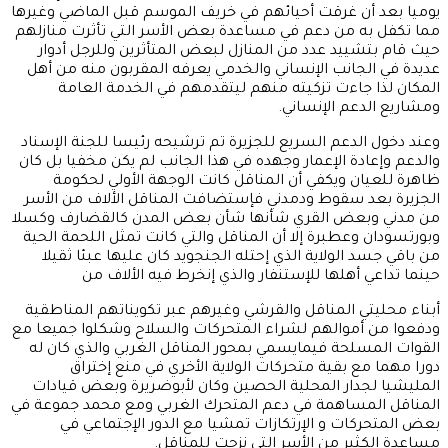
يوميا بعد أن غرقت أحيائهم في خريف الموسم قبل الماضي وغيرها
مما تكفل به من دعم في مساعدة بعض الأسر التي تأثرت منازلهم
حيث قام بتشييد عدد من المنازل لبعض المتأثرين وللرجل أدوار
عديدة في الجانب الإنساني والخدمي يعرفه المقربون منه من أهل
المكان لذا جاءت تزكيته منهم ليتقدمهم في الخدمة العامة
ومشاريع الدعم الإنساني.
وعند دخول الدعم السريع للجزيرة تم ترشيحه رئيسا للجنة الإسناد
والدعم وإعادة الإعمار وجهده في هذا الجانب لم يكن مخفيا بل كان
ظاهرة للعيان ويكفي أن المناقل كانت الوجهة الأولي لحكومة
الجزيرة بعد سقوط ودمدني فإستضافت المناقل الألاف من الأسر
من مدني وبعض القري شأنها شأن بعض المدن كالقضارف وكسلا
وبورتسودان وعطبرة إلا أن المناقل والتي كانت تمثل اللحمة الحية
من باقي جسد الولاية الذي إحتله الجنجويد كان عليها عبئا ثقيلا
حينما تداعي أهلها للإستنفار والذي إنخرط فيه الألاف من
أبناء محليتي المناقل والقرشي وغيرهم عبر تكويناتهم المناطقية
ودفعوا من أموالهم لشراء المتحركات والسلاح وشكلوا جميعا مع
القوات المسلحة فيمايسمي بمحور المناقل الغربي والذي كان له
دورا مهما مع بقية متحركات الولاية الأخري في منع إختراق
المليشيا لجدار المحلية الحصين وكان لأبوضريرة وبعض قيادات
المناقل المساهمة في دعم المتحرك الغربي ومع محمد جموعة في
بعض المتحركات و الإرتكازات تمشيا مع الدور الإجتماعي في
مساعدة الكثير من الأسر التي نزحت للمناقل.