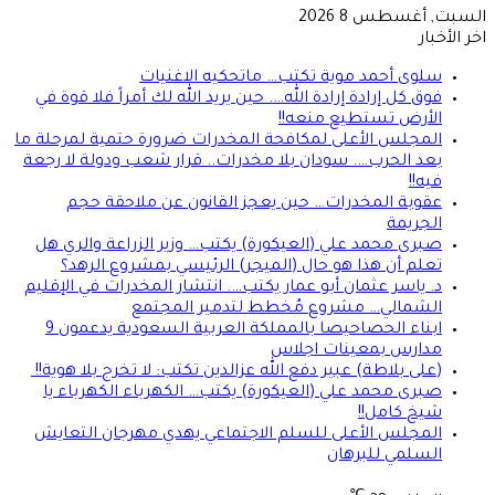
السبت, أغسطس 8 2026
اخر الأخبار
سلوى أحمد موية تكتب… ماتحكيه الاغنيات
فوق كل إرادة إرادة الله…. حين يريد الله لك أمراً فلا قوة في
الأرض تستطيع منعه!!
المجلس الأعلى لمكافحة المخدرات ضرورة حتمية لمرحلة ما
بعد الحرب…. سودان بلا مخدرات.. قرار شعب ودولة لا رجعة
فيه!!
عقوبة المخدرات… حين يعجز القانون عن ملاحقة حجم
الجريمة
صبرى محمد علي (العيكورة) يكتب… وزير الزراعة والري هل
تعلم أن هذا هو حال (الميجر) الرئيسي بمشروع الرهد؟
د. ياسر عثمان أبو عمار يكتب…. انتشار المخدرات في الإقليم
الشمالي… مشروع مُخطط لتدمير المجتمع
ابناء الحصاحيصا بالمملكة العربية السعودية يدعمون 9
مدارس بمعينات اجلاس
(على بلاطة) عبير دفع الله عزالدين تكتب: لا تخرج بلا هوية!!
صبرى محمد علي (العيكورة) يكتب… الكهرباء الكهرباء يا
شيخ كامل!!
المجلس الأعلى للسلم الاجتماعي يهدي مهرجان التعايش
السلمي للبرهان