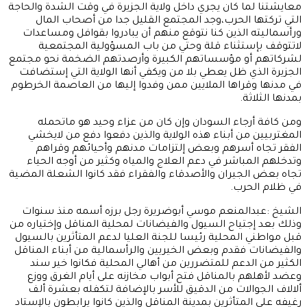
معايشتنا لما كان يجري داخل ولاية الجزيرة في وقت الشدة والحاجة
التي تركتها الحرب،وجد المجتمع القليل جدا من أصحاب المال
ورأسماليته الذين كنا نتوقع منهم أن يبادروا بقوافل ومساعدات
لاتتوقف بإستثناء قلة وحتي من باب المسؤولية المجتمعية
لشركاتهم أو مؤسساتهم الكبيرة وأرصدتهم الضخمة نحو مجتمع
الجزيرة الذي ظل يعطي بلا من ويكفي أنها الولاية التي إستضافت
في مدنها وقراها الملايين ممن وفدوا إليها من العاصمة الخرطوم
بمدنها الثلاثة.
ومن كافة أرجاء السودان وإن كان من عزاء وحيد هو ماتحمله
المغتربيين من أبناء هذه الولاية والذين دفعوا دفع من لايخشي
الفقر تجاه أسرهم وبعض إلتزامات مدنهم وأحيائهم وقراهم
وتدخلهم المباشر في دعم العلاج والمياه وكثير من أوجه الحياء
تجاه بعض الجيران والأصدقاء والفقراء فقد كانوا الشعلة المضية
في ظلام الحرب.
الشيخ :عبدالمنعم موسي أبوضريرة رجل برزه أسمه منذ سنوات
وذلك بعد إجتياح السيول والفيضانات لمحلية المناقل وإختياره من
قبل مواطني المحلية رئيسا للجنة العليا لدعم المتأثرين بالسيول
والفيضانات فقدم وبعض الخيريين والرأسمالية من أبناء المناقل
الكثير من الدعم للمتضررين من أهالي المحلية فكانوا خير سند
وعضد لأهلهم بالمناقل فتح أبواب مخازنه على أيام الغرق ووزع
ألالاف الجوالات من الدقيق للأسر بالإضافة لتكفله بعشرة ألف
رغيفه على المتأثرين بمدينة المناقل والذين كانوا يرابطون بالإستاد