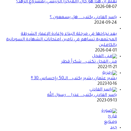
تعلم أن هذا هو حال (الميجر) الرئيسي بمشروع الرهد؟
2026-08-07
ياسر الفادني يكتب…. هل يسمعون ؟
2024-09-24
بعد نجاحها في مرحلة البناء وإعادة الإعمار الشرطة
المجتمعية تساهم في تامين امتحانات الشهادة السودانية
بالكاملين
2026-04-01
منى الفحل تكتب… شكراً قطر
2022-11-21
بشير عثمان بشير يكتب… الــ50 بإحساس 30 !!
2023-10-16
ياسر الفادني يكتب… عذرا … رسول الله
2023-09-13