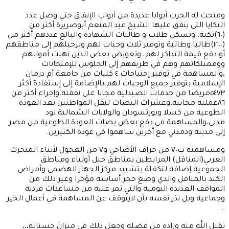
وفتحت له الحرب أبوابا عديدة من أبواب الإنفاق حتي وصل عدد
التكايا التي ينفق عليها الشيخ عبد المنعم أبوضريرة أكثر من
(٦٠)تكية، وتسكن طلاب و طالبات الشهادة والبالغ عددهم أكثر من
(١٢٠٠)طالبا وطالبة وتوفير ثلاث وجبات لهم وترحيلهم إلى مناطقهم
أو دفع قيمة التذاكر لهم، وتعويض بعض الذين نهبت أموالهم
ووممتلكاتهم وهم في طريقهم إلى الجلوس للإمتحانات
،والمساهمة في توفير إحتياجات ٤ كليات من جامعة أم درمان
الإسلامية بتوفير جميع الوجبات لهم،بالإضافة إلى إستفادة أكثر
٥٤٧٣مريضا من خدمات الصيدلية مجانا على نفقته،وإجراء أكثر من
٨٦عملية مجانية،وعشرات البصات لنقل المواطنين بعد العودة
الطوعية من كسلا وبورتسودان والولايات الشمالية لود
مدني،والمساهمة في دفع بعض بصات العودة الطوعية من مصر
إلى مدينة ودمدني مع أخرين ساهموا في عودة الكثيرين.
ومساهمته ب٧٠ من خراف الأضاحي و٧ من العجول لأبناء المتحرك
الغربي(المناقل) المرابطين بمناطق جبل أولياء ومناطق
الجموعية،إضافة لتكفلة بتشييد مركز الجهاز الهضمي وأمراض
الكبد بالمناقل والذي وضع حجر أساسة مؤخرا وغير ذلك من
المواقف العديدة اليومية والتي تمر عليه من مساعدات فردية
وجماعية وبل نذر نفسه بأن لايتوقف عن المساهمة في أعمال الخير
…
تقبل الله منه وزاده من فضله وجعل ذلك في ميزان حسناته،،،