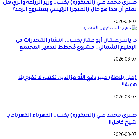
صبرى محمد علي (العيكورة) يكتب… وزير الزراعة والري هل
تعلم أن هذا هو حال (الميجر) الرئيسي بمشروع الرهد؟
2026-08-07
د. ياسر عثمان أبو عمار يكتب…. انتشار المخدرات في
الإقليم الشمالي… مشروع مُخطط لتدمير المجتمع
2026-08-07
(على بلاطة) عبير دفع الله عزالدين تكتب: لا تخرج بلا
هوية!!
2026-08-07
صبرى محمد علي (العيكورة) يكتب… الكهرباء الكهرباء يا
شيخ كامل!!
2026-08-07