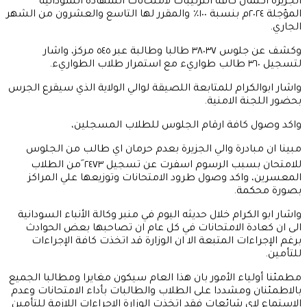
الجزيرة اكتمال كافة الترتيبات لامتحانات الشهادة السودانية
المؤجلة ٢٠٢٤م بنسبة ١٠٠٪ والمقرر لها التاسع والعشرون من الشهر
الجاري.
وكشف عن جلوس ٣٨٠٣٧ طالبا وطالبة عبر ٥٤٥ مركز، واشار
لتسجيل ٣٦٠ طالب طواريء مع استمرار طلاب الطواريء.
واشار ابوالكرام للمتابعة اللصيقة لوالي الولاية الذي سيقرع الجرس
بحضور اللجنة الامنية.
واكد وصول كافة ارقام الجلوس للطلاب المسجلين،
مبينا ان مبادرة والي الجزيرة بعدم حرمان اي طالب من الجلوس
للامتحان بسبب الرسوم اسفرت عن تسجيل ٢٤٧٣ َمن الطلاب
المعسرين، واكد وصول طرود الامتحانات وتوزيعها علي المراكز
بصورة محكمة.
واشار ابو الكرام خلال حديثه اليوم في منبر وكالة الأنباء السودانية
الى ان كعادة الامتحانات في كل عام ان تصاحبها بعض الحوادث
برغم الإجراءات المتبعة الا ان الوزارة قد اتخذت كافة الإجراءات
للتأمين.
مطمئنا أولياء الأمور بان هذا العام سيكون مغايرا ومطالبا الجميع
بالاطمئنان ومشددا على الطلاب والطالبات بأداء الامتحانات وعدم
الاستماع لاي شائعات فقد اتخذت الوزارة الاجراءات اللازمة للتأمين