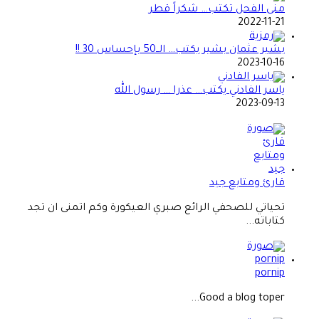
منى الفحل تكتب… شكراً قطر
2022-11-21
بشير عثمان بشير يكتب… الــ50 بإحساس 30 !!
2023-10-16
ياسر الفادني يكتب… عذرا … رسول الله
2023-09-13
قارئ ومتابع جيد
تحياتي للصحفي الرائع صبري العيكورة وكم اتمنى ان تجد
كتاباته...
pornip
Good a blog toper...