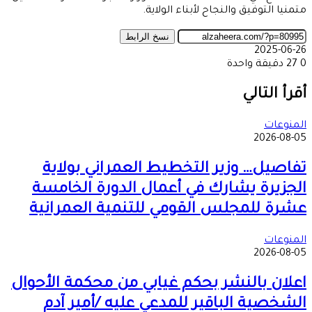
متمنيا التوفيق والنجاح لأبناء الولاية.
نسخ الرابط
2025-06-26
0
27
دقيقة واحدة
‫X
طباعة
تيلقرام
ماسنجر
ماسنجر
واتساب
مشاركة
فيسبوك
عبر
أقرأ التالي
البريد
المنوعات
2026-08-05
تفاصيل… وزير التخطيط العمراني بولاية
الجزيرة يشارك في أعمال الدورة الخامسة
عشرة للمجلس القومي للتنمية العمرانية
المنوعات
2026-08-05
اعلان بالنشر بحكم غيابي من محكمة الأحوال
الشخصية الباقير للمدعي عليه /أمير آدم