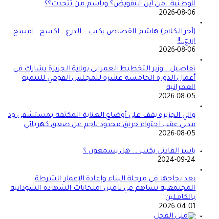
الوطنية…من أين التفويض؟ وباسم من تتحدث؟؟
2026-08-06
(آخر الكلام) هاشم القصاص يكتب… الدرع… اكسح.. امسح..
ازرع..!!
2026-08-06
تفاصيل… وزير التخطيط العمراني بولاية الجزيرة يشارك في
أعمال الدورة الخامسة عشرة للمجلس القومي للتنمية
العمرانية
2026-08-05
والي الجزيرة يقف على أوضاع العناية المكثفة بمستشفى ود
مدني عقب احتواء حريق محدود ناجم عن صعق كهربائي
2026-08-05
ياسر الفادني يكتب…. هل يسمعون ؟
2024-09-24
بعد نجاحها في مرحلة البناء وإعادة الإعمار الشرطة
المجتمعية تساهم في تامين امتحانات الشهادة السودانية
بالكاملين
2026-04-01