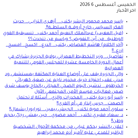
الخميس, أغسطس 6 2026
اخر الأخبار
ياسر محمد محمود البشر يكتب…. أزهــرى الترابــى… حديث
الفكر السياسى خارج أروقـــة السلطـــة!!
(قبل المغيب) عبدالملك النعيم أحمد يكتب.. تنسيقية القوي
الوطنية…من أين التفويض؟ وباسم من تتحدث؟؟
(آخر الكلام) هاشم القصاص يكتب… الدرع… اكسح.. امسح..
ازرع..!!
تفاصيل… وزير التخطيط العمراني بولاية الجزيرة يشارك في
أعمال الدورة الخامسة عشرة للمجلس القومي للتنمية
العمرانية
والي الجزيرة يقف على أوضاع العناية المكثفة بمستشفى ود
مدني عقب احتواء حريق محدود ناجم عن صعق كهربائي
الخرطوم… تدشين اليوم الصحي المجاني بالحاج يوسف شرق
ضمن فعاليات موسم الأمن المجتمعي الأول
ياسر أبو ريدة يكتب… المخدرات والزي… أسئلة لا تحتمل
الصمت… جرس إنذار في أم القرى!!
سلوى أحمد موية تكتب… الجيش بيمين… تورابورا بشمال!!
د. سعاد فقيري تكتب… أحمد مضوي… حين يمشي رجلٌ بحجم
وطن!!
اعلان بالنشر بحكم غيابي من محكمة الأحوال الشخصية
الباقير للمدعي عليه /أمير آدم محمد إبراهيم