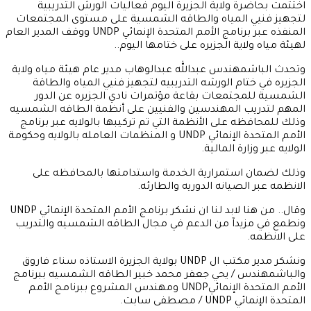
اختتمت بحاضرة ولاية الجزيرة اليوم فعاليات الورش التدريبية
لتجهيز فنيي المياه والطاقه الشمسية على مستوى المجتمعات
المنفذه عبر برنامج الأمم المتحدة الإنمائي UNDP ووقف المدير العام
لهيئة مياه ولاية الجزيره على ختامها اليوم..
وتحدث الباشمهندس عبدالله عبدالوهاب مدير عام هيئة مياه ولاية
الجزيره في ختام الورشه التدريبيه لتجهيز فنيي المياه والطاقة
الشمسية للمجتمعات بقاعة مؤتمرات نادي الجزيره عن الدور
المهم لتدريب المهندسين والفنيين على أنظمة الطاقه الشمسيه
وذلك للمحافظه على الأنظمة التي تم تركيبها بالولايه عبر برنامج
الأمم المتحدة الإنمائي UNDP و المنظمات العامله بالولايه وحكومة
الولايه عبر وزارة المالية.
وذلك لضمان استمرارية الخدمة واستدامتها بالمحافظه على
الانظمه عبر الصيانه الدوريه والطارئه.
وقال.. من هنا لابد لنا ان نشكر برنامج الأمم المتحدة الإنمائي UNDP
ونطمع في مزيدآ من الدعم في مجال الطاقه الشمسيه والتدريب
على الانظمه.
ونشكر مدير مكتب ال UNDP بولاية الجزيرة الاستاذه سناء فاروق
والباشمهندس / يحي جعفر محمد خبير الطاقه الشمسيه ببرنامج
الأمم المتحدة الإنمائيUNDP ومهندس المشروع ببرنامج الأمم
المتحدة الإنمائي UNDP / مصطفى سابت.