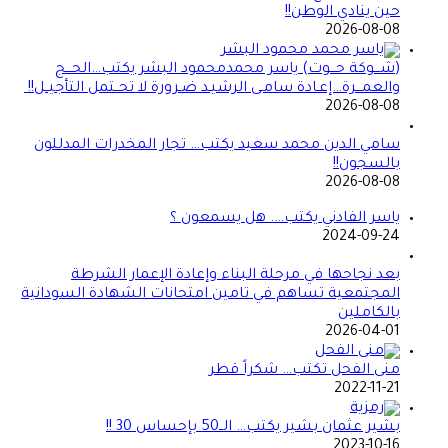
حين ينادي الوطن!!
2026-08-08
(شـــوكة حـــوت) ياسر محمدمحمود البشر يكتب…الحـــج
والعمـــرة…إعـادة سامـى الرشيـد ضـرورة لا تحــتمل التأجيــل!!
2026-08-08
سامي الدين محمد سعيد يكتب… تجار المخدرات المدللون
بالسجون!!
2026-08-08
ياسر الفادني يكتب…. هل يسمعون ؟
2024-09-24
بعد نجاحها في مرحلة البناء وإعادة الإعمار الشرطة
المجتمعية تساهم في تامين امتحانات الشهادة السودانية
بالكاملين
2026-04-01
منى الفحل تكتب… شكراً قطر
2022-11-21
بشير عثمان بشير يكتب… الــ50 بإحساس 30 !!
2023-10-16