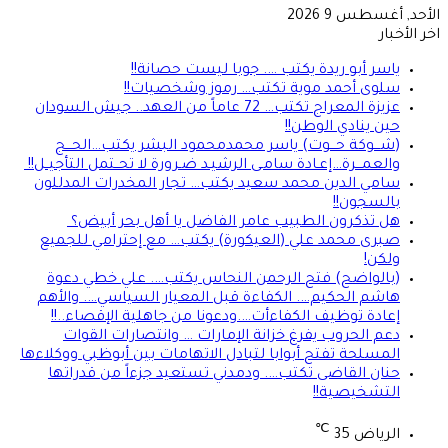
الأحد, أغسطس 9 2026
اخر الأخبار
ياسر أبو ريدة يكتب …. جوبا ليست حصانة!!
سلوى أحمد موية تكتب… رموز وشخصيات!!
عزيزة المعراج تكتب… 72 عاماً من العهد.. جيش السودان
حين ينادي الوطن!!
(شـــوكة حـــوت) ياسر محمدمحمود البشر يكتب…الحـــج
والعمـــرة…إعـادة سامـى الرشيـد ضـرورة لا تحــتمل التأجيــل!!
سامي الدين محمد سعيد يكتب… تجار المخدرات المدللون
بالسجون!!
هل تذكرون الطبيب عامر الفاضل يا أهل بحر أبيض؟
صبرى محمد علي (العيكورة) يكتب… مع إحترامي للجميع
ولكن!
(بالواضح) فتح الرحمن النحاس يكتب…. علي خطي دعوة
هاشم الحكيم…. الكفاءة قبل المعيار السياسي…. والأهم
إعادة توظيف الكفاءأت….ودعونا من جاهلية الإقصاء..!!
دعم الحروب يفرغ خزانة الإمارات … وانتصارات القوات
المسلحة تفتح أبوابا لتبادل الاتهامات بين أبوظبي ووكلاءها
حنان القاضى تكتب…. ودمدني تستعيد جزءاً من قدراتها
التشخيصية!!
℃
الرياض
35