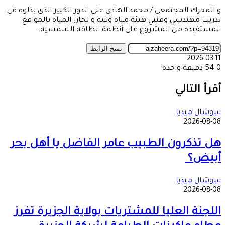
و المحرك المجتمعي / محمد الهادي على الدور الكبير الذي بذلوه في
تدريب مهندسي وفنيي هيئة مياه ولاية و لجان المياه بالمواقع
المستفيده من المشروع على أنظمة الطاقه الشمسيه.
نسخ الرابط
2026-03-11
0
54
دقيقة واحدة
‫X
طباعة
تيلقرام
ماسنجر
ماسنجر
واتساب
مشاركة
فيسبوك
عبر
أقرأ التالي
البريد
سوشال ميديا
2026-08-08
هل تذكرون الطبيب عامر الفاضل يا أهل بحر
أبيض؟
سوشال ميديا
2026-08-08
اللجنة العليا للمشتريات بولاية الجزيرة تفرز