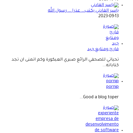
ياسر الفادني يكتب… عذرا … رسول الله
2023-09-13
قارئ ومتابع جيد
تحياتي للصحفي الرائع صبري العيكورة وكم اتمنى ان تجد
كتاباته...
pornip
Good a blog toper...