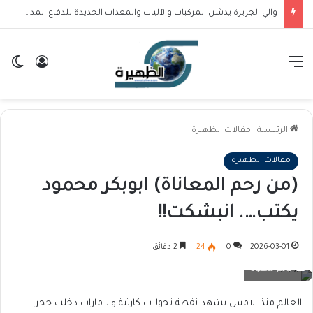
والي الجزيرة يدشن المركبات والآليات والمعدات الجديدة للدفاع المدني بالولاية
القائمة
تسجيل ا
ال
الرئيسية
|
مقالات الظهيرة
مقالات الظهيرة
(من رحم المعاناة) ابوبكر محمود
يكتب…. انبشكت!!
2026-03-01
0
24
2 دقائق
ابوبكر محمود
العالم منذ الامس يشهد نقطة تحولات كارثية والامارات دخلت جحر