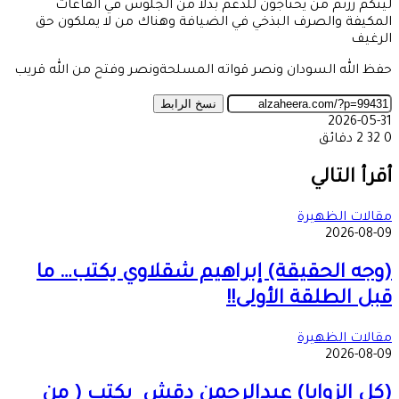
ليتكم زرتم من يحتاجون للدعم بدلا من الجلوس في القاعات
المكيفة والصرف البذخي في الضيافة وهناك من لا يملكون حق
الرغيف
حفظ الله السودان ونصر قواته المسلحةونصر وفتح من الله قريب
نسخ الرابط
2026-05-31
0
32
2 دقائق
‫X
طباعة
تيلقرام
ماسنجر
ماسنجر
واتساب
مشاركة
فيسبوك
عبر
أقرأ التالي
البريد
مقالات الظهيرة
2026-08-09
(وجه الحقيقة) إبراهيم شقلاوي يكتب… ما
قبل الطلقة الأولى!!
مقالات الظهيرة
2026-08-09
(كل الزوايا) عبدالرحمن دقش يكتب ( من