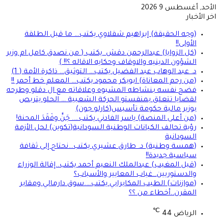
الأحد, أغسطس 9 2026
اخر الأخبار
(وجه الحقيقة) إبراهيم شقلاوي يكتب… ما قبل الطلقة
الأولى!!
(كل الزوايا) عبدالرحمن دقش يكتب ( من نصدق كامل ام وزير
الشؤون الدينيه والاوقاف وحكايه الاقاله ؟!! )
د. عبد الوهاب عبد الفضيل يكتب… التوثيق… ذاكرة الأمة ( 1)
(من رحم المعاناة) ابوبكر محمود يكتب… المعلم خط أحمر !!
فضح نفسه بنشاطه المشبوه وعلاقاته مع ال دقلو وطرحه
لقضايا تتعلق بمنفستو الحركة الشعبية … الحلو يتربص
بوزير مالية حكومة تأسيس(كارلو جون)
(من أعلى المنصة) ياسر الفادني يكتب…. جَنَّ وفَقَدَ المحنة!
رؤية تحالف الكيانات الوطنية السودانية(تكوين) لحل الأزمة
السودانية
(همسة وطنية) د. طارق عشيري يكتب…نحتاج إلى ثقافة
سياسية جديدة!!
(قبل المغيب) عبدالملك النعيم أحمد يكتب..إقالة الوزراء
والدستوريين..غياب المعايير والأسباب؟
(موازنات) الطيب المكابرابي يكتب….سوق دارمالي ومقابر
المقرن..أخطاء من ؟؟
℃
الرياض
44