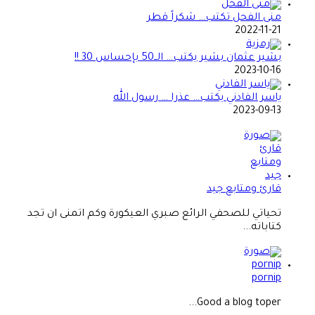
منى الفحل تكتب… شكراً قطر
2022-11-21
بشير عثمان بشير يكتب… الــ50 بإحساس 30 !!
2023-10-16
ياسر الفادني يكتب… عذرا … رسول الله
2023-09-13
قارئ ومتابع جيد
تحياتي للصحفي الرائع صبري العيكورة وكم اتمنى ان تجد
كتاباته...
pornip
Good a blog toper...