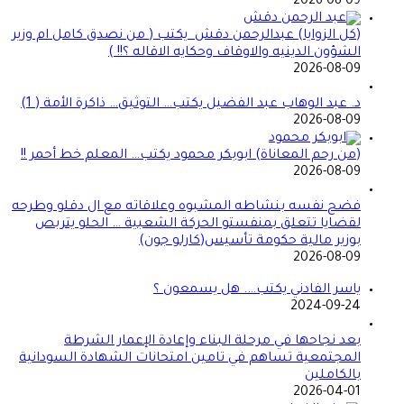
2026-08-09
(كل الزوايا) عبدالرحمن دقش يكتب ( من نصدق كامل ام وزير
الشؤون الدينيه والاوقاف وحكايه الاقاله ؟!! )
2026-08-09
د. عبد الوهاب عبد الفضيل يكتب… التوثيق… ذاكرة الأمة ( 1)
2026-08-09
(من رحم المعاناة) ابوبكر محمود يكتب… المعلم خط أحمر !!
2026-08-09
فضح نفسه بنشاطه المشبوه وعلاقاته مع ال دقلو وطرحه
لقضايا تتعلق بمنفستو الحركة الشعبية … الحلو يتربص
بوزير مالية حكومة تأسيس(كارلو جون)
2026-08-09
ياسر الفادني يكتب…. هل يسمعون ؟
2024-09-24
بعد نجاحها في مرحلة البناء وإعادة الإعمار الشرطة
المجتمعية تساهم في تامين امتحانات الشهادة السودانية
بالكاملين
2026-04-01