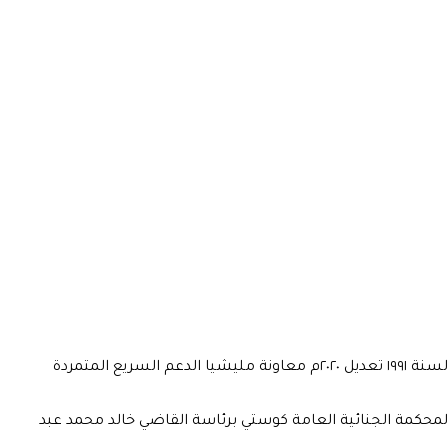
قدمت النيابة العامة كوستي المتهم (أ. خ . أ) للمحاكمة في الدعوى الجنائية رقم (٤٧٧٩ / ٢٠٢٥م) تحت المواد (٢٦ / ٥١ أ/ ٥٠ ) من القانون الجنائي لسنة ١٩٩١ تعديل ٢٠٢٠م معاونة مليشيا الدعم السريع المتمردة
لمحكمة الجنائية العامة كوستي برئاسة القاضي خالد محمد عبد