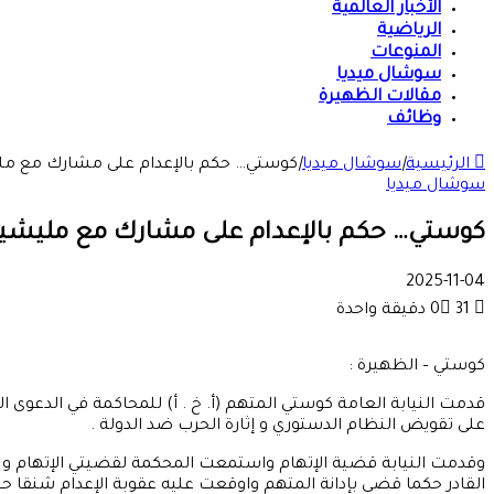
الأخبار العالمية
الرياضية
المنوعات
سوشال ميديا
مقالات الظهيرة
وظائف
الرئيسية
|
سوشال ميديا
|
كوستي… حكم بالإعدام على مشارك مع ملي
سوشال ميديا
كوستي… حكم بالإعدام على مشارك مع مليشيا 
2025-11-04
31
0
دقيقة واحدة
كوستي – الظهيرة :
على تقويض النظام الدستوري و إثارة الحرب ضد الدولة .
وقدمت النيابة قضية الإتهام واستمعت المحكمة لقضيتي الإتهام و ال
القادر حكما قضى بإدانة المتهم واوقعت عليه عقوبة الإعدام شنقا حت