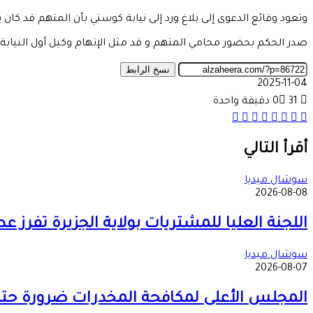
وتعود وقائع الدعوى إلى بلاغ ورد إلى نيابة كوستي بأن المتهم قد كا
صدر الحكم بحضور محامي المتهم و قد مثل الإتهام وكيل أول النيابة
نسخ الرابط
2025-11-04
31
0
دقيقة واحدة
مشاركة
تيلقرام
‫X
واتساب
ماسنجر
ماسنجر
طباعة
فيسبوك
عبر
البريد
أقرأ التالي
سوشال ميديا
2026-08-08
اللجنة العليا للمشتريات بولاية الجزيرة تفرز 
سوشال ميديا
2026-08-07
المجلس الأعلى لمكافحة المخدرات ضرورة حتمية