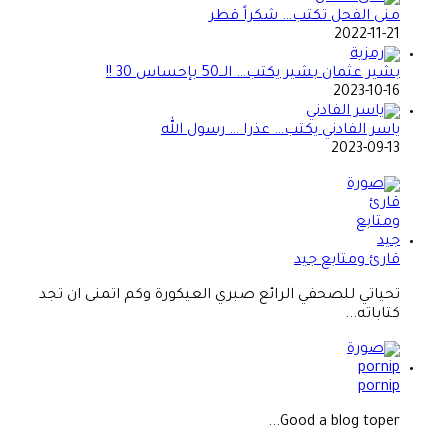
منى الفحل تكتب… شكراً قطر
2022-11-21
بشير عثمان بشير يكتب… الــ50 بإحساس 30 !!
2023-10-16
ياسر الفادني يكتب… عذرا … رسول الله
2023-09-13
قارئ ومتابع جيد
تحياتي للصحفي الرائع صبري العيكورة وكم اتمنى ان تجد
كتاباته...
pornip
Good a blog toper...