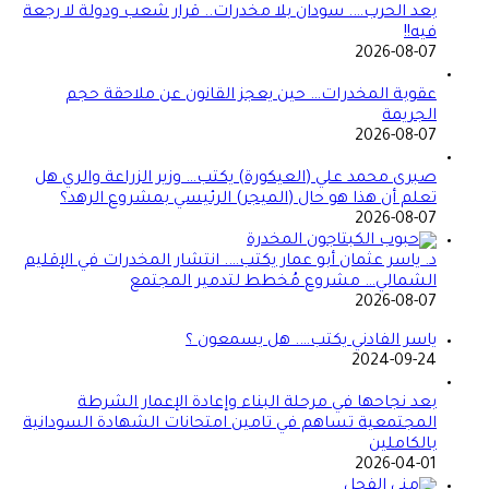
بعد الحرب…. سودان بلا مخدرات.. قرار شعب ودولة لا رجعة
فيه!!
2026-08-07
عقوبة المخدرات… حين يعجز القانون عن ملاحقة حجم
الجريمة
2026-08-07
صبرى محمد علي (العيكورة) يكتب… وزير الزراعة والري هل
تعلم أن هذا هو حال (الميجر) الرئيسي بمشروع الرهد؟
2026-08-07
د. ياسر عثمان أبو عمار يكتب…. انتشار المخدرات في الإقليم
الشمالي… مشروع مُخطط لتدمير المجتمع
2026-08-07
ياسر الفادني يكتب…. هل يسمعون ؟
2024-09-24
بعد نجاحها في مرحلة البناء وإعادة الإعمار الشرطة
المجتمعية تساهم في تامين امتحانات الشهادة السودانية
بالكاملين
2026-04-01