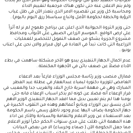
ميزانيات التنفيذ تبدو من اولويات الحكومة وهو الأمر الذي لم يحدث
ولم يتم الاعلان عنه حتي تكون هناك مرجعية لتقييم الاداء
ومحاسبة كل وزير عن تقصيره الامر الذي يتعذر الآن في ظل غياب
الرؤية والخطة لحكومة الأمل واتباع سياسة( رزق اليوم باليوم)..
حتي وزير الثروة الحيوانية الذي اعلن عن برنامج طموح لم نر له أثراً
علي ارض الواقع…الموسم الزراعي الصيفي علي الأبواب ومحافظ
مشروع الجزيرة يشكو من ضعف التمويل للتحضير للعمليات
الزراعية التي كانت تبدأ في العادة في اول فبراير والان نحن علي اعتاب
يونيو…
عدم اكمال الجهاز التنفيذي يبدو هو الآخر مشكلة ساهمت في بطء
الآداء فضلاً عن ضعف بائن في الأجهزة المكتملة..
فمازال منصب وزير رئاسة مجلس الوزراء فارغاً بعد الاعفاء
الغامض للوزيرة دكتورة ليمياء عبدالغفار في عطلة عيد الفطر
المبارك وهي في مهمة اسرية خارج البلاد والغريب جدا والمعيب في
قرار الإعفاء أنه فضلا عن كونه لم يذكر اسباب الإعفاء فانه حتي
يومنا هذا لم يتم تعيين بديل مما افقد الجهاز التنفيذي الوزير الاهم
الذي ينسق بين الوزراء ويتابع أعمالهم وهذه من الثقوب الكبيرة في
جهاز الحكومة يضاف اليها عدم وجود ناطق رسمي باسم الحكومة
بعد الاستغناء عن وزير الاعلام والثقافة والسياحة والآثار عن اداء
هذه المهمة التي ظلت علي مدي سنوات الحكم حكراً لوزير الاعلام
مما جعل الحكومة الآن ( صماء وخرساء) الا من بعض البيانات