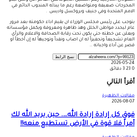
السودان الخارجية رغم التمثيل الدبلوماسي القائم الآن ولكن تبدو
المخرجات ضعيفة ومتواضعة رغم ما يبذله المندوب الدائم في
الامم المتحدة وفي جنيف وبروكسل واديس. .
يتوجب علي رئيس مجلس الوزراء ان يقيم اداء حكومته بعد مرور
عام ليحدد مواطن الخلل وهذ ظاهرة ومعروفة ويكمل مؤسساته
ويعلن عن خطته حتي يكون تحت رقابة الصحافة والاعلام والرأي
العام تشجيعاً وتحفيزاً له ان اصاب ونقداً وتوجيهاً له إن أخطأ او
قصر عن آداء واجباته …
نسخ الرابط
2026-05-24
0
23
3 دقائق
‫X
طباعة
تيلقرام
ماسنجر
ماسنجر
واتساب
مشاركة
فيسبوك
عبر
أقرأ التالي
البريد
مقالات الظهيرة
2026-08-07
فوق كل إرادة إرادة الله…. حين يريد الله لك
أمراً فلا قوة في الأرض تستطيع منعه!!