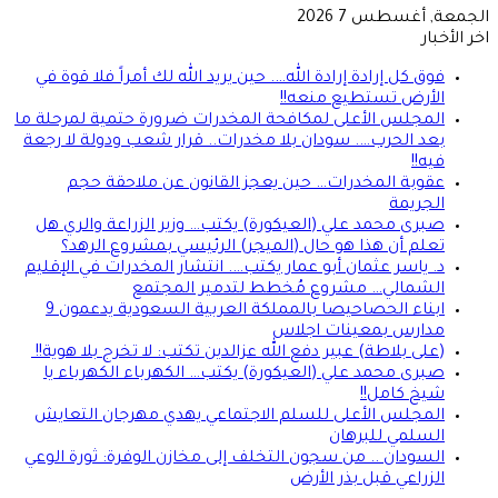
الجمعة, أغسطس 7 2026
اخر الأخبار
فوق كل إرادة إرادة الله…. حين يريد الله لك أمراً فلا قوة في
الأرض تستطيع منعه!!
المجلس الأعلى لمكافحة المخدرات ضرورة حتمية لمرحلة ما
بعد الحرب…. سودان بلا مخدرات.. قرار شعب ودولة لا رجعة
فيه!!
عقوبة المخدرات… حين يعجز القانون عن ملاحقة حجم
الجريمة
صبرى محمد علي (العيكورة) يكتب… وزير الزراعة والري هل
تعلم أن هذا هو حال (الميجر) الرئيسي بمشروع الرهد؟
د. ياسر عثمان أبو عمار يكتب…. انتشار المخدرات في الإقليم
الشمالي… مشروع مُخطط لتدمير المجتمع
ابناء الحصاحيصا بالمملكة العربية السعودية يدعمون 9
مدارس بمعينات اجلاس
(على بلاطة) عبير دفع الله عزالدين تكتب: لا تخرج بلا هوية!!
صبرى محمد علي (العيكورة) يكتب… الكهرباء الكهرباء يا
شيخ كامل!!
المجلس الأعلى للسلم الاجتماعي يهدي مهرجان التعايش
السلمي للبرهان
السودان .. من سجون التخلف إلى مخازن الوفرة: ثورة الوعي
الزراعي قبل بذر الأرض