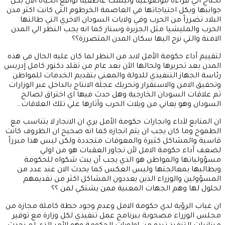
تحتاج الي قراءة موضوعية وليست عاطفية لواقع الحياة الآن بكل
جوانبها وبكل احتياجاتها في العاصمة الخرطوم التي كانت اكثر مدن
البلاد تضرراً من الحرب وفي ولايات السودان الاخري التي طالتها
الحرب والمليشيا مثل الجزيرة وسنار كما انه يجب النظر الي المدن
الامنة والتي نزح اليها سكان المدن المتضررة؟؟
لتقييم آداء حكومة الأمل لابد من النظر لما كان عليه الحال في هذه
المدن بعد تحريرها ولحالها الآن بعد عام من تقلد دكتور كامل إدريس
رئاسة الجهاز التنفيذي للدولة والمعني بتقديم الخدمات للمواطن
وتحقيق الامن والاستقرار وتحريك عجلة الانتاج بالداخل عبر الوزارات
ثم علاقات السودان الخارجية وهل حدث فيها اي اختراق لصالح
السودان وهو يعاني من ويلات الحرب وآثارها علي تلك العلاقات…
ان المتابع لآداء وانجازات حكومة الأمل يري ان الانجاز لا يتناسب مع
الطموح وما كان يجب ان يتم انجازه كما انه صحيح ان الظروف كانت
قاسية والمشاكل كثيرة والمعوقات متجددة ولكن ليس هذا مبرراً
لضعف آداء حكومة الامل لأن تجاوز العقبات هو من اولي
مسؤولياتها والمواطن هو الذي يجب أن يبث شكواه للحكومة
ويطالبها بمعالجتها وليس العكس كما يحدث الان عند عدد من
المسؤولين والوزراء الذين يعددون المشاكل اكثر من تقديمهم
لحلول لها وهم الجهات المعنية فمن يشتكي لمن ؟؟
ان غياب الرؤية لدي حكومة الامل وعدم وجود خطة كاملة مجازة من
مجلس الوزراء مصحوبة ببرنامج عمل تنفيذي لكل وزارة مع توفير