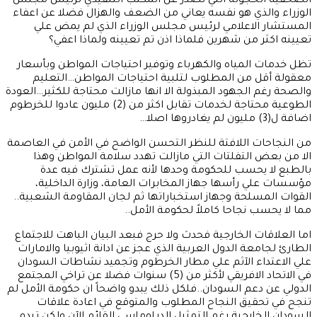
الصحفية الخجولة التي تصدر عن المكتب التنفيذي لرئيس مجلس
الوزراء والذي هو نفسه يعاني من الضعف والهزال فضلا عن اعفاء
المستشار الاعلامي لرئيس مجلس الوزراء الذي لم يمض علي
تعيينه اكثر من شهرين فلماذا اذن تم تعيينه ولماذا اعفي؟
تظل خدمات المياه والكهرباء وتوفير احتياجات المواطن وبأسعار
معقولة أقل من المطلوب لتلبية احتياجات المواطن…التعليم
والصحة رغم الجهود المبذولة الا انها مازالت محتاجة للكثير…العودة
الطوعية محتاجة لخدمات تقابل اكثر من (2) مليون عادوا للخرطوم
اضافة ل(3) مليون لم يغادروها اصلا…
من النجاحات اللافتة للنظر التحسن الواضح في الأمن في العاصمة
الا من بعض التفلتات التي مازالت تهدد سلامة المواطن وهذا
بالطبع لا يحسب للحكومة وحدها لأنه عمل تشترك فيه عدة
مؤسسات علي رأسها جهاز المخابرات العامة، وزارة الداخلية،
القوات المسلحة وجهاز استخباراتها ثم لجان المقاومة الشعبية..
مما لا يحسب نجاحا كاملاً لحكومة الأمل..
اما العلاقات الخارجية فحدث ولا حرج فبعد البيان الباهت للاجتماع
الطارئ لجامعة الدول العربية الذي عجز عن ادانة اثيوبيا والامارات
علي الاعتداء الآثم علي مطار الخرطوم وتجميد نشاطات السودان
في الاتحاد الافريقي لأكثر من (5) سنوات فضلا عن تراخي المجتمع
الدولي عن دعم السودان..فلكل ذلك يبدو واضحاً ان حكومة الأمل لم
تنجح في تحقيق النجاح المطلوب والمتوقع في اعادة علاقات