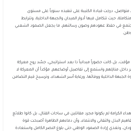
ي متواصل، درجت قيادة الكتيبة على تنفيذه سنوياً على مستوى
املة، حيث تتكامل فيها أدوار الميدان والجبهة الداخلية، وتترابط
جتمع في حفظ عهودهم وصون رسالتهم، ما يجعل الصمود الشعبي
وطن.
مؤقت، بل كانت حضوراً ميدانياً ذا بعد استراتيجي، جسّد روح معركة
أسر داخل منازلهم واستمع إلى تفاصيل أوضاعهم، مؤكداً أن المعركة لا
ة الجبهة الداخلية ووفائها، ورعاية أسر الشهداء، وترسيخ قيم التضامن
اء الكرامة لم يكونوا مجرد مقاتلين في ساحات القتال، بل كانوا طلائع
يم البذل والتفاني والانتماء، وأن دماءهم الطاهرة أصبحت قوة
ن، وتغذي إرادة الصمود الوطني حتى بلوغ النصر الكامل واستعادة