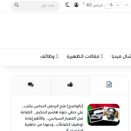
℃
تسجيل الدخول
الوضع المظلم
بحث
40
الرياض
عن
ل ميديا
مقالات الظهيرة
وظائف
(بالواضح) فتح الرحمن النحاس يكتب….
علي خطي دعوة هاشم الحكيم…. الكفاءة
قبل المعيار السياسي…. والأهم إعادة
توظيف الكفاءأت….ودعونا من جاهلية