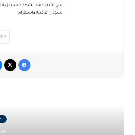
الذي عبّدته دماء الشهداء سيظل قائ
السودان عافيته واستقراره.
فيسبوك
‫X
أقرأ
ال
-06