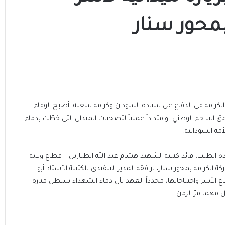
محور سنار
رامة في الدفاع عن سيادة السودان وكرامة شعبه، أصبح الوفاء
ق التلاحم الوطني، وامتداداً عملياً لتضحيات الميدان التي خطّت بدماء
مة السودانية.
ه الطيب، قائد كتيبة الشهيد هشام عبد الله الطيارين – قطاع ولاية
ة الكرامة بمحور سنار، يرافقه المدير التنفيذي للكتيبة الأستاذ أبو
لأسر واحتياجاتها، مجدداً العهد بأن دماء الشهداء ستظل منارة
ل مهما مرّ الزمن.