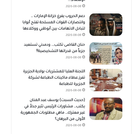
الإقصاء..!!
2026-08-08
دعم الحروب يفرغ خزانة الإمارات …
وانتصارات القوات المسلحة تفتح أبوابا
لتبادل الاتهامات بين أبوظبي ووكلاءها
2026-08-08
حنان القاضى تكتب…. ودمدني تستعيد
جزءاً من قدراتها التشخيصية!!
2026-08-08
اللجنة العليا للمشتريات بولاية الجزيرة
تفرز عطاء ماكينات الطباعة لشركة
الجزيرة للطباعة
2026-08-08
(حديث السبت) يوسف عبد المنان
يكتب… مشاورات الرئيس تثير جدلاً في
غير معترك… ماهي مطلوبات الجمهورية
الأولى من البرهان؟
2026-08-08