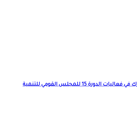
برعاية عضو السيادي وشهدت تعديلات في قوانين التخطيط والتطوير العقاري … وزير التخطيط العمراني بالجزيرة يشارك في فعاليات الدورة 15 للمجلس القومي للتنمية