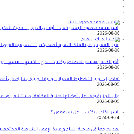
ياسر محمد محمود البشر يكتب…. أزهــرى الترابــى… حديث الفكر ا
2026-08-06
(قبل المغيب) عبدالملك النعيم أحمد يكتب.. تنسيقية القوي 
2026-08-06
(آخر الكلام) هاشم القصاص يكتب… الدرع… اكسح.. امسح.. ازرع.
2026-08-06
تفاصيل… وزير التخطيط العمراني بولاية الجزيرة يشارك في أع
2026-08-05
والي الجزيرة يقف على أوضاع العناية المكثفة بمستشفى ود م
2026-08-05
ياسر الفادني يكتب…. هل يسمعون ؟
2024-09-24
بعد نجاحها في مرحلة البناء وإعادة الإعمار الشرطة المجتمعي