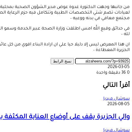
من جانبها وجهت الدكتورة غدوة عوض مدير الشؤون الصحية بمحلية مد
لعيادات تضم شتي التخصصات الطبية وتتكامل فيه حزم الرعاية الصحي
مجتمع معافي في بدنه ووعيه ٠
في حدائق وقيع الله امس اطلقت وزارة الصحة عبير الخدمة وسمو ال
لله ٠
ان هذا المعرض ليس إلا دليلا حيا علي ان ارادة البناء اقوي من ك
الجزيرة المعطاءة ٠
نسخ الرابط
2026-03-05
0
36
دقيقة واحدة
‫X
طباعة
تيلقرام
ماسنجر
ماسنجر
واتساب
مشاركة
فيسبوك
عبر
أقرأ التالي
البريد
سوشال ميديا
2026-08-05
والي الجزيرة يقف على أوضاع العناية المكثف
سوشال ميديا