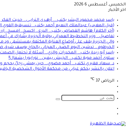
الخميس, أغسطس 6 2026
اخر الأخبار
ياسر محمد محمود البشر يكتب…. أزهــرى الترابــى… حديث الفكر ا
(قبل المغيب) عبدالملك النعيم أحمد يكتب.. تنسيقية القوي 
(آخر الكلام) هاشم القصاص يكتب… الدرع… اكسح.. امسح.. ازرع.
تفاصيل… وزير التخطيط العمراني بولاية الجزيرة يشارك في أع
والي الجزيرة يقف على أوضاع العناية المكثفة بمستشفى ود م
الخرطوم… تدشين اليوم الصحي المجاني بالحاج يوسف شرق ض
ياسر أبو ريدة يكتب… المخدرات والزي… أسئلة لا تحتمل الصمت… 
سلوى أحمد موية تكتب… الجيش بيمين… تورابورا بشمال!!
د. سعاد فقيري تكتب… أحمد مضوي… حين يمشي رجلٌ بحجم وط
اعلان بالنشر بحكم غيابي من محكمة الأحوال الشخصية الباقير 
℃
الرياض
37
تسجيل
الوضع
الدخول
المظلم
بحث
عن
الوضع
تسجيل
المظلم
الدخول