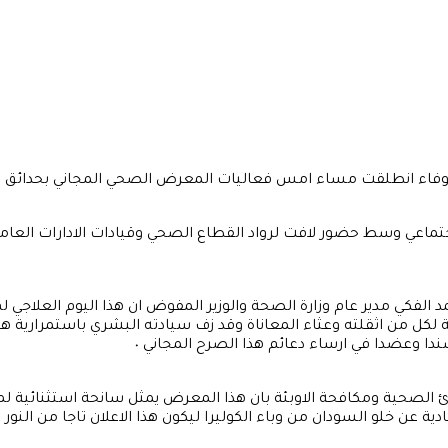
وفاء انطلقت مساء امس فعاليات المعرض الصحي المجاني بحدائق وق
ماعي وسط حضور لافت لرواد القطاع الصحي وقيادات الادارات العامة بو
لفكي مدير عام وزارة الصحة والوزير المفوض ان هذا اليوم العلاجي ل
ل من اثقلته وعثاء المعاناة وقد زف سيادته البشري باستمرارية هذه 
دا وعضدا في ارساء دعائم هذا الصرح المجاني ٠
لصحية ومكافحة الاوبئة بان هذا المعرض يمثل سانحة استثنائية لمو
ادية عن خلو السودان من وباء الكوليرا ليكون هذا الاعلان تاجا من ال