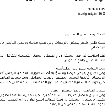
2026-03-05
0
36
دقيقة واحدة
الظهيرة – حسن الدنقلاوي:
تحت ظلال شهر يفيض بالرحمات وفي قلب مدينة ودمدني النابض بال
الرمضاني
لقد امتزجت في هذا المحفل روح العطاء المهني بقدسية التكافل الاجت
الانسانية الي واقع ملموس ٠
رؤية القيادة جسر نحو الطمأنينة ٠
وفي تصريح يفيض حرصا ومسؤلية أكد الدكتور اسامة عبدالرحمن أحمد ا
الرمضاني غايتها الاسمي تخفيف اوصاب المواطن ومد بساط العافية لك
حتي خواتيم الشهر الفضيل مثمنا دور المنظمات الداعمةالتي كانت سن
بشائر العافية ٠ وطن يتنفس النقاء
وفي سياق متصل صرحت الاستاذة أميرة بخيت مديرة العامة للطوارئ ا
تكتفي بالبشري المحلية بل زفت للعالم اجمع اعلان وزارة الصحة الاتح
دعوة للاستشفاء ٠ فيض من الرعاية.