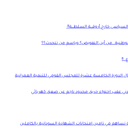
لسياسى خارج أروقـــة السلطـــة!!
الوطنية…من أين التفويض؟ وباسم من تتحدث؟؟
.!!
مال الدورة الخامسة عشرة للمجلس القومي للتنمية العمرانية
دني عقب احتواء حريق محدود ناجم عن صعق كهربائي
ة تساهم في تامين امتحانات الشهادة السودانية بالكاملين