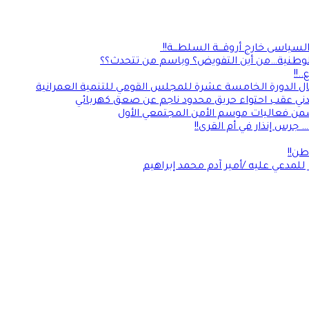
لسياسى خارج أروقـــة السلطـــة!!
الوطنية…من أين التفويض؟ وباسم من تتحدث؟؟
.!!
مال الدورة الخامسة عشرة للمجلس القومي للتنمية العمرانية
دني عقب احتواء حريق محدود ناجم عن صعق كهربائي
من فعاليات موسم الأمن المجتمعي الأول
جرس إنذار في أم القرى!!
ن!!
للمدعي عليه /أمير آدم محمد إبراهيم