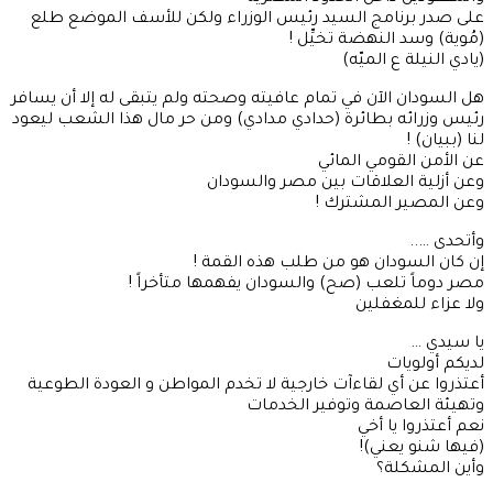
على صدر برنامج السيد رئيس الوزراء ولكن للأسف الموضع طلع
(مُوية) وسد النهضة تخيِّل !
(يادي النيلة ع الميّه)
هل السودان الآن في تمام عافيته وصحته ولم يتبقى له إلا أن يسافر
رئيس وزرائه بطائرة (حدادي مدادي) ومن حر مال هذا الشعب ليعود
لنا (ببيان) !
عن الأمن القومي المائي
وعن أزلية العلاقات بين مصر والسودان
وعن المصير المشترك !
وأتحدى …..
إن كان السودان هو من طلب هذه القمة !
مصر دوماً تلعب (صح) والسودان يفهمها متأخراً !
ولا عزاء للمغفلين
يا سيدي …
لديكم أولويات
أعتذروا عن أي لقاءآت خارجية لا تخدم المواطن و العودة الطوعية
وتهيئة العاصمة وتوفير الخدمات
نعم أعتذروا يا أخي
(فيها شنو يعني)!
وأين المشكلة؟