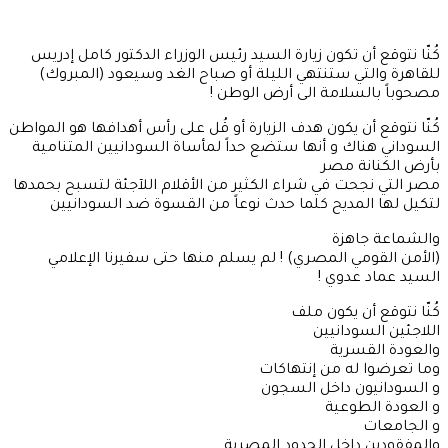
كُنّا نتوقع أن تكون زيارة السيد رئيس الوزراء الدكتور كامل إدريس
للقاهرة والتي ستنتهي الليلة أو صباح الغد وسيعود (المبروك)
مصحوباً بالسلامة الى أرض الوطن !
كُنّا نتوقع أن يكون هدف الزيارة أو قُل على رأس أهدافها هو المواطن
السوداني هناك و أنها ستضع حداً لمأساة السودانيين المتنامية
بأرض الكنانة مصر
مصر التي نجحت في شراء الكثير من الأقلام اللآجئة لتسبح بحمدها
لتكيل لها المديح كلما حدث نوعاً من القسوة ضد السودانيين
والشماعة جاهزة
(الأمن القومي المصري) ! لم يسلم منها حتى سفيرنا الإعلامي
السيد عماد عدوي !
كُنّا نتوقع أن يكون ملف
اللاجئين السودانيين
والعودة القسرية
وما تعرضوا له من إنتهاكات
و السودانيون داخل السجون
و العودة الطوعية
و الجامعات
والمفقودين داخل الحدود المصرية