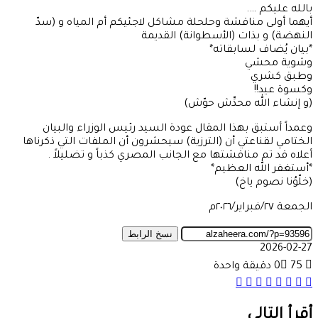
بالله عليكم ….
أيهما أولى مناقشة وحلحلة مشاكل لاجئيكم أم المياه و (سدّ
النهضة) و بذات (الأسطوانة) القديمة
*بيان يُضاف لسابقاته*
وشوية محشي
وطبق كشري
وكسوة عيد!!
(و إنشاء الله محدِّش حوّش)
وعمداً أستبق بهذا المقال عودة السيد رئيس الوزراء والبيان
الختامي لقناعتي أن (الترزية) سيحشرون أن الملفات التي ذكرناها
أعلاه قد تم مناقشتها مع الجانب المصري كذباً و تضليلاً .
*أستغفر الله العظيم*
(خلّوُنا نصوم ياخ)
الجمعة ٢٧/فبراير/٢٠٢٦م
نسخ الرابط
2026-02-27
75
0
دقيقة واحدة
مشاركة
تيلقرام
‫X
واتساب
ماسنجر
ماسنجر
طباعة
فيسبوك
عبر
البريد
أقرأ التالي