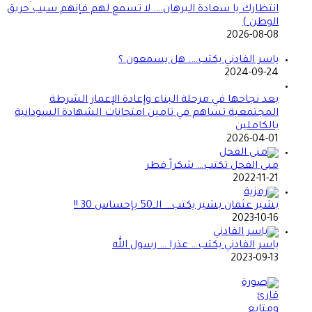
انتظارك يا سعادة البرهان…. لا تسمع لهم فإنهم سبب حريق
الوطن )
2026-08-08
ياسر الفادني يكتب…. هل يسمعون ؟
2024-09-24
بعد نجاحها في مرحلة البناء وإعادة الإعمار الشرطة
المجتمعية تساهم في تامين امتحانات الشهادة السودانية
بالكاملين
2026-04-01
منى الفحل تكتب… شكراً قطر
2022-11-21
بشير عثمان بشير يكتب… الــ50 بإحساس 30 !!
2023-10-16
ياسر الفادني يكتب… عذرا … رسول الله
2023-09-13