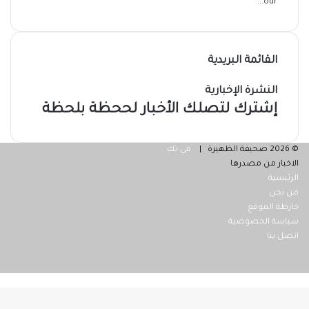
our...
القائمة البريدية
النشرة الإخبارية
إشترك لتصلك الأخبار لححظة بلحظة
© 2026 صحيفة الظهيرة |
مي تك
الاخبار من مصدرها
الرئيسية
من نحن
خارطة الموقع
سياسة الخصوصية
اتصل بنا
فيسبوك
‫X
ر
لذهاب
لى