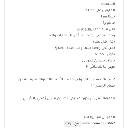
الشفخانة
المارقين على الظلط
تسألهم !
مالكوم؟
نعل ما عندكم (زول) عيان
وهكذا تقضي يومها بحثاً عن الشمارات والأخبار
(فاااا قال ليك)
لمن تجي راجعة بيتها وقت صلاة الظهر!
تقول لأحفادها ….
يا ولاد جيبو ليّ الكُرسي
كُرعي ما شايلّاتنِّي !!!
*يشيلنك كيف يا حاجة وإنتي ماشاء الله شغالة غواصة برمائية من
صباح الرحمن*!!!
فحقيقة أتمنى أن يكون صديقي الصادق ما زال يُصلي بلا كُرسي .
الخميس ٨/يناير/٢٠٢٦م
نسخ الرابط