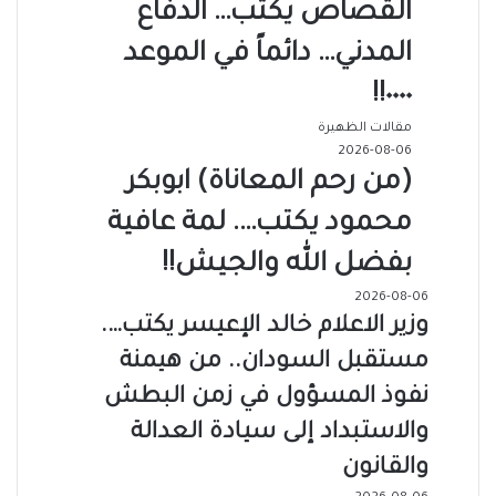
القصاص يكتب… الدفاع
المدني… دائماً في الموعد
٠٠٠٠!!
مقالات الظهيرة
2026-08-06
(من رحم المعاناة) ابوبكر
محمود يكتب…. لمة عافية
بفضل الله والجيش!!
2026-08-06
وزير الاعلام خالد الإعيسر يكتب….
مستقبل السودان.. من هيمنة
نفوذ المسؤول في زمن البطش
والاستبداد إلى سيادة العدالة
والقانون