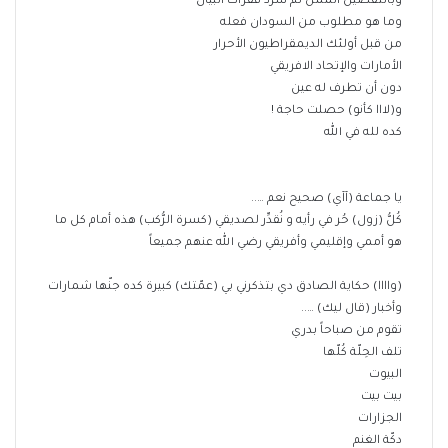
وبالتفصيل المُملّ تم سرد فقرات البيان
وما هو مطلوب من السودان فعله
من قبل أولئك الديمقراطيون الأحرار
الأمارات والإتحاد الافريقي
دون أن تطرف له عين
و(لااا كأنو) حصلت حاجة !
كده لله في الله
يا جماعة (آآي) صحيح نعم …..
كُلُّ (زول) حُر في رأيه و نُقدِّر لصديقي (كسرة الرُّكب) هذه أمام كل ما
هو أممي وإقليمي وأفريقي رضي الله عنهم جميعاً
(واااا) حكاية الصادق دي بتذكرني بي (عمّتك) كبيرة كده جنّها شمارات
وأخبار (قال ليك) …..
تقوم من صباحاً بدري
تلف الحِلّة كُلّها
البيوت
بيت بيت
الجزارات
دكّة الغنم