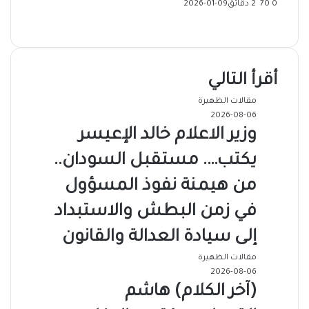
0
70
2 دقائق
2026-01-09
‫X
فيسبوك
ماسنجر
ماسنجر
تيلقرام
طباعة
واتساب
مشاركة
عبر
البريد
أقرأ التالي
مقالات الظهيرة
2026-08-06
وزير الاعلام خالد الإعيسر
يكتب…. مستقبل السودان..
من هيمنة نفوذ المسؤول
في زمن البطش والاستبداد
إلى سيادة العدالة والقانون
مقالات الظهيرة
2026-08-06
(آخر الكلام) هاشم