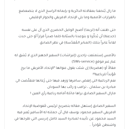
ما زال يُتحفنا بمقالاته الدائرية و بإيمانه الراسخ الذي لا يتضعضع
بالقرارات الأممية وما يلي الإتحاد الافريقي والجوار الإقليمي
حتى ظننت أنه (لربما) أصبح الوكيل الحصري الذي آل على نفسه
(جدعنة) أن يُذكِّرنا و يتوعدنا بالسبّابة كلما صدراً قراراً أو حتى حدث
لقاءاً عابراً بتلك (المنابر المُقدّسة) في نظر الصادق
بالأمس إستمتعت بإحدى (إنبراشات) السفير الجهبز الذي لا يُشق له
غبار عبر موقع (5Ws-service)
مقالاً أو (هضربة) إن شئت يقول عنوانها *الإتحاد الأفريقي ما برح
مُؤيداً للرباعية*!
نعم الرباعية التى إنفض سامرها وزهد فيها حتى رُعاتها فتقلّصت الى
مبادرة بن سلمان ، ترامب و رحّب بها السودان
مازال السفير الصادق يراها ماثلة أمامه رباعية رأي العين !
السفير الصادق إستهل مقاله بتصريح لرئيس مُفوضية الإتحاد
الافريقي السفير محمود يوسف قال أن حملته له الأسافير يُعبر فيه
السيد محمود عن تأييده لمبادرة السيد كامل إدريس التي طرحها في
واشنطن مُؤخراً …