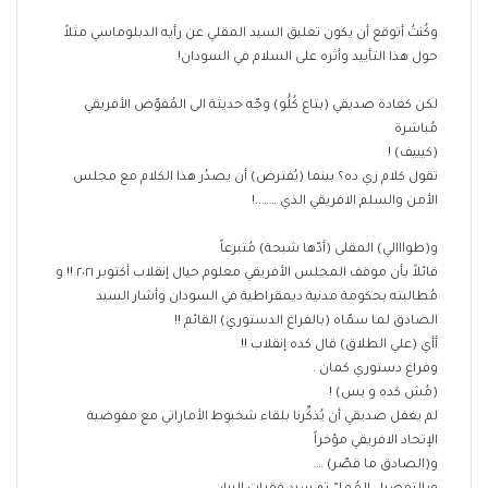
وكُنتُ أتوقع أن يكون تعليق السيد المقلي عن رأيه الدبلوماسي مثلاً
حول هذا التأييد وأثره على السلام في السودان!
لكن كعادة صديقي (بتاع كُلُْو) وجّه حديثة الى المُفوّض الأفريقي
مُباشرة
(كيييف) !
تقول كلام زي ده؟ بينما (يُفترض) أن يصدُر هذا الكلام مع مجلس
الأمن والسلم الافريقي الذي ……..!
و(طوااالي) المقلى (أدّها شبحة) مُتبرعاً
قائلاً بأن موقف المجلس الأفريقي معلوم حيال إنقلاب أكتوبر ٢٠٢١ !! و
مُطالبته بحكومة مدنية ديمقراطية في السودان وأشار السيد
الصادق لما سمّاه (بالفراغ الدستوري) القائم !!
أأي (علي الطلاق) قال كده إنقلاب !!
وفراغ دستوري كمان .
(مُش كده و بس) !
لم يغفل صديقي أن يُذكِّرنا بلقاء شخبوط الأماراتي مع مفوضية
الإتحاد الافريقي مؤخراً
و(الصادق ما قصّر) ….