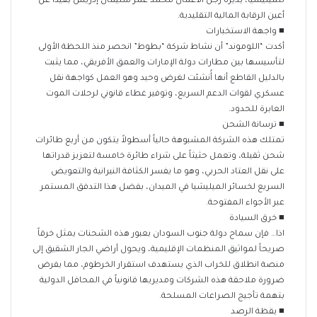
للميليشيا، يديره رجل الأعمال محمد عمر سليمان إدريس بعيداً عن
أعين الرقابة المالية التقليدية.
​■ واجهة الاستخبارات
أكدت “اللوموند” أن نشاط شركة “بطوط” انحصر منذ اللحظة الأولى
لتأسيسها بين مطارات دولة الإمارات والعمق الأفريقي، مما يثبت
بالدليل القاطع أنها أُنشئت لغرض وحيد وهو العمل كواجهة نقل
عسكري لقوات الدعم السريع، وتوفير غطاء قانوني لرحلات الموت
العابرة للحدود.
​■ ترسانة الشحن
تمتلك هذه الشركة المشبوهة حالياً أسطولاً يتكون من أربع طائرات
شحن ثقيلة، وتعمل حثيثاً على شراء طائرة خامسة لتعزيز قدراتها
على نقل العتاد الحربي، وهو ما يفسر الكثافة النيرانية والتعويض
السريع لخسائر الميليشيا في الميدان، بفضل هذا التدفق المستمر
عبر الأجواء المفتوحة.
​■ خرق السيادة
اذا… فإن سماح دولة جنوب السودان بعبور هذه الشحنات يمثل خرقاً
صريحاً لمواثيق المنظمات الإقليمية، ويحول أراضي الجار الشقيق إلى
منصة انطلاق للخراب الذي يستهدف استقرار الخرطوم، مما يفرض
ضرورة ملاحقة هذه الشركات ومديريها قانونياً في المحافل الدولية
بتهمة تأجيج الصراعات المسلحة.
​■ يقظة الرصد