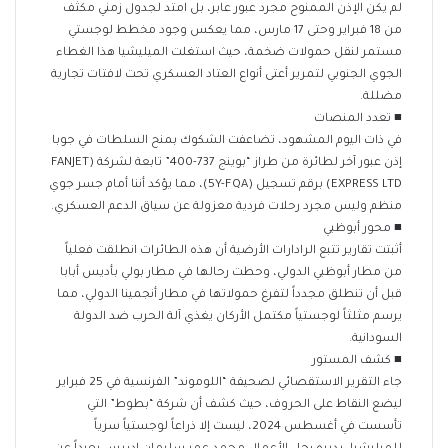
لم يكن الإذن الممنوح مجرد عبور عابر، بل امتد لجدول زمني مكثف
من 18 فبراير وحتى 17 مارس، مما يعكس وجود مخطط لوجستي
مستمر لنقل حمولات ضخمة، حيث استغلت الميليشيا هذا الغطاء
الجوي الجنوبي لتمرير أعتى أنواع العتاد العسكري تحت لافتات تجارية
مضللة.
​■ تعدد المنصات
في ذات اليوم المشهود، تضاعفت الشكوك بمنح السلطات في جوبا
إذن عبور آخر لطائرة من طراز “بوينج 737-400” تابعة لشركة (FANJET
EXPRESS LTD) برقم تسجيل (5Y-FQA)، مما يؤكد أننا أمام جسر جوي
منظم وليس مجرد رحلات فردية معزولة عن سياق الدعم العسكري.
​■ محور أبوظبي
أثبتت تقارير تتبع الرادارات الأرضية أن هذه الطائرات انطلقت فعلياً
من مطار أبوظبي الدولي، وحطت رحالها في مطار بولي بأديس أبابا
قبل أن تنطلق مجدداً لتفرغ حمولاتها في مطار أنجمينا الدولي، مما
يرسم مثلثاً لوجستياً مكتمل الأركان يغذي آلة الحرب ضد الدولة
السودانية.
​■ كشف المستور
جاء التقرير الاستقصائي لصحيفة “اللوموند” الفرنسية في 25 فبراير
ليضع النقاط على الحروف، حيث كشف أن شركة “بطوط” التي
تأسست في أغسطس 2024، ليست إلا ذراعاً لوجستياً سرياً