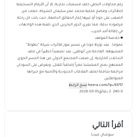
رغم محاولات التخفي خلف مسميات تجارية، إلا أن الأرقام التسجيلية
للطائرات وفضح ملكية محمد عمر سليمان للشركة، جعلت من
الصعب على جوبا أو غيرها إنكار الحقائق الدامغة، حيث باتت كل رحلة
مرصودة بدقة، مما يعري الدور التخريبي الذي تلعبه هذه الواجهات
في إطالة أمد الحرب.
​■ خلاصة الموقف
عموما… يعد تورط جوبا في تيسير عبور طائرات شركة “بطوط”
المشبوهة، القادمة من أبوظبي، يعد تصعيداً خطيراً في ملف
التدخلات الخارجية. إن صمت المجتمع الدولي عن هذا الجسر الجوي
الممنهج يمنح الميليشيا عمراً إضافياً للقتل، ويفرض على السودان
مراجعة شاملة لملف العلاقات الحدودية والأمنية مع جيرانها
المتواطئين
نسخ الرابط
0
240
2 دقائق
2026-03-01
‫X
فيسبوك
ماسنجر
ماسنجر
تيلقرام
طباعة
واتساب
مشاركة
عبر
البريد
أقرأ التالي
سوشال ميديا