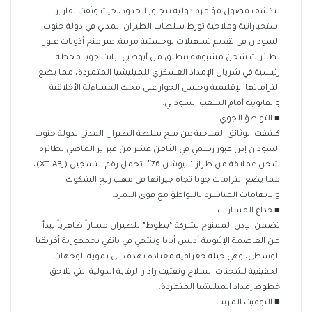
​تتكشف فصول مؤامرة دولية تتجاوز الحدود، حيث وثقت تقارير
استخباراتية وملاحية تورط سلطات الطيران المدني في دولة جنوب
السودان في تقديم تسهيلات لوجستية مريبة. عبر منح أذونات عبور
لطائرات شحن مشبوهة تنطلق من أبوظبي، باتت جوبا محطة
رئيسية في شريان الإمداد العسكري للميليشيا المتمردة، مما يضع
التزاماتها الإقليمية وحسن الجوار على محك المساءلة الأخلاقية
والقانونية أمام الشعب السوداني.
​■ التواطؤ الجوي
كشفت الوثائق الملاحية عن منح سلطة الطيران المدني بدولة جنوب
السودان إذن عبور رسمي في الثامن عشر من فبراير الماضي لطائرة
شحن عملاقة من طراز “اليوشن 76″، تحمل رقم التسجيل (XT-ABJ)،
مما يضع التزامات جوبا تجاه جيرانها في مهب ريح الشكوك
والاتهامات المباشرة بالتواطؤ مع قوى التمرد.
​■ خداع المسارات
تضمن الإذن الممنوح لشركة “بطوط” للطيران مساراً ظاهرياً يبدأ
من العاصمة الإثيوبية أديس أبابا وينتهي في بانقي بجمهورية أفريقيا
الوسطى، وهي حيلة جغرافية معتادة تهدف إلى تمويه الوجهات
الحقيقية لشحنات السلاح وتفتيت رادار الرقابة الدولية التي تلاحق
خطوط إمداد الميليشيا المتمردة.
​■ التوقيت المريب