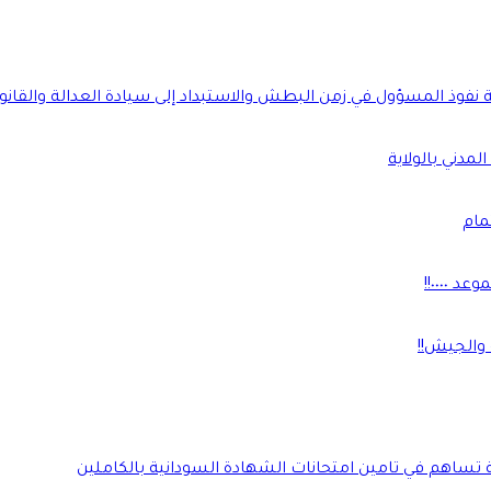
ة نفوذ المسؤول في زمن البطش والاستبداد إلى سيادة العدالة والقانو
لمدني بالولاية
مام
٠٠٠٠!!
 والجيش!!
ة تساهم في تامين امتحانات الشهادة السودانية بالكاملين