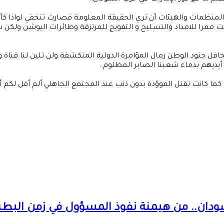
المنظمات والهيئات أن تري الحقيقة المعلومة فصارت تتخفي لواذا كأن 
ت ممرا للامداد والتسليح و التفويج للمرتزقة وطائرات اليوشن ولكن
وجحافل جنود الوطن رمال المؤامرة الدولية المنكشفة ولن تلين لنا ق
ديهم بدماء شعبنا الصابر المظلوم..
كما كانت تقتل الموؤدة بدون ذنب عند المجتمع الجاهلي ألم أقل لكم أ
سودان.. من هيمنة نفوذ المسؤول في زمن البطش