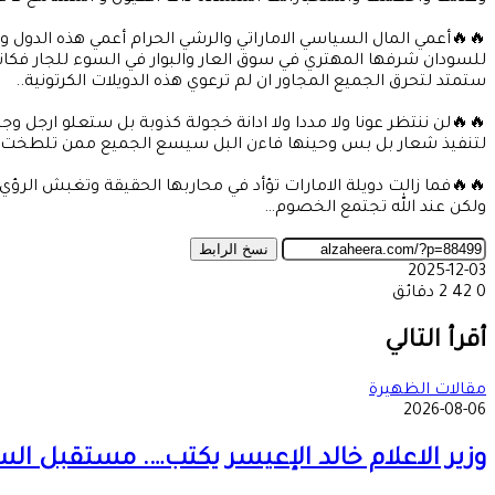
🔥🔥أعمي المال السياسي الاماراتي والرشي الحرام أعمي هذه الدول و
للسودان شرفها المهتري في سوق العار والبوار في السوء للجار فكان
ستمتد لتحرق الجميع المجاور ان لم ترعوي هذه الدويلات الكرتونية..
🔥🔥لن ننتظر عونا ولا مددا ولا ادانة خجولة كذوبة بل ستعلو ارجل 
لتنفيذ شعار بل بس وحينها فاءن البل سيسع الجميع ممن تلطخت أي
🔥🔥فما زالت دويلة الامارات تؤأد في محاربها الحقيقة وتغبش الرؤي 
ولكن عند الله تجتمع الخصوم…
نسخ الرابط
2025-12-03
0
42
2 دقائق
‫X
طباعة
تيلقرام
ماسنجر
ماسنجر
واتساب
مشاركة
فيسبوك
عبر
أقرأ التالي
البريد
مقالات الظهيرة
2026-08-06
وزير الاعلام خالد الإعيسر يكتب…. مستقبل ال