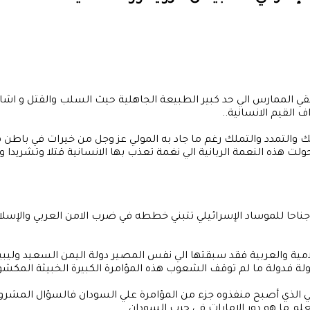
قي الممارس الي حد كبير الطبيعة الجاهلية حيث السلب والقتل و اشاع
 القيم الانسانية..
ك والتمدد والتملك رغم ما جاد به المولي عز وجل من خيرات في باطن هذه
حولت هذه النعمة الربانية الي نغمة تعذب بها الانسانية قتلا وتشريدا
ناحا للموساد الإسرائيلي تتبني خططه في ضرب الامن العربي والإسلا
إسلامية والعربية فقد سبقتها الي نفس المصير دولة اليمن السعيد ول
 دولة فدولة ما لم توقف الشعوب هذه المؤامرة الكبيرة الخبيثة المكشو
الذي أصبح منفذوه جزء من المؤامرة علي السودان فالسؤال المشروع هل 
لم ما هو دور الإمارات في حرب السودان..