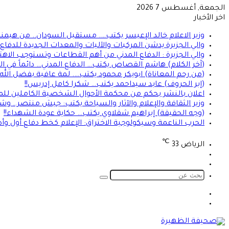
الجمعة, أغسطس 7 2026
اخر الأخبار
وزير الاعلام خالد الإعيسر يكتب…. مستقبل السودان.. من هيمن
والي الجزيرة يدشن المركبات والآليات والمعدات الجديدة للدفاع ا
والي الجزيرة : الدفاع المدني من أهم القطاعات وتستوجب الاهت
(آخر الكلام) هاشم القصاص يكتب… الدفاع المدني… دائماً في الموعد 
(من رحم المعاناة) ابوبكر محمود يكتب…. لمة عافية بفضل الله
(إبر الحروف) عابد سيداحمد يكتب… شكرا كامل إدريس!!
اعلان بالنشر بحكم من محكمة الأحوال الشخصية الكاملين للمد
وزير الثقافة والإعلام والآثار والسياحة يكتب: جيش منتصر.. و
(وجه الحقيقة) إبراهيم شقلاوي يكتب… حكاية عودة الشهداء!!
الحرب الناعمة وسيكولوجية الاختراق: الإعلام كخط دفاع أول وأ
℃
الرياض
33
تسجيل
الوضع
الدخول
المظلم
بحث
عن
الوضع
تسجيل
المظلم
الدخول