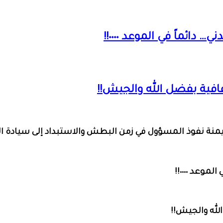
ائماً في الموعد ٠٠٠٠!!
عافية بفضل الله والجيش!!
يمنة نفوذ المسؤول في زمن البطش والاستبداد إلى سيادة ال
عد ٠٠٠٠!!
لله والجيش!!