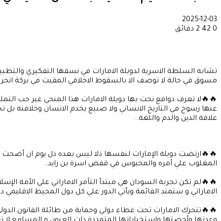
2025-12-03
0
42
2 دقائق
تشابه السلطة الاسرية لدويلة الامارات في نسقها التفكيري والتطبي
مسوق في حالة لا توصف الا بالسقوط الاخلاقي المقيت في بركة انحراف
🔥🔥لا تعرف دوافع نحت بها دويلة الامارات هذا المنحي غير حب التمل
عنها رسوخ في التاريخ الانساني ولا صنيع يخدم الانسان وخلافته بل ت
علاقة الدين والدم واللغة..
🔥🔥ارتضت دويلة الإمارات لنفسها ذلا ليس بعده ذل يوم ان أضحت ج
المغلوب علي أمره والمحبوس في قفص اسرة بن زايد..
🔥🔥لم تكن تجربة السودان هي مبتدأ التآمر الاماراتي علي الأمة ال
الاماراتي و ستمتد القائمة ويأتي الدور علي كل دول المحيط الاقليمي
🔥🔥تتحرك الامارات تحت غطاء دولي وحماية من طائلة القانون الدولي 
وعدتها وأحصتها واستخباراتها المتمددة ذات العيون و المسامع لا تع