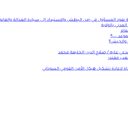
ة نفوذ المسؤول في زمن البطش والاستبداد إلى سيادة العدالة والقانو
لمدني بالولاية
مام
٠٠٠٠!!
 والجيش!!
عي عليه / صلاح الدين الخليفة محمد
شعب مقتدر
داة لإعادة تشكيل هيكل الأمن القومي السوداني