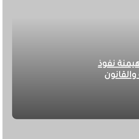
هيمنة نفوذ
والقانون
ون