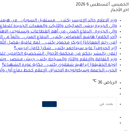
الخميس, أغسطس 6 2026
اخر الأخبار
وزير الاعلام خالد الإعيسر يكتب…. مستقبل السودان.. من هيمن
والي الجزيرة يدشن المركبات والآليات والمعدات الجديدة للدفاع ا
والي الجزيرة : الدفاع المدني من أهم القطاعات وتستوجب الاهت
(آخر الكلام) هاشم القصاص يكتب… الدفاع المدني… دائماً في الموعد 
(من رحم المعاناة) ابوبكر محمود يكتب…. لمة عافية بفضل الله
(إبر الحروف) عابد سيداحمد يكتب… شكرا كامل إدريس!!
اعلان بالنشر بحكم من محكمة الأحوال الشخصية الكاملين للمد
وزير الثقافة والإعلام والآثار والسياحة يكتب: جيش منتصر.. و
(وجه الحقيقة) إبراهيم شقلاوي يكتب… حكاية عودة الشهداء!!
الحرب الناعمة وسيكولوجية الاختراق: الإعلام كخط دفاع أول وأ
℃
الرياض
36
تسجيل
الوضع
الدخول
المظلم
بحث
عن
الوضع
تسجيل
المظلم
الدخول