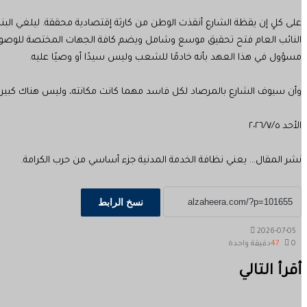
على كلٍ إن يقظة الشارع أنقذت الوطن من كارثة إقتصادية محققة. ليلغي ال
النائب العام فتح تحقيق موسع وشامل ويضم كافة الجهات المختصة للوصول 
مسؤول في هذا العهد بأنه خادمًا للشعب وليس سيدًا أو وصيًا عليه.
وأن سيوف الشارع بالمرصاد لكل فاسد مهما كانت مكانته، وليس هناك كبير عل
الأحد ٢٠٢٦/٧/٥
نشر المقال… يعني نظافة الخدمة المدنية جزء أساسي من حرب الكرامة.
نسخ الرابط
2026-07-05
0
47
دقيقة واحدة
‫X
طباعة
تيلقرام
ماسنجر
ماسنجر
واتساب
مشاركة
فيسبوك
أقرأ التالي
عبر
البريد