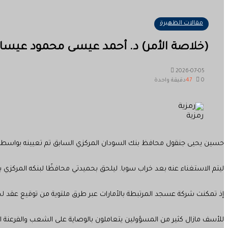
مقالات الظهيرة
(خلاصة الأمر) د. أحمد عيسى محمود عيساو
2026-07-05
0
47
دقيقة واحدة
رمزية
حسين يحيى جنقول محافظ بنك السودان المركزي السابق تم تعيينه بواسطة 
ليتم الاستغناء عنه بعد خراب سوبا. ليلحق بحميدتي محافظًا لبنكه المركزي بحك
إذ تمكنت شركة عسجد المرتبطة بالأمارات عبر طرق ملتوية من توقيع عقد لح
للأسف مازال كثير من المسؤولين يتعاملون بالوصاية على الشعب والفرعنة الإدا