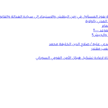
ة نفوذ المسؤول في زمن البطش والاستبداد إلى سيادة العدالة والقانو
لمدني بالولاية
مام
٠٠٠٠!!
 والجيش!!
عي عليه / صلاح الدين الخليفة محمد
شعب مقتدر
داة لإعادة تشكيل هيكل الأمن القومي السوداني