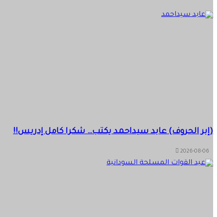
(آخر الكلام) هاشم القصاص يكتب… الدفاع المدني… دائماً في الموعد
2026-08-06
(من رحم المعاناة) ابوبكر محمود يكتب…. لمة عافية بفضل الل
(إبر الحروف) عابد سيداحمد يكتب… شكرا كامل إدريس!!
2026-08-06