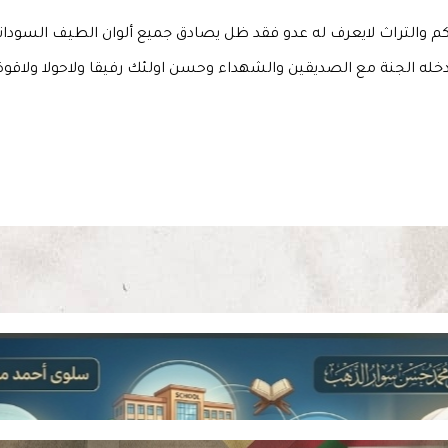
الحكم والتراث لايعرف له عدو فقد ظل يصادق جميع ألوان الطيف السود
خله الجنة مع الصديقين والشهداء وحسن اولئك رفيقا ولاحولا ولاقوة ا