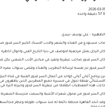
2026-03-31
0
57
دقيقة واحدة
الظهيرة – علي يوسف تبيدي :
مات مستودع فن الغناء والشعر والادب الاستاذ الكبير السر قدور صاحب
كان الرجل يمثل مرجعية لاتوصف في دنيا التاريخ الفني واحوال اباطرة
كان السر قدور صاحب عبقرية وتفرد في ميادين الأدب الشعبي بكل قد
السر قدور نذر نفسه لرسالة التطريب والغناء وقضى سنوات عمره المد
الاستثنائي نقطة تحول في مسيرة جميع المطربين الذين يظهرون في ه
جاءت هذه المعطيات انطلاقا من عبقرية السر قدور وخبرته الثرة في
كان السر قدور من فحول شعراء الأغنية واتسمت مدرستة الشعرية بالا
وقد اتخذ القاهرة محطة دائمة له منذ سنوات طويله وعطر مجالسها ا