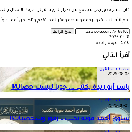
المتدفقة.
كان السر قدور رجل مجتمع من طراز الدرجة الاولي عارفا بالامثال و
رحم الله السر قدور رحمه واسعه وغفر له ماتقدم وتاخر من أعماله وأد
نسخ الرابط
2026-03-31
0
57
دقيقة واحدة
‫X
طباعة
تيلقرام
ماسنجر
ماسنجر
واتساب
مشاركة
فيسبوك
عبر
أقرأ التالي
البريد
مقالات الظهيرة
2026-08-08
ياسر أبو ريدة يكتب …. جوبا ليست حصانة!!
مقالات الظهيرة
2026-08-08
سلوى أحمد موية تكتب… رموز وشخصيات!!