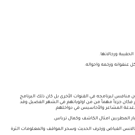
لحقيبة ورجالاتها.
ل عنفوانه وزخمه واحواله.
 قدور الفنية في قناة النيل الازرق فكان برنامجه يحوز على أعلى مشاهدة لمدة ١٧عاما متواصلة دون منافس لبرنامجه في القنوات الأخرى بل كان ذلك البرنامج
فكان جزءاً مهماً من من اولوياتهم في الشهر الفضيل وقد
ودغدغة المشاعر والأحاسيس في دواخلهم.
ار المطربين امثال الكاشف وكمال ترباس.
بالانس الفياض وزخرف الحديث وسحر المواقف والمعلومات الثرة