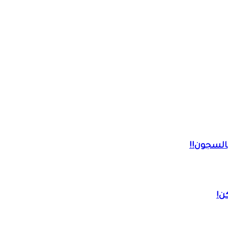
السجون!!
ن!