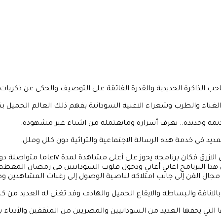
 الذاكرة الحديدية والقدرة الفائقة على التوصيف والحكي عن ذكريات ا
 الغناء والطرب وشعراء الاغنية السودانية بفهم ذلك العالم الجميل بك
يمه وجديده.. يعرف أسراره ومايعتمله من اشياء غير مشهوده.
يد في خدمة هذه الرسالة الاجتماعية والتراثية دون كلل وملل.
برز برنامج أغاني أغاني كواحد من أعمال السر
ذا البرنامج اغاني أغاني ودخول قلوب السودانيين في رمضان المعظم 
 مجال الفن إلى جانب امتلاكه لناصية الوصول إلى رغبات المشاهدين 
ناقة والبساطة والايقاع الجميل والهادف وقد تغني له العديد من كب
لتي يحفها العديد من السودانيين والمصريين من المثقفين والأدباء 