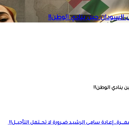
ـرة…إعـادة سامـى الرشيـد ضـرورة لا تحــتمل التأجيــل!!