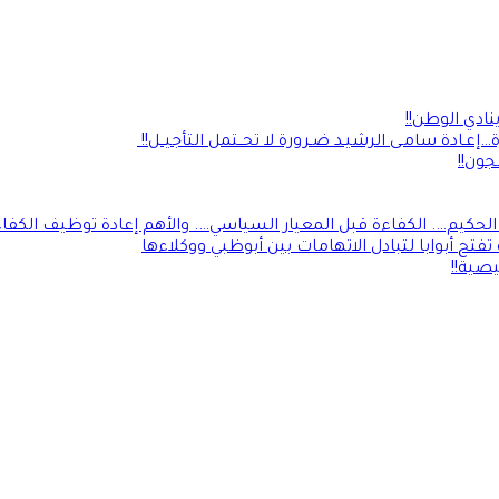
إعـادة سامـى الرشيـد ضـرورة لا تحــتمل التأجيــل!!
ون!!
كيم…. الكفاءة قبل المعيار السياسي…. والأهم إعادة توظيف الكفاءأ
فتح أبوابا لتبادل الاتهامات بين أبوظبي ووكلاءها
صية!!