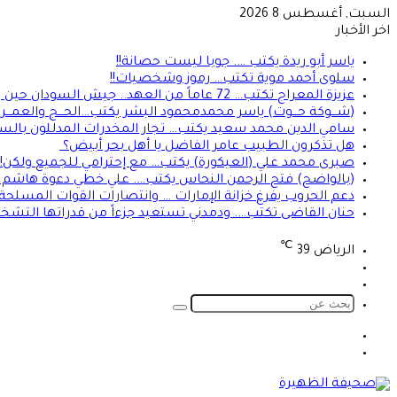
السبت, أغسطس 8 2026
اخر الأخبار
ياسر أبو ريدة يكتب …. جوبا ليست حصانة!!
سلوى أحمد موية تكتب… رموز وشخصيات!!
عزيزة المعراج تكتب… 72 عاماً من العهد.. جيش السودان حين ينادي الوطن!!
(شـــوكة حـــوت) ياسر محمدمحمود البشر يكتب…الحـــج والعمـــرة…
سامي الدين محمد سعيد يكتب… تجار المخدرات المدللون بالسج
هل تذكرون الطبيب عامر الفاضل يا أهل بحر أبيض؟
صبرى محمد علي (العيكورة) يكتب… مع إحترامي للجميع ولكن!
(بالواضح) فتح الرحمن النحاس يكتب…. علي خطي دعوة هاشم الح
دعم الحروب يفرغ خزانة الإمارات … وانتصارات القوات المسلحة ت
حنان القاضى تكتب…. ودمدني تستعيد جزءاً من قدراتها التشخي
℃
الرياض
39
تسجيل
الوضع
الدخول
المظلم
بحث
عن
الوضع
تسجيل
المظلم
الدخول