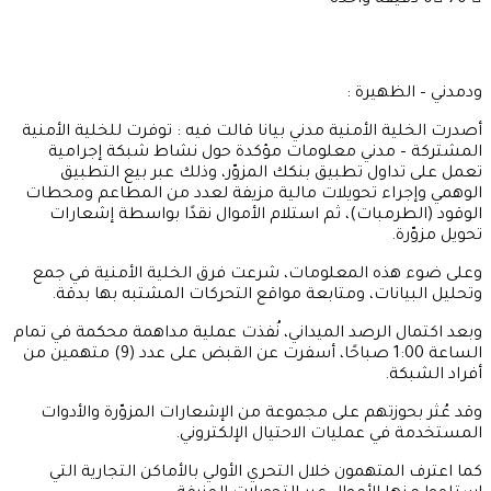
70
0
دقيقة واحدة
ودمدني – الظهيرة :
أصدرت الخلية الأمنية مدني بيانا قالت فيه : توفرت للخلية الأمنية
المشتركة – مدني معلومات مؤكدة حول نشاط شبكة إجرامية
تعمل على تداول تطبيق بنكك المزوّر، وذلك عبر بيع التطبيق
الوهمي وإجراء تحويلات مالية مزيفة لعدد من المطاعم ومحطات
الوقود (الطرمبات)، ثم استلام الأموال نقدًا بواسطة إشعارات
تحويل مزوّرة.
وعلى ضوء هذه المعلومات، شرعت فرق الخلية الأمنية في جمع
وتحليل البيانات، ومتابعة مواقع التحركات المشتبه بها بدقة.
وبعد اكتمال الرصد الميداني، نُفذت عملية مداهمة محكمة في تمام
الساعة 1:00 صباحًا، أسفرت عن القبض على عدد (9) متهمين من
أفراد الشبكة.
وقد عُثر بحوزتهم على مجموعة من الإشعارات المزوّرة والأدوات
المستخدمة في عمليات الاحتيال الإلكتروني.
كما اعترف المتهمون خلال التحري الأولي بالأماكن التجارية التي