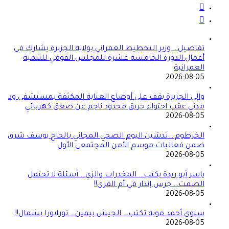
تفاصيل… وزير التخطيط العمراني بولاية الجزيرة يشارك في
أعمال الدورة الخامسة عشرة للمجلس القومي للتنمية
العمرانية
2026-08-05
والي الجزيرة يقف على أوضاع العناية المكثفة بمستشفى ود
مدني عقب احتواء حريق محدود ناجم عن صعق كهربائي
2026-08-05
الخرطوم… تدشين اليوم الصحي المجاني بالحاج يوسف شرق
ضمن فعاليات موسم الأمن المجتمعي الأول
2026-08-05
ياسر أبو ريدة يكتب… المخدرات والزي… أسئلة لا تحتمل
الصمت… جرس إنذار في أم القرى!!
2026-08-05
سلوى أحمد موية تكتب… الجيش بيمين… تورابورا بشمال!!
2026-08-05