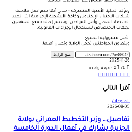
استلموا منها الأموال عبر التحويلات المزيفة.
وتؤكد الخلية الأمنية المشتركة – مدني أنها ستواصل ملاحقة
شبكات الاحتيال الإلكتروني وكافة الأنشطة الإجرامية التي تهدد
الاقتصاد المحلي وأمن المواطن، وستتم إحالة جميع المتهمين
لجهات الاختصاص لاستكمال الإجراءات القانونية.
الأمن مسؤولية الجميع
وبتعاون المواطنين تُحمى الولاية ويُصان أهلها.
نسخ الرابط
2025-11-26
70
0
دقيقة واحدة
مشاركة
تيلقرام
‫X
واتساب
ماسنجر
ماسنجر
طباعة
فيسبوك
عبر
البريد
أقرأ التالي
المنوعات
2026-08-05
تفاصيل… وزير التخطيط العمراني بولاية
الجزيرة يشارك في أعمال الدورة الخامسة