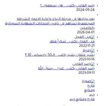
ياسر الفادني يكتب…. هل يسمعون ؟
2024-09-24
بعد نجاحها في مرحلة البناء وإعادة الإعمار الشرطة
المجتمعية تساهم في تامين امتحانات الشهادة السودانية
بالكاملين
2026-04-01
منى الفحل تكتب… شكراً قطر
2022-11-21
بشير عثمان بشير يكتب… الــ50 بإحساس 30 !!
2023-10-16
ياسر الفادني يكتب… عذرا … رسول الله
2023-09-13
قارئ ومتابع جيد