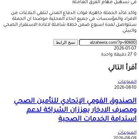
سهيل مهام الفرق العاملة
 قائد الحملة جاهزية قوات الدفاع المدني لتلقي البلاغات من
راد والمؤسسات في جميع انحاء المحلية موضحا ان الحملة
اصل لمدة اسبوع ضمن خطة شاملة لاعادة الاستقرار الصحي
ئي
نسخ الرابط
2026-0
دقيقة واحدة
ة
ام
جر
جر
اب
ركة
بوك
 التالي
د
وعات
2026-0
ندوق القومي الإتحادي للتأمين الصحي
رف الادخار يعززان الشراكة لدعم
دامة الخدمات الصحية
وعات