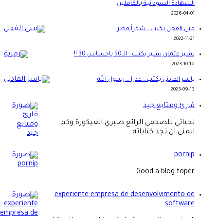
الشهادة السودانية بالكاملين
2026-04-01
منى الفحل تكتب… شكراً قطر
2022-11-21
بشير عثمان بشير يكتب… الــ50 بإحساس 30 !!
2023-10-16
ياسر الفادني يكتب… عذرا … رسول الله
2023-09-13
قارئ ومتابع جيد
تحياتي للصحفي الرائع صبري العيكورة وكم
اتمنى ان تجد كتاباته...
pornip
Good a blog toper...
experiente empresa de desenvolvimento de
software