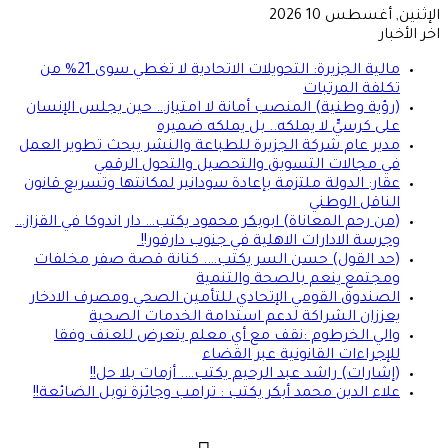
ين, أغسطس 10 2026
لأخبار
مالية الجزيرة: التحويلات الاتحادية لا تغطي سوى 21% من
تكلفة المرتبات
(رؤية وطنية) المنصب أمانة لا امتياز… حين يجلس الإنسان
على كرسيٍّ لا يملكه.. بل يملكه ضميره
مدير عام شركة الجزيرة للطباعة والنشر يبحث تطوير العمل
في مجالات التسويق والتحصيل والتحول الرقمي
عقار: الدولة ملتزمة بإعادة سودانير لمكانتها وتسريع قانون
الناقل الوطني
(من رحم المعاناة) ابوبكر محمود يكتب… دار اندوكا في القزاز…
وجرسة الادارات الاهلية في جنوب دارفور!!
(حد القول) حسن السر يكتب…. كنانة قصة صفر مخلفات
ومجتمع ينعم بالصحة والتنمية
الصندوق القومي الإتحادي للتأمين الصحي ومصرف الادخار
يعززان الشراكة لدعم استدامة الخدمات الصحية
والي الخرطوم :نقف مع أي معلم يتعرض للعنف وفقا
للإجراءات القانونية عبر القضاء
(إشارات) راشد عبد الرحيم يكتب…. أزمات بلا حل!!
علاء الدين محمد أبكر يكتب : ترامب وجائزة نوبل الضائعة!!