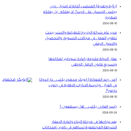
(رؤية وطنية) المنصب أمانة لا امتياز… حين
يجلس الإنسان على كرسيٍّ لا يملكه.. بل يملكه
ضميره
2026-08-10
مدير عام شركة الجزيرة للطباعة والنشر يبحث
تطوير العمل في مجالات التسويق والتحصيل
والتحول الرقمي
2026-08-10
عقار: الدولة ملتزمة بإعادة سودانير لمكانتها
وتسريع قانون الناقل الوطني
2026-08-10
(من رحم المعاناة) ابوبكر محمود يكتب… دار اندوكا
في القزاز… وجرسة الادارات الاهلية في جنوب
دارفور!!
2026-08-10
ياسر الفادني يكتب…. هل يسمعون ؟
2024-09-24
بعد نجاحها في مرحلة البناء وإعادة الإعمار
الشرطة المجتمعية تساهم في تامين امتحانات