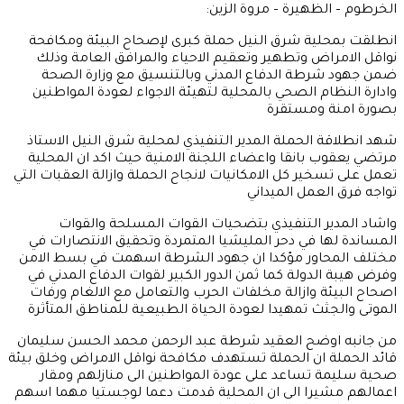
طوم – الظهيرة – مروة الزين:
قت بمحلية شرق النيل حملة كبرى لإصحاح البيئة ومكافحة
ل الامراض وتطهير وتعقيم الاحياء والمرافق العامة وذلك
جهود شرطة الدفاع المدني وبالتنسيق مع وزارة الصحة
رة النظام الصحي بالمحلية لتهيئة الاجواء لعودة المواطنين
ة امنة ومستقرة
انطلاقة الحملة المدير التنفيذي لمحلية شرق النيل الاستاذ
ي يعقوب بانقا واعضاء اللجنة الامنية حيث اكد ان المحلية
 على تسخير كل الامكانيات لانجاح الحملة وازالة العقبات التي
ه فرق العمل الميداني
د المدير التنفيذي بتضحيات القوات المسلحة والقوات
اندة لها في دحر المليشيا المتمردة وتحقيق الانتصارات في
ف المحاور مؤكدا ان جهود الشرطة اسهمت في بسط الامن
 هيبة الدولة كما ثمن الدور الكبير لقوات الدفاع المدني في
ح البيئة وازالة مخلفات الحرب والتعامل مع الالغام ورفات
تى والجثث تمهيدا لعودة الحياة الطبيعية للمناطق المتأثرة
انبه اوضح العقيد شرطة عبد الرحمن محمد الحسن سليمان
 الحملة ان الحملة تستهدف مكافحة نواقل الامراض وخلق بيئة
 سليمة تساعد على عودة المواطنين الى منازلهم ومقار
لهم مشيرا الى ان المحلية قدمت دعما لوجستيا مهما اسهم