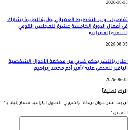
2026-0
يل… وزير التخطيط العمراني بولاية الجزيرة يشارك
أعمال الدورة الخامسة عشرة للمجلس القومي
مية العمرانية
2026-0
ن بالنشر بحكم غيابي من محكمة الأحوال الشخصية
قير للمدعي عليه /أمير آدم محمد إبراهيم
2026-0
 تعليقاً
تم نشر عنوان بريدك الإلكتروني.
الحقول الإلزامية مشار إليها بـ
*
ليق
*