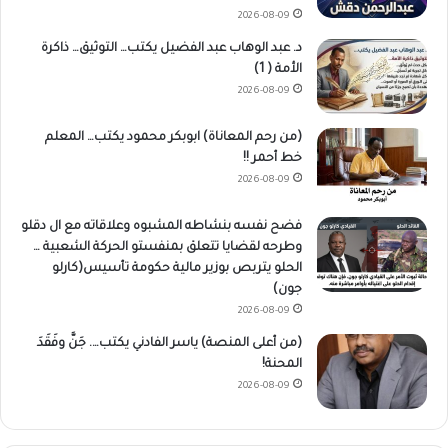
2026-08-09
د. عبد الوهاب عبد الفضيل يكتب… التوثيق… ذاكرة
الأمة ( 1)
2026-08-09
(من رحم المعاناة) ابوبكر محمود يكتب… المعلم
خط أحمر !!
2026-08-09
فضح نفسه بنشاطه المشبوه وعلاقاته مع ال دقلو
وطرحه لقضايا تتعلق بمنفستو الحركة الشعبية …
الحلو يتربص بوزير مالية حكومة تأسيس(كارلو
جون)
2026-08-09
(من أعلى المنصة) ياسر الفادني يكتب…. جَنَّ وفَقَدَ
المحنة!
2026-08-09