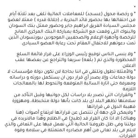
*
* و رخصة محول (عسجد) للمعاملات المالية تلغى بعد ثلاثة أيام
من احتفالها بها بحضور قائد البحرية بـ (جلالة قدره ) ممثلا لعضو
مجلس السيادة الفريق ابراهيم جابر وحضور ممثل بنك السودان
والبنوك التي وقعت مع الشركة بمباركة البنك المركزي المانح
للرخصة وأجهزة الإعلام والصحفيين الموجودين ببورتسودان الذين
تمت دعوتهم للاحتفال المقام تحت رعاية العضو السيادى.
* ولا ينسى الناس توقيع رئيس الوزراء على قرار قائمة السلع
المحظورة والذي تم ( بلعه) سريعا والتراجع عن بعضها عقب
الاعلان
* والأمثلة تطول وتلتقي في اننا بحاجة لان نكون دولة مؤسسات لا
دولة جماعات وإلا يصدر أي قرار دون ان يستكمل دورته و دراساته
ومعرفة حتي اثارة السالبة المتوقعة والتحوط لها بالمعالجات
اللازمة
* والقرارات التي تصدر بلا دراسات لكل جوانبها وقبل التأكد من
سلامتها تظهر البلد اى بلد كانت بأنها دولة متخبطة، ومهزوزة
فهيبة الدول في قراراتها
* ولايمكن لأي جهة أن تتنصل عن قراراتها لارتفاع أصوات (هنا
وهناك) الا اذا كان القرار قد (طبخ) في الظلام وهذا مالانريده في
دولتنا وفي ظل ظروفنا الحالية التي نعمل فيها على التعافي والذي
لايتم فى بلد تعاني من أهم مصادره المتمثلة في سلامة وقوة
القرارات.