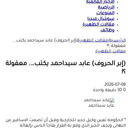
الأخبار العالمية
الرياضية
المنوعات
سوشال ميديا
مقالات الظهيرة
وظائف
الرئيسية
|
مقالات الظهيرة
|
(إبر الحروف) عابد سيداحمد يكتب….
معقولة ؟!
مقالات الظهيرة
(إبر الحروف) عابد سيداحمد يكتب…. معقولة
؟!
2026-07-08
0
30
دقيقة واحدة
عابد سيداحمد
* الحكومة تعين وكيل جديد للخارجية وقبل أن تصمت الاسافير عن
التهانى ويجف الحبر الذى وقع به القرار يفاجأ الناس بإلغائه