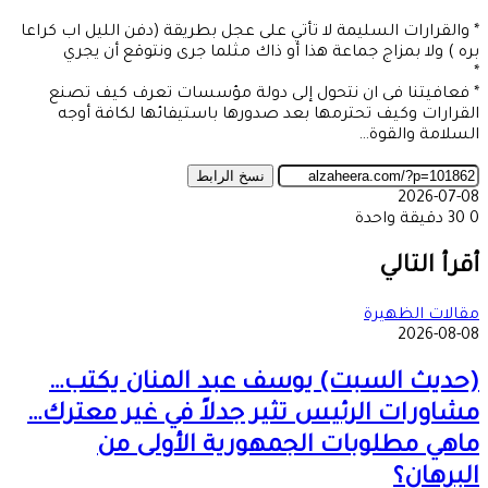
* والقرارات السليمة لا تأتي على عجل بطريقة (دفن الليل اب كراعا
بره ) ولا بمزاج جماعة هذا أو ذاك مثلما جرى ونتوقع أن يجري
*
* فعافيتنا فى ان نتحول إلى دولة مؤسسات تعرف كيف تصنع
القرارات وكيف تحترمها بعد صدورها باستيفائها لكافة أوجه
السلامة والقوة…
نسخ الرابط
2026-07-08
0
30
دقيقة واحدة
‫X
طباعة
تيلقرام
ماسنجر
ماسنجر
واتساب
مشاركة
فيسبوك
عبر
أقرأ التالي
البريد
مقالات الظهيرة
2026-08-08
(حديث السبت) يوسف عبد المنان يكتب…
مشاورات الرئيس تثير جدلاً في غير معترك…
ماهي مطلوبات الجمهورية الأولى من
البرهان؟