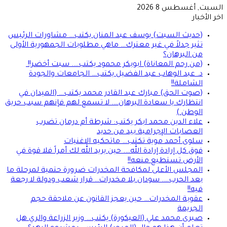
السبت, أغسطس 8 2026
اخر الأخبار
(حديث السبت) يوسف عبد المنان يكتب… مشاورات الرئيس
تثير جدلاً في غير معترك… ماهي مطلوبات الجمهورية الأولى
من البرهان؟
(من رحم المعاناة) ابوبكر محمود يكتب…. سبت أخضر!!
د. عبد الوهاب عبد الفضيل يكتب… الجامعات والجودة
الشاملة!!
(صوت الحق) مبارك عبد القادر محمد يكتب… (الميدان في
انتظارك يا سعادة البرهان…. لا تسمع لهم فإنهم سبب حريق
الوطن )
علاء الدين محمد ابكر يكتب: شرطة أم درمان تضرب
العصابات الإجرامية بيد من حديد
سلوى أحمد موية تكتب… ماتحكيه الاغنيات
فوق كل إرادة إرادة الله…. حين يريد الله لك أمراً فلا قوة في
الأرض تستطيع منعه!!
المجلس الأعلى لمكافحة المخدرات ضرورة حتمية لمرحلة ما
بعد الحرب…. سودان بلا مخدرات.. قرار شعب ودولة لا رجعة
فيه!!
عقوبة المخدرات… حين يعجز القانون عن ملاحقة حجم
الجريمة
صبرى محمد علي (العيكورة) يكتب… وزير الزراعة والري هل