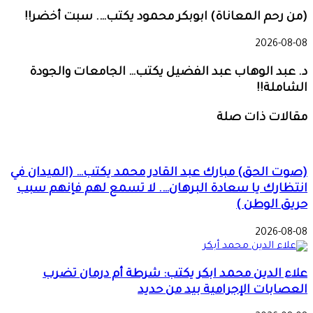
(من رحم المعاناة) ابوبكر محمود يكتب…. سبت أخضر!!
2026-08-08
د. عبد الوهاب عبد الفضيل يكتب… الجامعات والجودة
الشاملة!!
مقالات ذات صلة
(صوت الحق) مبارك عبد القادر محمد يكتب… (الميدان في
انتظارك يا سعادة البرهان…. لا تسمع لهم فإنهم سبب
حريق الوطن )
2026-08-08
علاء الدين محمد ابكر يكتب: شرطة أم درمان تضرب
العصابات الإجرامية بيد من حديد