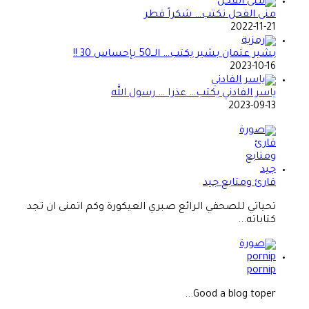
منى الفحل تكتب… شكراً قطر
2022-11-21
بشير عثمان بشير يكتب… الــ50 بإحساس 30 !!
2023-10-16
ياسر الفادني يكتب… عذرا … رسول الله
2023-09-13
قارئ ومتابع جيد
تحياتي للصحفي الرائع صبري العيكورة وكم اتمنى ان تجد
كتاباته...
pornip
Good a blog toper...