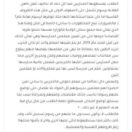
الطلاب يقسطونها للمدارس فما كل ذلك الا تكاليف تثقل كاهل
الغلابة برسوم تشمل حتى الصفوف الاولى في مثل هذه الظروف
القاسية اما كان علينا استثناءها كلها مثلا لنوفرها لرسوم نهاية عام؟
( فالضرورات تبيح المحظورات يا سادتي) خاصة في مثل وقتنا هذا
الذي يعاني.منه جميع سكان الولاية فالوزارة نفسها تشكو ظرفا
اقتصاديا حرمها حتى من تعيين معلمين لمدارسها وهي تعاني كذلك
من قبل فمنذ عام 2013. لم يتم تعيينها لمعلم واحد ثم لتاتي الحرب
لتزيد الطين بله. بمعاناة ما تبقى من معلميها بنقصها منهم بببلوغ
سن معاشات لبعضهم ووفيات بعضهم وقتل وتجريح آخرين مما
جعل المدارس تستعين اغلبها بالخريجين فتعمل غالبية مدارسها
بمتعاونين. فكم من مدرسة ليس بها غير معلم واااحد او معلمين
اثنين.
والبعض خال تماااما من معلم حكومي.فالتجريبي يا سادتي لمن
احضرنا لهم معلمين يدرسونهم كل المواد بلا نقصان حتي توضع.
عليهم رسوما تناسب كذلك مقتضيات وضعهم وبمراعاة نسب بما
يستحق لوضع امتحان فيستطيع دفعه الطلاب من مال يراع فيه
هدف التعليم لا غير ذلك….؟
فالطلاب لا يزالون يسددون ما عليهم من رسوم تسجيل كانت وقد
كانت باكثر مما يستطيعونه لتاتي عليها اخرى واخر لا يأمنوا مجئها!
رغم ظروفهم النفسيه والمعيشية…