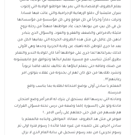
مباشراً لمستقبل ابنائهم في العملية التعليمية في الولاية، فالكل
يعلم الظروف الإقتصادية التي يمر بها مواطنو الولاية التي إكتوت
بنيران مليشيا آل دقلو الإرهابية الإجرامية،والتي عاثت فيها فسادا.
وتركت دماراً وخراباً في كل موقعٍ وفي كل مؤسسةٍ من مؤسساتها
بل في كل بيتٍ من بيوتها،حيث عاد مواطنها منهكاً من رحلة نزوحٍ
مليئة بالامراض والضعف والفقر،و والعوذ، والسؤال الذي يتبادر
لذهن كل عاقل في مثل هذه الظروف الحرجه التي يعانيها الكل من
بعد ما جرى للوطن كله ناهيك عن ولاية الجزيرة وحدها وهي الأولى
كذلك بمراعاتها لما جرى علي مواطنها أما كان للولاية التدبر والتفكر
بطرق أمثل تتناسب مع مسيرة تعليم ابنائها وتتوافق مع مايعيشونه
من ضنك وفاقه حتى يتعلم ابناؤها بلا تكاليف تخلف فاقدا تربوياً
وتشرد طلابها من حق كان لهم ان يجدونه من عقلاء يتولون امر
رعايتهم؟!!…
المعلم يا سادتي أولى بوضع امتحانه لطلابه بما يناسب واقع
مدرسته.
ومادته التي يدرسها افلا يستحق ان يترك له الامر أمر وضع امتحان
مادته ولو على (السبورة )كما وضعه من درس تحته مسؤلي القرارات
هم نفسهم من قبل حتى جعلهم على رأس الامر …!
فيوفر في مثل هذ الظروف. معاناة. المواطن وابناءه فالمعلم يا
سادتي احرص على تلميذه من غيره فما فائدة ( رسوم فترة اولى ثم
رسوم تجريبي) من بعد رسوم تسجيل في بداية العام الذي لا يزال