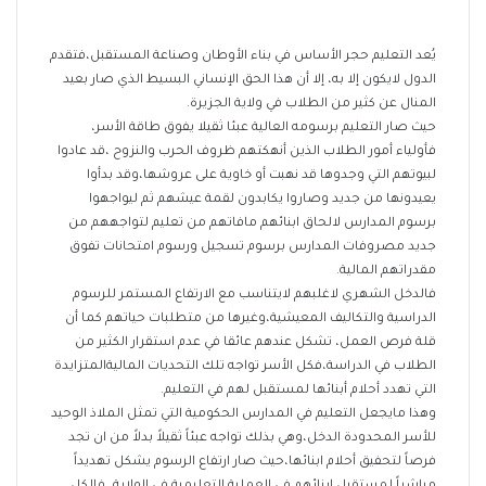
يُعد التعليم حجر الأساس في بناء الأوطان وصناعة المستقبل،فتقدم
الدول لايكون إلا به، إلا أن هذا الحق الإنساني البسيط الذي صار بعيد
المنال عن كثير من الطلاب في ولاية الجزيرة.
حيث صار التعليم برسومه العالية عبئا ثقيلا يفوق طاقة الأسر،
فأولياء أمور الطلاب الذين أنهكتهم ظروف الحرب والنزوح ،قد عادوا
لبيوتهم التي وجدوها قد نهبت أو خاوية على عروشها،وقد بدأوا
يعيدونها من جديد وصاروا يكابدون لقمة عيشهم ثم ليواجهوا
برسوم المدارس لالحاق ابنائهم مافاتهم من تعليم لتواجههم من
جديد مصروفات المدارس برسوم تسجيل ورسوم امتحانات تفوق
مقدراتهم المالية.
فالدخل الشهري لاغلبهم لايتناسب مع الارتفاع المستمر للرسوم
الدراسية والتكاليف المعيشية،وغيرها من متطلبات حياتهم كما أن
قلة فرص العمل، تشكل عندهم عائقا في عدم استقرار الكثير من
الطلاب في الدراسة،فكل الأسر تواجه تلك التحديات الماليةالمتزايدة
التي تهدد أحلام أبنائها لمستقبل لهم في التعليم.
وهذا مايجعل التعليم في المدارس الحكومية التي تمثل الملاذ الوحيد
للأسر المحدودة الدخل،وهي بذلك تواجه عبئاً ثقيلاً بدلاً من ان تجد
فرصاً لتحفيق أحلام ابنائها،حيث صار ارتفاع الرسوم يشكل تهديداً