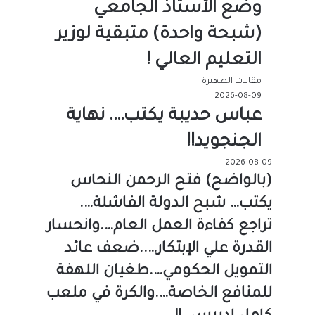
وضع الأستاذ الجامعي
(شبحة واحدة) متبقية لوزير
التعليم العالي !
مقالات الظهيرة
2026-08-09
عباس حديبة يكتب…. نهاية
الجنجويد!!
2026-08-09
(بالواضح) فتح الرحمن النحاس
يكتب… شبح الدولة الفاشلة….
تراجع كفاءة العمل العام….وانحسار
القدرة علي الإبتكار…..ضعف عائد
التمويل الحكومي….طغيان اللهفة
للمنافع الخاصة….والكرة في ملعب