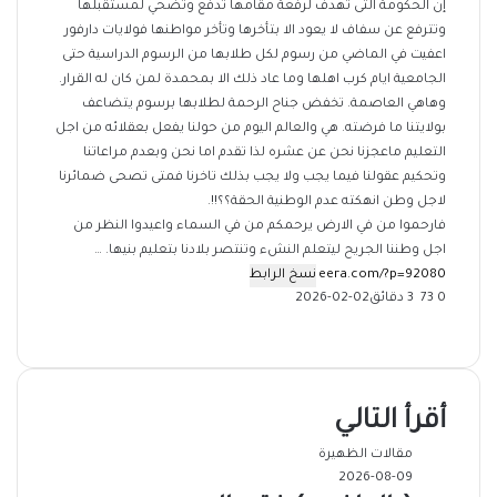
إن الحكومة التى تهدف لرفعة مقامها تدفع وتضحي لمستقبلها
وتترفع عن سفاف لا يعود الا بتأخرها وتأخر مواطنها فولايات دارفور
اعفيت في الماضي من رسوم لكل طلابها من الرسوم الدراسية حتى
الجامعية ايام كرب اهلها وما عاد ذلك الا بمحمدة لمن كان له القرار.
وهاهي العاصمة. تخفض جناح الرحمة لطلابها برسوم يتضاعف
بولايتنا ما فرضته. هي والعالم اليوم من حولنا يفعل بعقلائه من اجل
التعليم ماعجزنا نحن عن عشره لذا تقدم اما نحن وبعدم مراعاتنا
وتحكيم عقولنا فيما يجب ولا يجب بذلك تاخرنا فمتى تصحى ضمائرنا
لاجل وطن انهكته عدم الوطنية الحقة؟؟!!.
فارحموا من في الارض يرحمكم من في السماء واعيدوا النظر من
اجل وطننا الجريح ليتعلم النشء وتنتصر بلادنا بتعليم بنيها. …
نسخ الرابط
0
73
3 دقائق
2026-02-02
‫X
فيسبوك
ماسنجر
ماسنجر
تيلقرام
طباعة
واتساب
مشاركة
عبر
البريد
أقرأ التالي
مقالات الظهيرة
2026-08-09